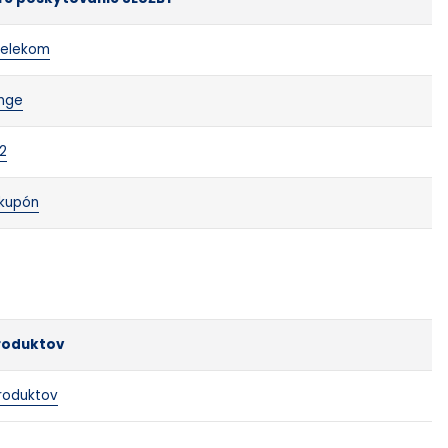
Telekom
nge
2
 kupón
roduktov
roduktov