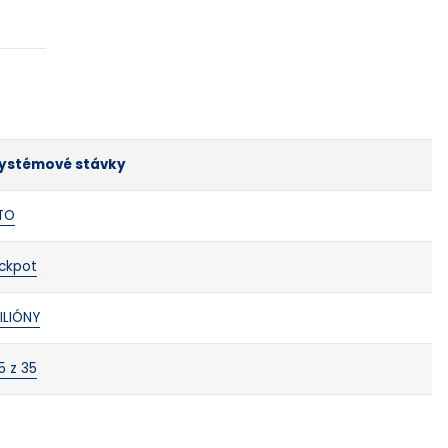
 systémové stávky
TO
ackpot
ILIÓNY
5 z 35