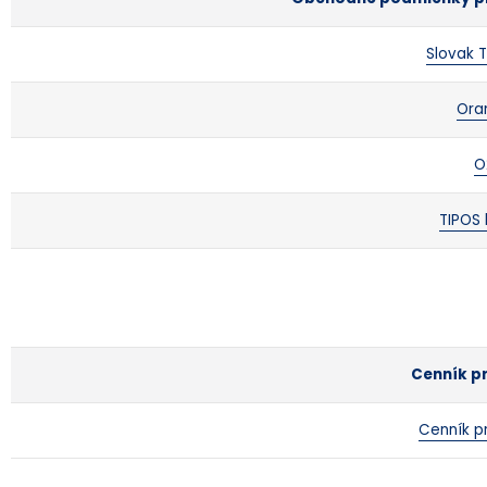
Slovak 
Ora
O
TIPOS
Cenník p
Cenník p