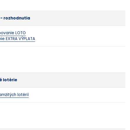
e - rozhodnutia
bovanie LOTO
nie EXTRA VÝPLATA
 lotérie
mžitých lotérií