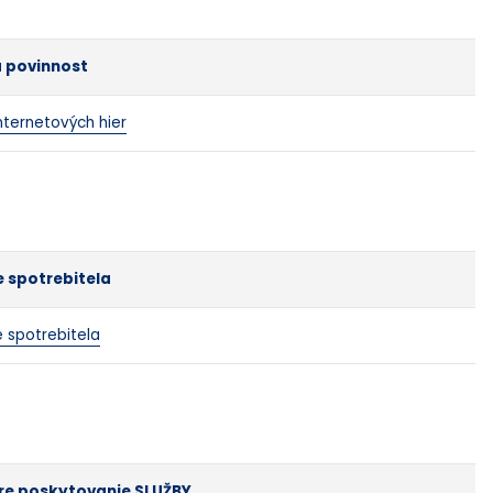
 povinnost
nternetových hier
e spotrebitela
e spotrebitela
e poskytovanie SLUŽBY