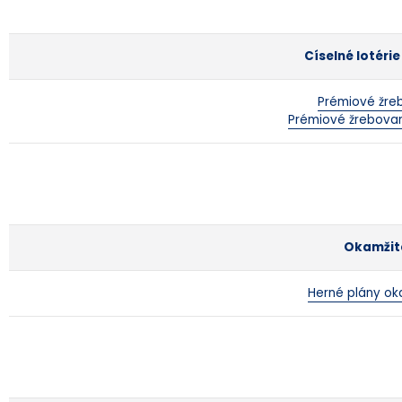
Císelné lotéri
Prémiové žre
Prémiové žrebova
Okamžité
Herné plány oka