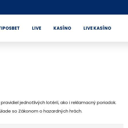
TIPOSBET
LIVE
KASÍNO
LIVE KASÍNO
avidiel jednotlivých lotérií, ako i reklamacný poriadok.
v súlade so Zákonom o hazardných hrách.