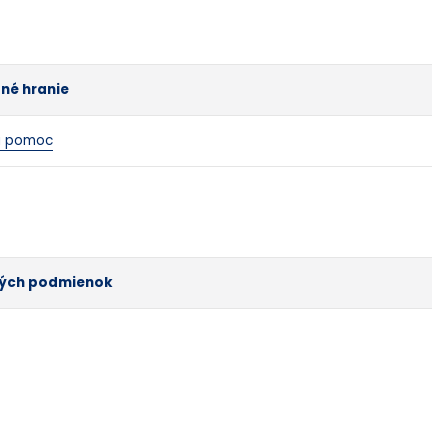
né hranie
á pomoc
ných podmienok