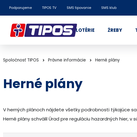
Podporujeme
TIPOS TV
SMS tipovanie
SMS klub
LOTÉRIE
ŽREBY
Spoločnosť TIPOS
Právne informácie
Herné plány
Herné plány
V herných plánoch nájdete všetky podrobnosti týkajúce sa pr
Herné plány schválil Úrad pre reguláciu hazardných hier, 