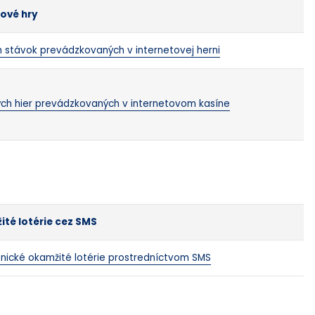
tové hry
h stávok prevádzkovaných v internetovej herni
ých hier prevádzkovaných v internetovom kasíne
ité lotérie cez SMS
onické okamžité lotérie prostredníctvom SMS