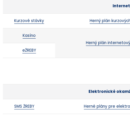
Interne
Kurzové stávky
Herný plán kurzovýc
Kasíno
Herný plán internetov
eŽREBY
Elektronické okamž
SMS ŽREBY
Herné plány pre elektr