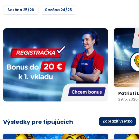
Sezóna 25/26
Sezóna 24/25
Patrioti 
29. 5. 2026
Výsledky pre tipujúcich
Zobraziť všetko