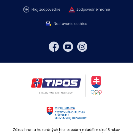
Hraj zodpovedne
Zodpovedné hranie
Nastavenie cookies
Zákaz hrania hazardných hier osobám mladším ako 18 rokov.