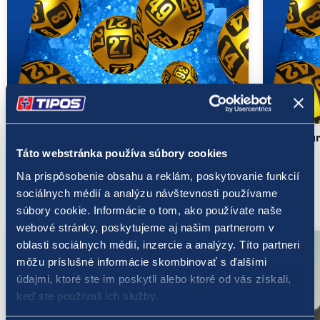
Žrebovanie 06. 08. 2026
Žrebovani
6. 8. 2026
KENO 10, KENO JOKER, EXTRA VÝPLATA, Všetko alebo nič
5. 8. 2026
Táto webstránka používa súbory cookies
Na prispôsobenie obsahu a reklám, poskytovanie funkcií
sociálnych médií a analýzu návštevnosti používame
Reklamné spoty
Zobraziť všetko
súbory cookie. Informácie o tom, ako používate naše
webové stránky, poskytujeme aj našim partnerom v
oblasti sociálnych médií, inzercie a analýzy. Títo partneri
môžu príslušné informácie skombinovať s ďalšími
údajmi, ktoré ste im poskytli alebo ktoré od vás získali,
keď ste používali ich služby.