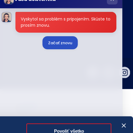
Vyskytol sa problém s pripojením. Skúste to
prosím znovu.
Začať znovu
ografie tlačovej agentúry TASR. Všetky práva vyhradené.
správ, fotografií a záznamov zo zdrojov TASR je bez
Povoliť všetko