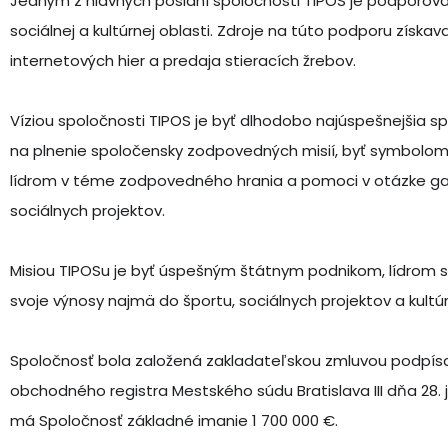
Jedným z hlavných poslaní spoločnosti TIPOS je podporova
sociálnej a kultúrnej oblasti. Zdroje na túto podporu získav
internetových hier a predaja stieracích žrebov.
Víziou spoločnosti TIPOS je byť dlhodobo najúspešnejšia sp
na plnenie spoločensky zodpovedných misií, byť symbolom 
lídrom v téme zodpovedného hrania a pomoci v otázke gam
sociálnych projektov.
Misiou TIPOSu je byť úspešným štátnym podnikom, lídrom 
svoje výnosy najmä do športu, sociálnych projektov a kultúr
Spoločnosť bola založená zakladateľskou zmluvou podpísa
obchodného registra Mestského súdu Bratislava III dňa 28. 
má Spoločnosť základné imanie 1 700 000 €.