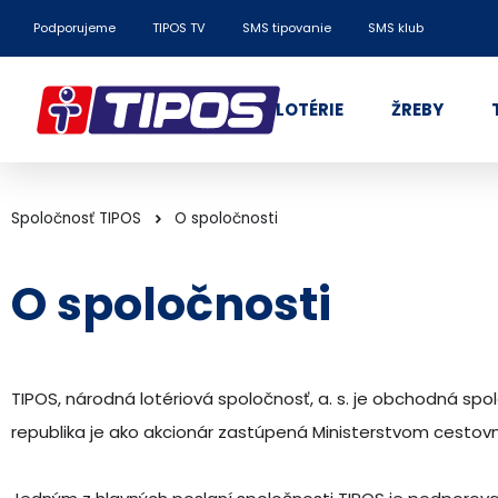
Podporujeme
TIPOS TV
SMS tipovanie
SMS klub
LOTÉRIE
ŽREBY
Spoločnosť TIPOS
O spoločnosti
O spoločnosti
TIPOS, národná lotériová spoločnosť, a. s. je obchodná sp
republika je ako akcionár zastúpená Ministerstvom cestovn