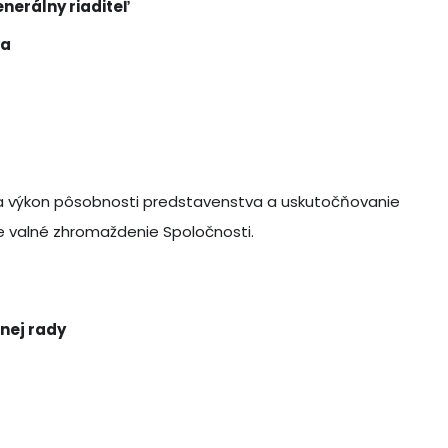
nerálny riaditeľ
va
na výkon pôsobnosti predstavenstva a uskutočňovanie
je valné zhromaždenie Spoločnosti.
nej rady