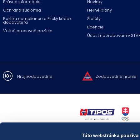
Právne informácie
Novinky
Ochrana súkromia
Herné plány
Politika compliance a Etický kódex
Štatúty
dodávateľa
Licencie
Voľné pracovné pozície
Účasť na žrebovaní v STV
Hraj zodpovedne
Zodpovedné hranie
Zákaz hrania hazardných hier osobám mladším ako 18 rokov.
Táto webstránka používa
Hazardné hry predstavujú riziko vysokých finančných strát.