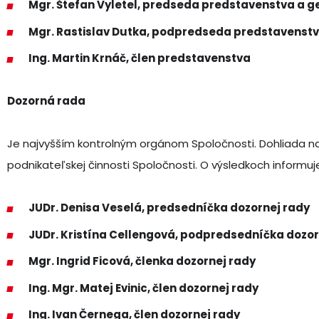
Mgr. Štefan Vyletel
, predseda predstavenstva a ge
Mgr. Rastislav Dutka, podpredseda predstavenst
Ing. Martin Krnáč, člen predstavenstva
Dozorná rada
Je najvyšším kontrolným orgánom Spoločnosti. Dohliada 
podnikateľskej činnosti Spoločnosti. O výsledkoch informu
JUDr. Denisa Veselá, predsedníčka dozornej rady
JUDr. Kristína Cellengová, podpredsedníčka dozor
Mgr. Ingrid Ficová, členka dozornej rady
Ing. Mgr. Matej Evinic, člen dozornej rady
Ing. Ivan Černega, člen dozornej rady