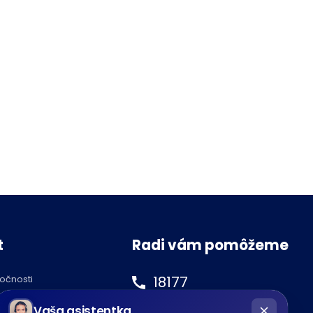
t
Radi vám pomôžeme
18177
ločnosti
hatbot
podnety@tipos.sk
Vaša asistentka
íše