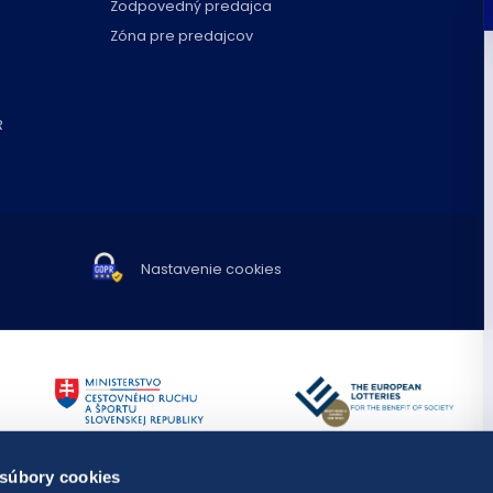
Zodpovedný predajca
Zóna pre predajcov
R
Nastavenie cookies
TIPOS využíva spravodajstvo a fot
 súbory cookies
Publikovanie alebo ďalšie šírenie 