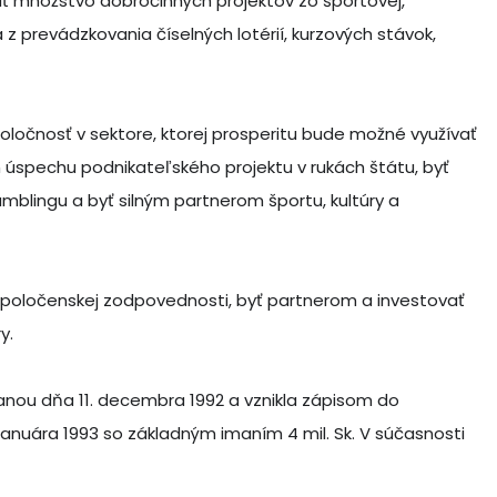
ť množstvo dobročinných projektov zo športovej,
a z prevádzkovania číselných lotérií, kurzových stávok,
oločnosť v sektore, ktorej prosperitu bude možné využívať
úspechu podnikateľského projektu v rukách štátu, byť
blingu a byť silným partnerom športu, kultúry a
spoločenskej zodpovednosti, byť partnerom a investovať
y.
nou dňa 11. decembra 1992 a vznikla zápisom do
januára 1993 so základným imaním 4 mil. Sk. V súčasnosti