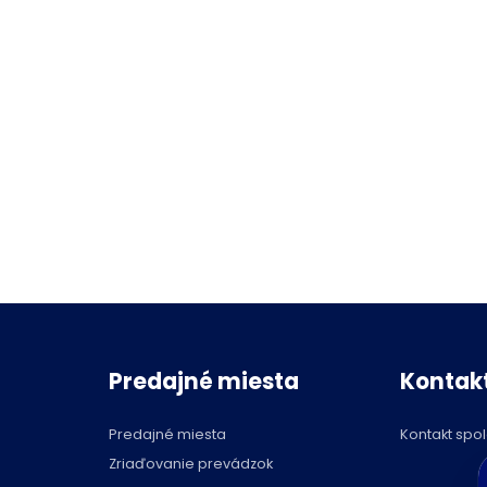
Predajné miesta
Kontak
Predajné miesta
Kontakt spo
C
Zriaďovanie prevádzok
p