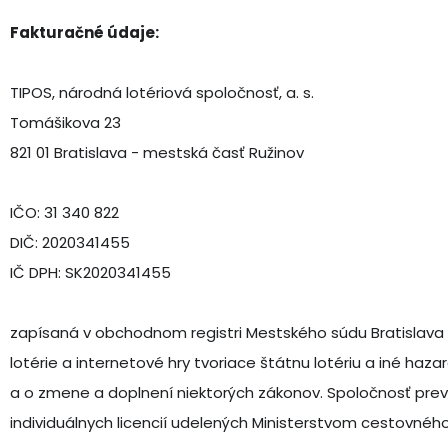
Fakturačné údaje:
TIPOS, národná lotériová spoločnosť, a. s.
Tomášikova 23
821 01 Bratislava - mestská časť Ružinov
IČO: 31 340 822
DIČ: 2020341455
IČ DPH: SK2020341455
zapísaná v obchodnom registri Mestského súdu Bratislava III
lotérie a internetové hry tvoriace štátnu lotériu a iné haz
a o zmene a doplnení niektorých zákonov. Spoločnosť prevá
individuálnych licencií udelených Ministerstvom cestovného