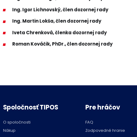
Ing. Igor Lichnovský, člen dozornej rady
Ing. Martin Lokša, člen dozornej rady
Iveta Chrenková, členka dozornej rady
Roman Kováčik, PhDr., člen dozornej rady
Spoločnosť TIPOS
Pre hráčov
O spoločnosti
FAQ
Nákup
Zodpovedné hranie