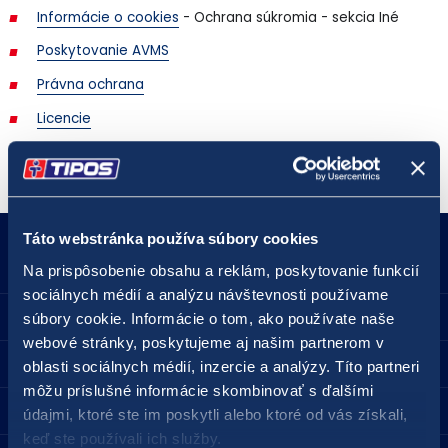
Informácie o cookies
- Ochrana súkromia - sekcia Iné
Poskytovanie AVMS
Právna ochrana
Licencie
Táto webstránka používa súbory cookies
18177
podnety@tipos.sk
Na prispôsobenie obsahu a reklám, poskytovanie funkcií
sociálnych médií a analýzu návštevnosti používame
Spoločnosť TIPOS
súbory cookie. Informácie o tom, ako používate naše
webové stránky, poskytujeme aj našim partnerom v
Pre hráčov
oblasti sociálnych médií, inzercie a analýzy. Títo partneri
môžu príslušné informácie skombinovať s ďalšími
Predajné miesta
údajmi, ktoré ste im poskytli alebo ktoré od vás získali,
keď ste používali ich služby.