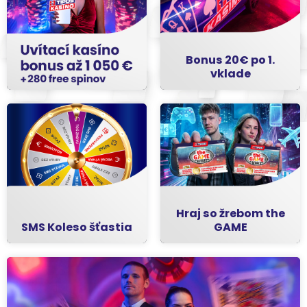
Bonus 20€ po 1.
vklade
Hraj so žrebom the
SMS Koleso šťastia
GAME