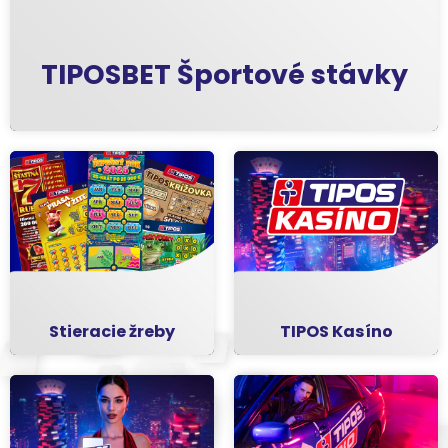
TIPOSBET Športové stávky
Stieracie žreby
TIPOS Kasíno