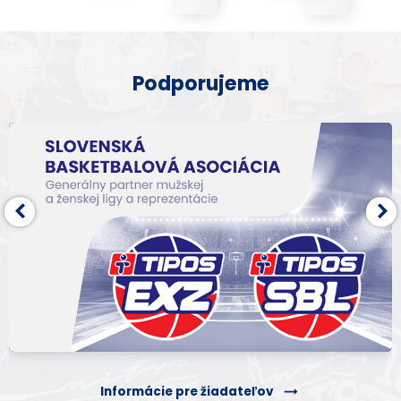
Podporujeme
Informácie pre žiadateľov