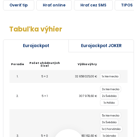
Overiť tip
Hrať online
Hrať cez SMS
TIPOS T
Tabuľka výhier
Eurojackpot
Eurojackpot JOKER
Počet uhádnutých
Poradie
Výška výhry
čísel
1.
5 + 2
32 658 025,00 €
1x Nemecko
3x Nemecko
2.
5 + 1
307 978,60 €
2x Švédsko
1x Poľsko
5x Nemecko
3x Švédsko
1x Chorvátsko
3.
5 + 0
80 162,60 €
1x Dánsko