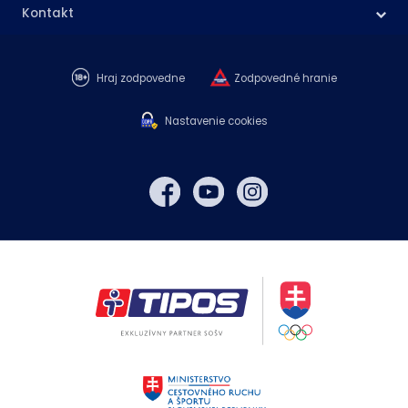
Kontakt
Hraj zodpovedne
Zodpovedné hranie
Nastavenie cookies