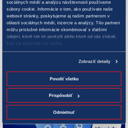
Overiť tip
sociálnych médií a analýzu návštevnosti používame
súbory cookie. Informácie o tom, ako používate naše
webové stránky, poskytujeme aj našim partnerom v
oblasti sociálnych médií, inzercie a analýzy. Títo partneri
Ak je výška výhry "0,00 €" znamená to, že v príslušnom poradí
môžu príslušné informácie skombinovať s ďalšími
nebola dosiahnutá žiadna výhra. Vaše potvrdenie o
údajmi, ktoré ste im poskytli alebo ktoré od vás získali,
uzatvorení stávky si môžete nechať skontrolovať na
keď ste používali ich služby.
ktoromkoľvek predajnom mieste, ktoré je vybavené systémom
online.
Zobraziť detaily
Povoliť všetko
Prispôsobiť
Odmietnuť