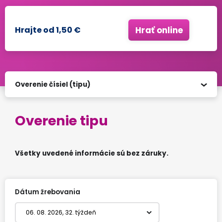
Hrajte od 1,50 €
Hrať online
Overenie čísiel (tipu)
Výsledky žrebovania
Overenie tipu
Overenie tiketu (potvrdenia)
Všetky uvedené informácie sú bez záruky.
Ako hrať ?
Všetko o číselnej lotérii EXTRA VÝPLATA
Dátum žrebovania
Štatistika žrebovaní