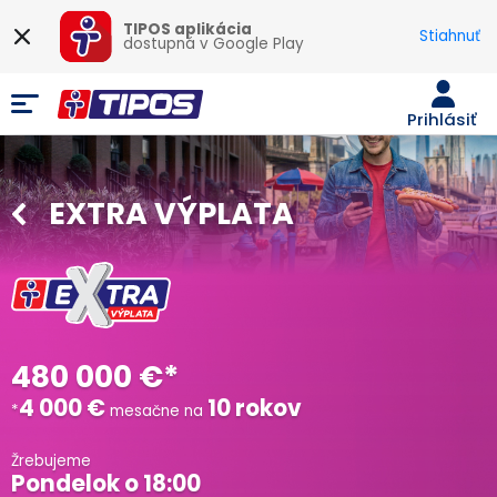
TIPOS aplikácia
Stiahnuť
dostupná v
Google Play
Prihlásiť
EXTRA VÝPLATA
480 000 €*
4 000 €
10 rokov
*
mesačne na
Žrebujeme
Pondelok
o
18:00