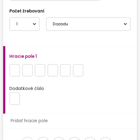
Počet žrebovaní
Všetky lotérie
Hracie pole
1
Dodatkové číslo
Pridať hracie pole