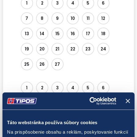
1
2
3
4
5
6
7
8
9
10
11
12
13
14
15
16
17
18
19
20
21
22
23
24
25
26
27
1
2
3
4
5
6
7
Táto webstránka používa súbory cookies
Zapamätať čísla
Na prispôsobenie obsahu a reklám, poskytovanie funkcií