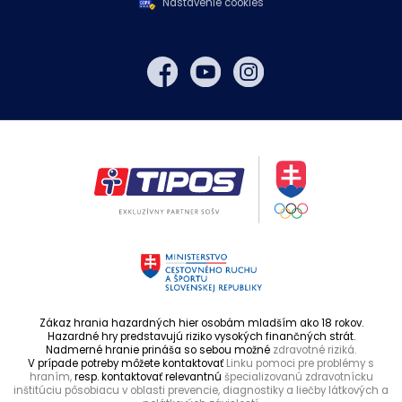
Nastavenie cookies
Zákaz hrania hazardných hier osobám mladším ako 18 rokov.
Hazardné hry predstavujú riziko vysokých finančných strát.
Nadmerné hranie prináša so sebou možné
zdravotné riziká.
V prípade potreby môžete kontaktovať
Linku pomoci pre problémy s
hraním,
resp. kontaktovať relevantnú
špecializovanú zdravotnícku
inštitúciu pôsobiacu v oblasti prevencie, diagnostiky a liečby látkových a