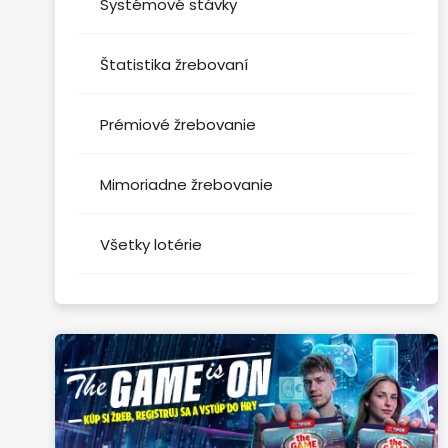
Systémové stávky
Štatistika žrebovaní
Prémiové žrebovanie
Mimoriadne žrebovanie
Všetky lotérie