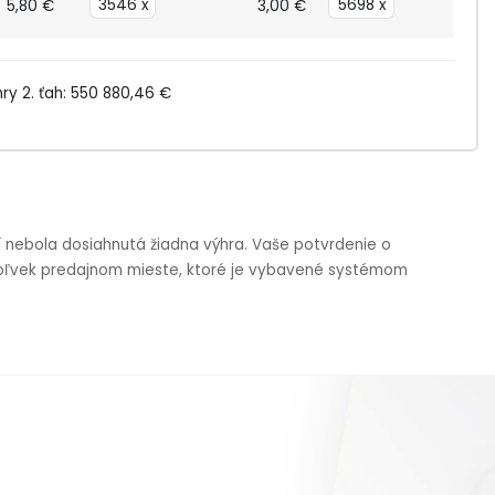
3546
x
5698
x
5,80 €
3,00 €
ry 2. ťah:
550 880,46 €
í nebola dosiahnutá žiadna výhra. Vaše potvrdenie o
koľvek predajnom mieste, ktoré je vybavené systémom