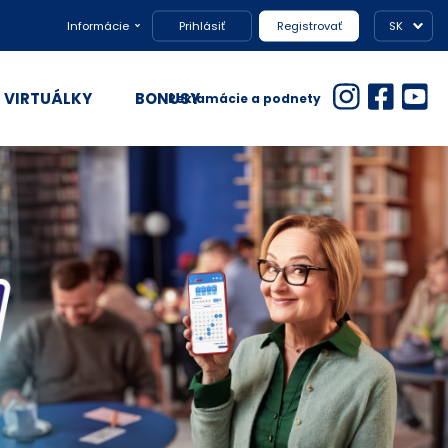
Informácie
Prihlásiť
Registrovať
SK
VIRTUÁLKY
BONUSY
Reklamácie a podnety