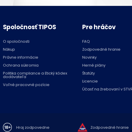
Spoločnosť TIPOS
Pre hráčov
O spoločnosti
FAQ
Nákup
Zodpovedné hranie
Právne informácie
Novinky
Ochrana súkromia
Herné plány
Politika compliance a Etický kódex
Štatúty
dodávateľa
Licencie
Voľné pracovné pozície
Účasť na žrebovaní v STV
Hraj zodpovedne
Zodpovedné hranie