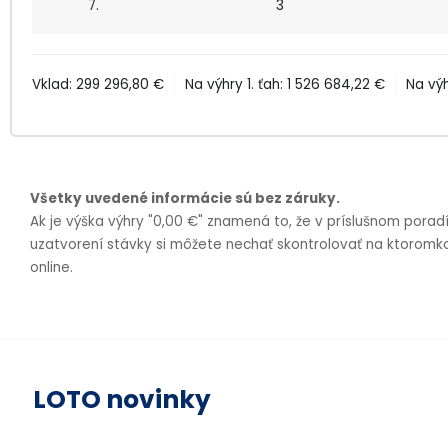
7.
3
Vklad:
299 296,80 €
Na výhry 1. ťah:
1 526 684,22 €
Na výh
Všetky uvedené informácie sú bez záruky.
Ak je výška výhry "0,00 €" znamená to, že v príslušnom porad
uzatvorení stávky si môžete nechať skontrolovať na ktorom
online.
LOTO novinky