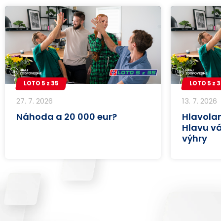
LOTO 5 z 35
LOTO 5 z 
27. 7. 2026
13. 7. 2026
Náhoda a 20 000 eur?
Hlavola
Hlavu v
výhry