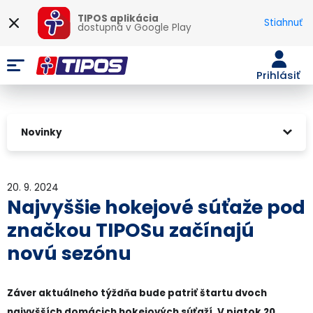
TIPOS aplikácia
Stiahnuť
dostupná v
Google Play
Prihlásiť
Novinky
20. 9. 2024
Najvyššie hokejové súťaže pod
značkou TIPOSu začínajú
novú sezónu
Záver aktuálneho týždňa bude patriť štartu dvoch
najvyšších domácich hokejových súťaží. V piatok 20.