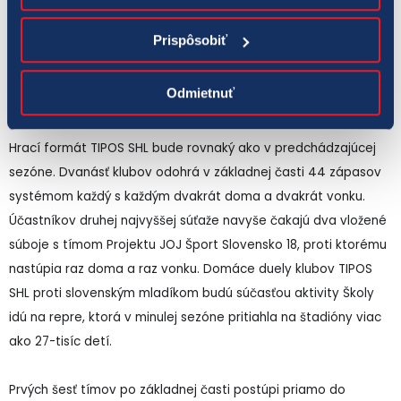
postúpiť do TIPOS Extraligy, a tak očakávame napínavé boje o
extraligovú miestenku,“
povedal generálny sekretár
Prispôsobiť
Slovenského zväzu ľadového hokeja
Miroslav Lažo
.
Odmietnuť
Návraty staronových účastníkov aj premiéra tímu z Bratislavy
Hrací formát TIPOS SHL bude rovnaký ako v predchádzajúcej
sezóne. Dvanásť klubov odohrá v základnej časti 44 zápasov
systémom každý s každým dvakrát doma a dvakrát vonku.
Účastníkov druhej najvyššej súťaže navyše čakajú dva vložené
súboje s tímom Projektu JOJ Šport Slovensko 18, proti ktorému
nastúpia raz doma a raz vonku. Domáce duely klubov TIPOS
SHL proti slovenským mladíkom budú súčasťou aktivity Školy
idú na repre, ktorá v minulej sezóne pritiahla na štadióny viac
ako 27-tisíc detí.
Prvých šesť tímov po základnej časti postúpi priamo do