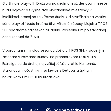
štvrťfinále play-off. Družstvá na siedmom až desiatom mieste
budú bojovať o zvyšné dve štvrťfinálové miestenky v
kvalifikácii hranej na tri víťazné duely. Od štvrťfinále sa všetky
série play-off budú hrať na štyri víťazné zápasy. Majstra TIPOS
SHL spoznáme najneskôr 28. apríla. Posledný tím po základnej
časti zostúpi do 2. SHL.
V porovnaní s minulou sezónou došlo v TIPOS SHL k viacerým
zmenám v zozname klubov. Po premiérovom roku v TIPOS
Extralige sa do druhej najvyššej súťaže vrátilo Humenné,
staronovými účastníkmi sú Levice s Detvou, a úplným
nováčikom tím HC TEBS Bratislava.
18177
podnety@tipos.sk