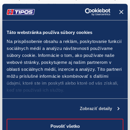
víťazné duely. Od štvrťfinále sa všetky série play-off hrajú
tradične na štyri víťazné zápasy. Nového extraligového
šampióna spoznáme najneskôr 29. apríla. Posledný tím po
základnej časti zostúpi do TIPOS SHL.
Táto webstránka používa súbory cookies
Na prispôsobenie obsahu a reklám, poskytovanie funkcií
„Uplynulá extraligová sezóna bola veľmi zaujímavá. Zápasy
sociálnych médií a analýzu návštevnosti používame
priamo na zimných štadiónoch navštívilo najviac fanúšikov za
súbory cookie. Informácie o tom, ako používate naše
ostatných 15 rokov a rovnako nás potešila vysoká sledovanosť
webové stránky, poskytujeme aj našim partnerom v
duelov v televízii. K atraktivite prispela aj vyrovnanosť súťaže,
oblasti sociálnych médií, inzercie a analýzy. Títo partneri
čo potvrdzuje fakt, že k majstrovskému titulu dokráčala Nitra až
môžu príslušné informácie skombinovať s ďalšími
údajmi, ktoré ste im poskytli alebo ktoré od vás získali,
z ôsmeho miesta po základnej časti. Veríme, že v novom
keď ste používali ich služby.
ročníku nás čakajú rovnako vyrovnané súboje a nováčik zo
Žiliny ešte zvýši konkurenciu. Podobne zaujímavé bude
sledovať vývoj v TIPOS SHL, v ktorej dostáva priestor mnoho
Zobraziť detaily
mladých slovenských hokejistov. V druhej najvyššej súťaži sa
sformovala skupina viacerých ambicióznych klubov s cieľom
Povoliť všetko