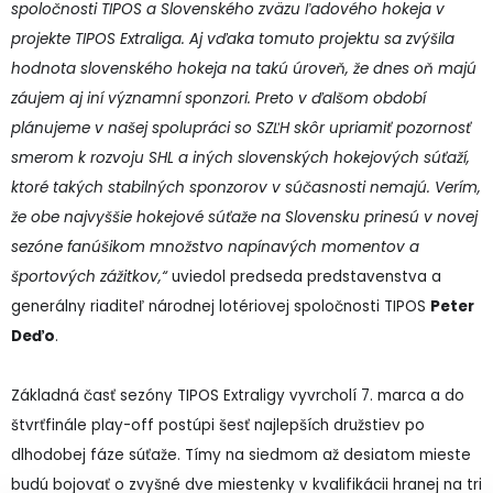
spoločnosti TIPOS a Slovenského zväzu ľadového hokeja v
projekte TIPOS Extraliga. Aj vďaka tomuto projektu sa zvýšila
hodnota slovenského hokeja na takú úroveň, že dnes oň majú
záujem aj iní významní sponzori. Preto v ďalšom období
plánujeme v našej spolupráci so SZĽH skôr upriamiť pozornosť
smerom k rozvoju SHL a iných slovenských hokejových súťaží,
ktoré takých stabilných sponzorov v súčasnosti nemajú. Verím,
že obe najvyššie hokejové súťaže na Slovensku prinesú v novej
sezóne fanúšikom množstvo napínavých momentov a
športových zážitkov,“
uviedol predseda predstavenstva a
generálny riaditeľ národnej lotériovej spoločnosti TIPOS
Peter
Deďo
.
Základná časť sezóny TIPOS Extraligy vyvrcholí 7. marca a do
štvrťfinále play-off postúpi šesť najlepších družstiev po
dlhodobej fáze súťaže. Tímy na siedmom až desiatom mieste
budú bojovať o zvyšné dve miestenky v kvalifikácii hranej na tri