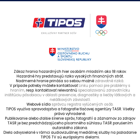
Zákaz hrania hazardných hier osobám mladším ako 18 rokov.
Hazardné hry predstavujú riziko vysokých finančných strát.
Nadmerné hranie prináša so sebou možné
zdravotné riziká.
V prípade potreby môžete kontaktovať
Linku pomoci pre problémy s
hraním,
resp. kontaktovať relevantnú
špecializovanú zdravotnícku
inštitúciu pôsobiacu v oblasti prevencie, diagnostiky a liečby látkových a
nelátkových závislostí.
Webové sídlo
správcu registra vylúčených osôb.
TIPOS využíva spravodajstvo a fotografie tlačovej agentúry TASR. Všetky
práva vyhradené.
Publikovanie alebo ďalšie šírenie správ, fotografií a záznamov zo zdrojov
TASR je bez predchádzajúceho písomného súhlasu TASR porušením
autorského zákona.
Diela odvysielané v rámci audiovizuálnej mediálnej služby na požiadanie
TIPOS TV sú európskymi dielami.