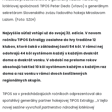
lotériovej spoločnosti TIPOS Peter Deďo (vľavo) s generálnym
sekretárom Slovenského zväzu ľadového hokeja Miroslavom
Lažom. (Foto: SZĽH)
Najvyššia súťaž vstúpi už do svojej 32. edície. V novom
ročníku TIPOS Extraligy zasiahne do hry tradične 12
klubov, ktoré čaká v základnej časti 54 kôl. V rámci nej
odohrajú 44 kôl systémom každý s každým dvakrát
doma a dvakrát vonku. V období na prelome rokov
absolvujú taktiež 10 kôl systémom každým s každým raz
doma a raz vonku v rámci dvoch šesťčlenných
regionálnych skupín.
TIPOS sa v predchádzajúcich ročníkoch odprezentoval ako
spoľahlivý generálny partner hokejovej TIPOS Extraligy.
„V tejto
novej sezóne vyvrcholí partnerstvo národnej lotériovej