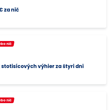
€ za nič
ebo nič
 stotisícových výhier za štyri dni
ebo nič