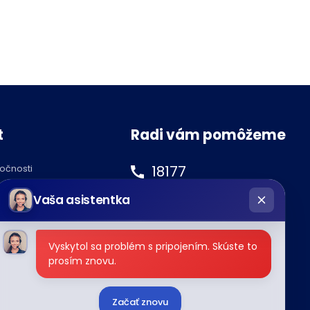
t
Radi vám pomôžeme
18177
ločnosti
hatbot
podnety@tipos.sk
Vaša asistentka
íše
Vyskytol sa problém s pripojením. Skúste to
prosím znovu.
Začať znovu