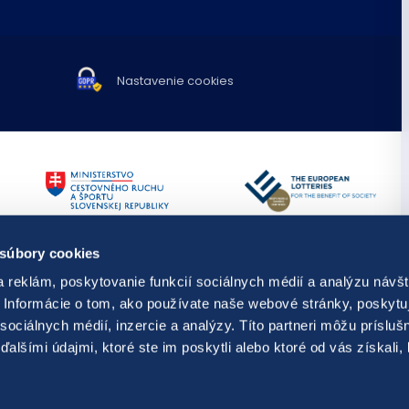
Nastavenie cookies
TIPOS využíva spravodajstvo a fot
 súbory cookies
Publikovanie alebo ďalšie šírenie 
predchádzajúceho písomného súh
 reklám, poskytovanie funkcií sociálnych médií a analýzu návšt
s hraním,
resp. kontaktovať
Diela odvysielané v rámci audiovi
Informácie o tom, ako používate naše webové stránky, poskytu
ti prevencie, diagnostiky a liečby
dielami.
sociálnych médií, inzercie a analýzy. Títo partneri môžu prísluš
© Copyright 2026 TIPOS, národná lo
alšími údajmi, ktoré ste im poskytli alebo ktoré od vás získali,