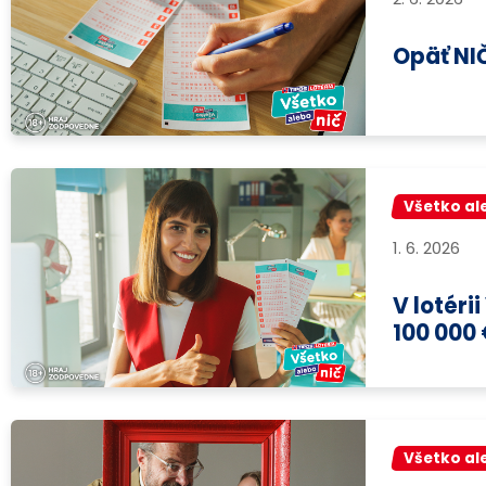
Opäť NI
Všetko al
1. 6. 2026
V lotéri
100 000
Všetko al