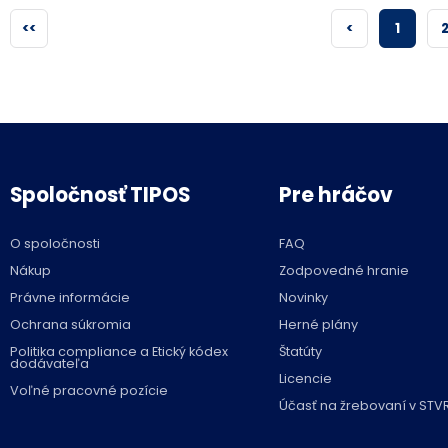
<<
<
1
Spoločnosť TIPOS
Pre hráčov
O spoločnosti
FAQ
Nákup
Zodpovedné hranie
Právne informácie
Novinky
Ochrana súkromia
Herné plány
Politika compliance a Etický kódex
Štatúty
dodávateľa
Licencie
Voľné pracovné pozície
Účasť na žrebovaní v STV