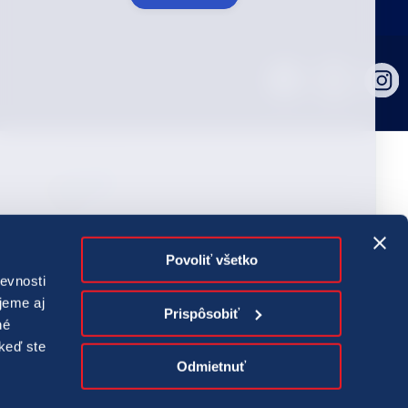
ografie tlačovej agentúry TASR. Všetky práva vyhradené.
správ, fotografií a záznamov zo zdrojov TASR je bez
Povoliť všetko
lasu TASR porušením autorského zákona.
evnosti
zuálnej mediálnej služby na požiadanie TIPOS TV sú európskymi
jeme aj
Prispôsobiť
né
tériová spoločnosť, a. s.
 keď ste
Odmietnuť
Máte svoje hranie pod kontrolou?