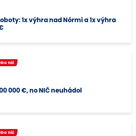
oboty: 1x výhra nad Nórmi a 1x výhra
 €
ebo nič
100 000 €, no NIČ neuhádol
ebo nič