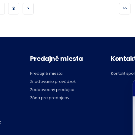
2
3
>
>>
Predajné miesta
Kontak
Predajné miesta
Kontakt spo
C
Zriaďovanie prevádzok
p
Zodpovedný predajca
Zóna pre predajcov
R