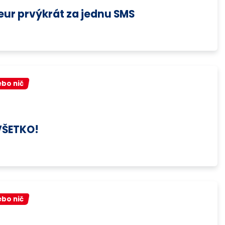
 eur prvýkrát za jednu SMS
ebo nič
VŠETKO!
ebo nič