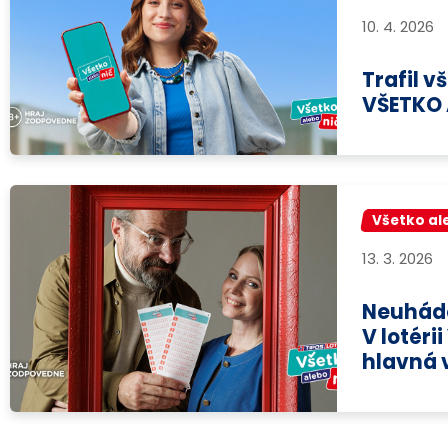
10. 4. 2026
Trafil v
VŠETKO 
Všetko al
13. 3. 2026
Neuhádol
V lotéri
hlavná v