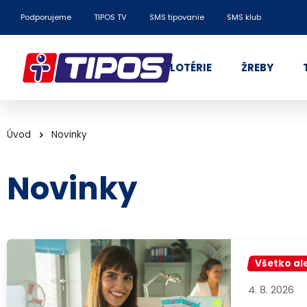
Podporujeme
TIPOS TV
SMS tipovanie
SMS klub
LOTÉRIE
ŽREBY
Úvod
Novinky
Novinky
Všetko al
4. 8. 2026