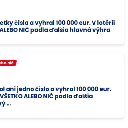
šetky čísla a vyhral 100 000 eur. V lotérii
ALEBO NIČ padla ďalšia hlavná výhra
ebo nič
 ani jedno číslo a vyhral 100 000 eur.
i VŠETKO ALEBO NIČ padla ďalšia
ý ...