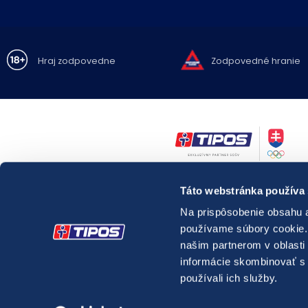
Hraj zodpovedne
Zodpovedné hranie
Zákaz hrania hazardných hier osobám mladším ako 18 rokov.
Táto webstránka používa
Hazardné hry predstavujú riziko vysokých finančných strát.
Nadmerné hranie prináša so sebou možné
zdravotné riziká.
Na prispôsobenie obsahu a
V prípade potreby môžete kontaktovať
Linku pomoci pre problémy 
používame súbory cookie. 
relevantnú
špecializovanú zdravotnícku inštitúciu pôsobiacu v oblas
látkových a nelátkových závislostí.
našim partnerom v oblasti 
Webové sídlo
správcu registra vylúčených osôb.
informácie skombinovať s ď
používali ich služby.