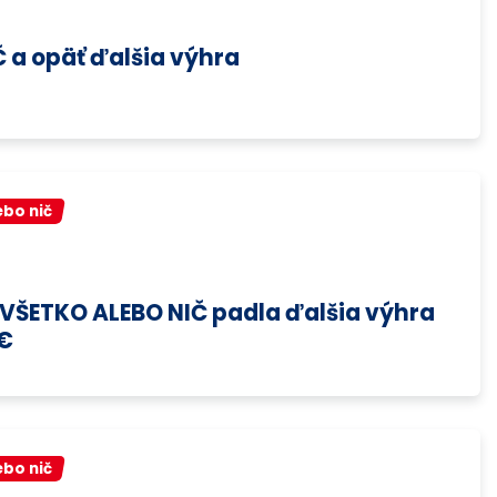
Č a opäť ďalšia výhra
ebo nič
i VŠETKO ALEBO NIČ padla ďalšia výhra
 €
ebo nič