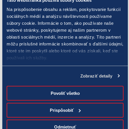
Táto webstránka používa súbory cookies
Objednávka VOB260908
Na prispôsobenie obsahu a reklám, poskytovanie funkcií
Objednávka VOB260912
sociálnych médií a analýzu návštevnosti používame
súbory cookie. Informácie o tom, ako používate naše
Objednávka VOB260913
webové stránky, poskytujeme aj našim partnerom v
oblasti sociálnych médií, inzercie a analýzy. Títo partneri
Objednávka VOB260914
môžu príslušné informácie skombinovať s ďalšími údajmi,
Objednávka VOB260915
ktoré ste im poskytli alebo ktoré od vás získali, keď ste
používali ich služby.
Objednávka VOB260916
Objednávka VOB260904
Zobraziť detaily
Objednávka VOB260905
Povoliť všetko
Objednávka VOB260903
Objednávka VOB260902
Prispôsobiť
Objednávka VOB260901
Odmietnuť