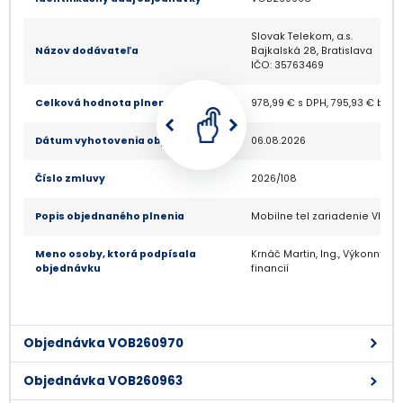
Slovak Telekom, a.s.
Názov dodávateľa
Bajkalská 28, Bratislava
IČO: 35763469
Celková hodnota plnenia
978,99 € s DPH, 795,93 € bez
Dátum vyhotovenia objednávky
06.08.2026
Číslo zmluvy
2026/108
Popis objednaného plnenia
Mobilne tel zariadenie Vlkov
Meno osoby, ktorá podpísala
Krnáč Martin, Ing., Výkonný r
objednávku
financií
Objednávka VOB260970
Objednávka VOB260963