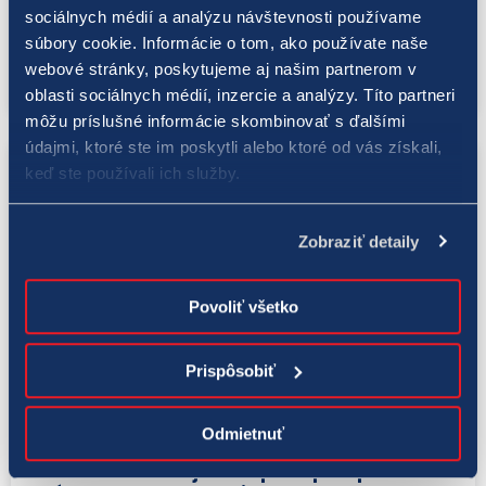
Slovákovi sa podarilo v utorok vyhrať v
sociálnych médií a analýzu návštevnosti používame
Eurojackpote vyše 230-tisíc eur. Do stávky
súbory cookie. Informácie o tom, ako používate naše
pritom „inves ...
webové stránky, poskytujeme aj našim partnerom v
oblasti sociálnych médií, inzercie a analýzy. Títo partneri
môžu príslušné informácie skombinovať s ďalšími
údajmi, ktoré ste im poskytli alebo ktoré od vás získali,
keď ste používali ich služby.
Zobraziť detaily
Povoliť všetko
Prispôsobiť
Eurojackpot
13. 7. 2024
Odmietnuť
Slovák uzatvoril jednotipovú predplatenú