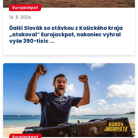
Eurojackpot
14. 8. 2024
Ďalší Slovák so stávkou z Košického kraja
„atakoval“ Eurojackpot, nakoniec vyhral
vyše 390-tisíc ...
Eurojackpot