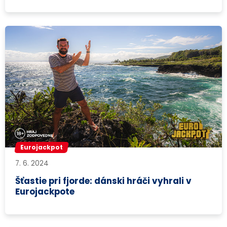
Eurojackpot
7. 6. 2024
Šťastie pri fjorde: dánski hráči vyhrali v
Eurojackpote