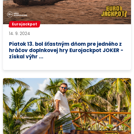
Eurojackpot
14. 9. 2024
Piatok 13. bol šťastným dňom pre jedného z
hráčov doplnkovej hry Eurojackpot JOKER -
získal výhr ...