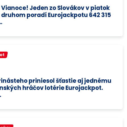
 Vianoce! Jeden zo Slovákov v piatok
v druhom poradí Eurojackpotu 642 315
.
ot
rinásteho priniesol šťastie aj jednému
nských hráčov lotérie Eurojackpot.
.