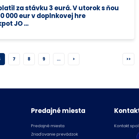
latil za stávku 3 eurá. V utorok s ňou
0 000 eur v doplnkovej hre
pot JO ...
6
7
8
9
...
>
>>
Predajné miesta
Kontak
Predajné miesta
Kontakt spo
C
Zriaďovanie prevádzok