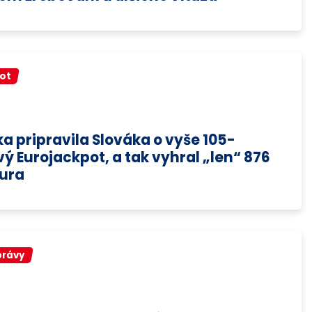
ot
a pripravila Slováka o vyše 105-
ý Eurojackpot, a tak vyhral „len“ 876
eura
právy