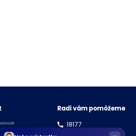
t
Radi vám pomôžeme
18177
ločnosti
hatbot