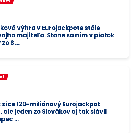
právy
ková výhra v Eurojackpote stále
ojho majiteľa. Stane sa ním v piatok
zo S ...
ot
k síce 120-miliónový Eurojackpot
 ale jeden zo Slovákov aj tak slávil
pec ...