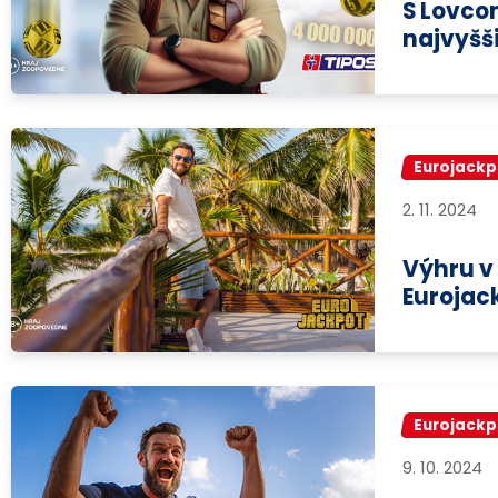
S Lovco
najvyšš
Eurojackp
2. 11. 2024
Výhru v
Eurojac
Eurojackp
9. 10. 2024