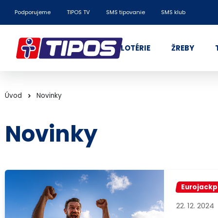
Podporujeme
TIPOS TV
SMS tipovanie
SMS klub
LOTÉRIE
ŽREBY
Úvod
Novinky
Novinky
Eurojackp
22. 12. 2024