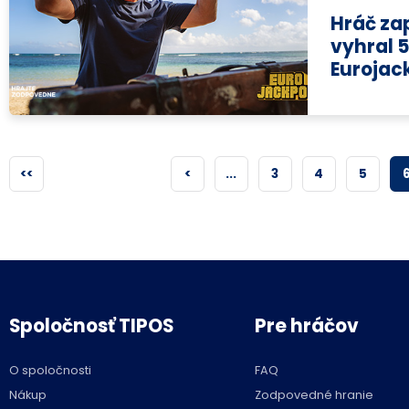
Hráč zap
vyhral 5
Eurojack
<<
<
...
3
4
5
Spoločnosť TIPOS
Pre hráčov
O spoločnosti
FAQ
Nákup
Zodpovedné hranie