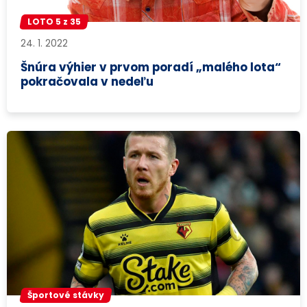
LOTO 5 z 35
24. 1. 2022
Šnúra výhier v prvom poradí „malého lota“
pokračovala v nedeľu
Športové stávky