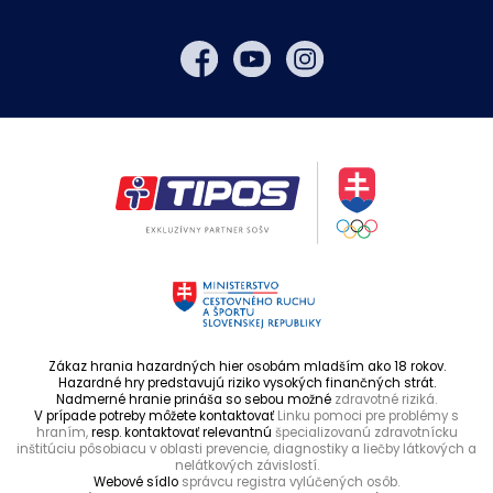
Zákaz hrania hazardných hier osobám mladším ako 18 rokov.
Hazardné hry predstavujú riziko vysokých finančných strát.
Nadmerné hranie prináša so sebou možné
zdravotné riziká.
V prípade potreby môžete kontaktovať
Linku pomoci pre problémy s
hraním,
resp. kontaktovať relevantnú
špecializovanú zdravotnícku
inštitúciu pôsobiacu v oblasti prevencie, diagnostiky a liečby látkových a
nelátkových závislostí.
Webové sídlo
správcu registra vylúčených osôb.