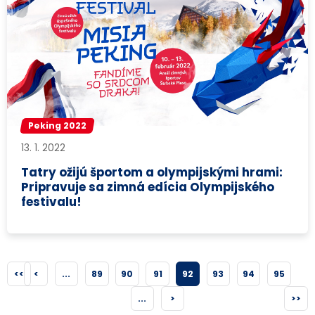
Peking 2022
13. 1. 2022
Tatry ožijú športom a olympijskými hrami:
Pripravuje sa zimná edícia Olympijského
festivalu!
<<
<
...
89
90
91
92
93
94
95
...
>
>>