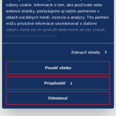
tatranských podmienkach!
súbory cookie. Informácie o tom, ako používate naše
webové stránky, poskytujeme aj našim partnerom v
oblasti sociálnych médií, inzercie a analýzy. Títo partneri
môžu príslušné informácie skombinovať s ďalšími
údajmi, ktoré ste im poskytli alebo ktoré od vás získali,
keď ste používali ich služby.
Zobraziť detaily
Povoliť všetko
Prispôsobiť
Šport
18. 1. 2022
Odmietnuť
TIPOS odsudzuje akékoľvek prejavy
intolerancie