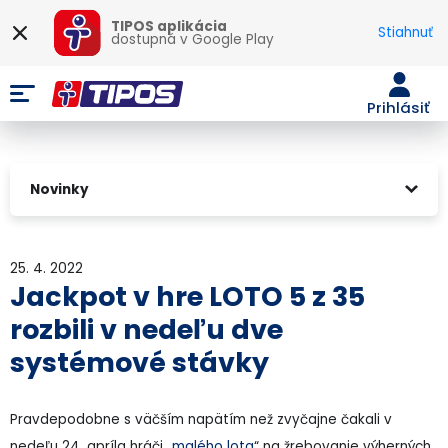
TIPOS aplikácia
Stiahnuť
dostupná v
Google Play
Prihlásiť
Novinky
25. 4. 2022
Jackpot v hre LOTO 5 z 35
rozbili v nedeľu dve
systémové stávky
Pravdepodobne s väčším napätím než zvyčajne čakali v
nedeľu 24. apríla hráči
„malého lota
“ na žrebovanie výherných