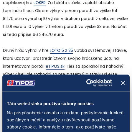
doplnkovej hre
JOKER
. Za takúto stávku zaplatil obsluhe
terminálu 11 eur. Okrem výhry v prvom poradí vo výške 64
811,70 eura vyhral aj 10 výhier v druhom poradí v celkovej výške
1 401 eura a 10 výhier v treťom poradí vo výške 33 eur. Na účet
si teda pripíše 66 245,70 eura.
Druhý hráč vyhral v hre
LOTO 5 z 35
vďaka systémovej stávke,
ktorú uzatvoril prostredníctvom svojho hráčskeho účtu na
internetovom portáli
eTIPOS.sk
. Tiež sa spoľahol na náhodný
výber čísel, ale rozhodol sa pre systém 8 a stávku si ešte
predplatil na 3 žrebovania. Jeho vklad do hry bol 84 eur.
Okrem výhry v prvom poradí vo výške 64 811,70 eura vyhral aj
15 výhier v druhom poradí v celkovej výške 2 101,50 eura a 30
Táto webstránka používa súbory cookies
výhier v treťom poradí vo výške 99 eur. Dokopy si bude môcť
Na prispôsobenie obsahu a reklám, poskytovanie funkcií
na účet pripísať príjemných 67 012,20 eura.
sociálnych médií a analýzu návštevnosti používame
súbory cookie. Informácie o tom, ako používate naše
Systémy
umožňujú tipovať viac čísel a netreba vyplniť veľké