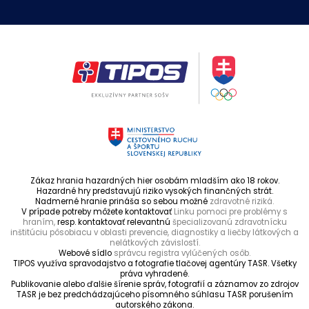
Zákaz hrania hazardných hier osobám mladším ako 18 rokov.
Hazardné hry predstavujú riziko vysokých finančných strát.
Nadmerné hranie prináša so sebou možné
zdravotné riziká.
V prípade potreby môžete kontaktovať
Linku pomoci pre problémy s
hraním,
resp. kontaktovať relevantnú
špecializovanú zdravotnícku
inštitúciu pôsobiacu v oblasti prevencie, diagnostiky a liečby látkových a
nelátkových závislostí.
Webové sídlo
správcu registra vylúčených osôb.
TIPOS využíva spravodajstvo a fotografie tlačovej agentúry TASR. Všetky
práva vyhradené.
Publikovanie alebo ďalšie šírenie správ, fotografií a záznamov zo zdrojov
TASR je bez predchádzajúceho písomného súhlasu TASR porušením
autorského zákona.