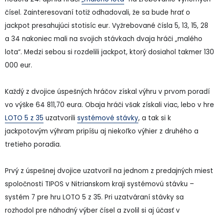
čísel. Zainteresovaní totiž odhadovali, že sa bude hrať o
jackpot presahujúci stotisíc eur. Vyžrebované čísla 5, 13, 15, 28
a 34 nakoniec mali na svojich stávkach dvaja hráči „malého
lota“. Medzi sebou si rozdelili jackpot, ktorý dosiahol takmer 130
000 eur.
Každý z dvojice úspešných hráčov získal výhru v prvom poradí
vo výške 64 811,70 eura. Obaja hráči však získali viac, lebo v hre
LOTO 5 z 35
uzatvorili
systémové stávky
, a tak si k
jackpotovým výhram pripíšu aj niekoľko výhier z druhého a
tretieho poradia.
Prvý z úspešnej dvojice uzatvoril na jednom z predajných miest
spoločnosti TIPOS v Nitrianskom kraji systémovú stávku –
systém 7 pre hru LOTO 5 z 35. Pri uzatváraní stávky sa
rozhodol pre náhodný výber čísel a zvolil si aj účasť v