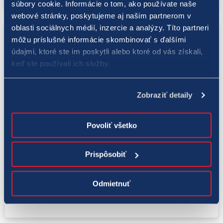
súbory cookie. Informácie o tom, ako používate naše
webové stránky, poskytujeme aj našim partnerom v
oblasti sociálnych médií, inzercie a analýzy. Títo partneri
môžu príslušné informácie skombinovať s ďalšími
údajmi, ktoré ste im poskytli alebo ktoré od vás získali,
keď ste používali ich služby.
Zobraziť detaily
Povoliť všetko
LOTO 5 z 35
Prispôsobiť
17. 4. 2023
V nedeľu sa v „malom lote“ hralo o
štvrťmiliónový jackpot. Rozdelia si ho dvaja
Odmietnuť
hráči