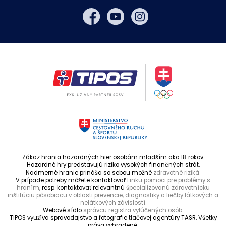
Zákaz hrania hazardných hier osobám mladším ako 18 rokov.
Hazardné hry predstavujú riziko vysokých finančných strát.
Nadmerné hranie prináša so sebou možné
zdravotné riziká.
V prípade potreby môžete kontaktovať
Linku pomoci pre problémy s
hraním,
resp. kontaktovať relevantnú
špecializovanú zdravotnícku
inštitúciu pôsobiacu v oblasti prevencie, diagnostiky a liečby látkových a
nelátkových závislostí.
Webové sídlo
správcu registra vylúčených osôb.
TIPOS využíva spravodajstvo a fotografie tlačovej agentúry TASR. Všetky
práva vyhradené.