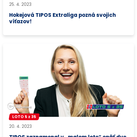
25. 4. 2023
Hokejová TIPOS Extraliga pozná svojich
víťazov!
LOTO 5 z 35
20. 4. 2023
TIPOS zaznamenal v „malom lote“ opäť dve