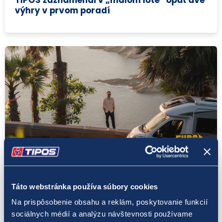
výhry v prvom poradí
Eurojackpot
19. 4. 2023
Táto webstránka používa súbory cookies
Po mesiaci má doplnková hra Eurojackpot
Na prispôsobenie obsahu a reklám, poskytovanie funkcií
JOKER ďalšieho víťaza
sociálnych médií a analýzu návštevnosti používame