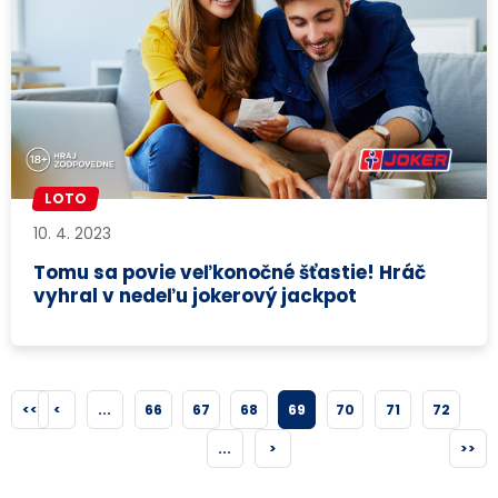
LOTO
10. 4. 2023
Tomu sa povie veľkonočné šťastie! Hráč
vyhral v nedeľu jokerový jackpot
<<
<
...
66
67
68
69
70
71
72
...
>
>>