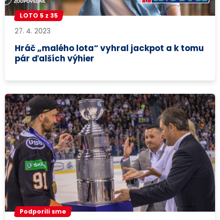
LOTO 5 z 35
27. 4. 2023
Hráč „malého lota“ vyhral jackpot a k tomu
pár ďalších výhier
Podporili sme