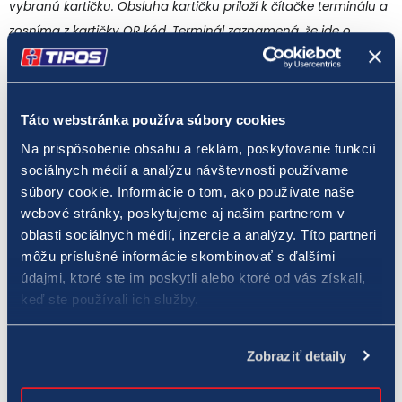
vybranú kartičku. Obsluha kartičku priloží k čítačke terminálu a
zosníma z kartičky QR kód. Terminál zaznamená, že ide o
stávku na náhodné čísla a vygeneruje príslušné potvrdenie o
uzatvorení stávky, ktoré zodpovedá zvolenej hodnote vo
vybranej lotérii. Hráč zaplatí príslušný vklad do hry a dostane
Táto webstránka používa súbory cookies
od obsluhy potvrdenie o uzatvorení stávky,“
vysvetlila
Na prispôsobenie obsahu a reklám, poskytovanie funkcií
Podobová.
Dodala, že takýto proces uzatvárania stávok je
sociálnych médií a analýzu návštevnosti používame
veľmi pohodlný, rýchly, a zároveň dáva hráčovi pocit, že s
súbory cookie. Informácie o tom, ako používate naše
výberom príslušnej kartičky mal „šťastie vo svojich rukách“.
webové stránky, poskytujeme aj našim partnerom v
oblasti sociálnych médií, inzercie a analýzy. Títo partneri
Nakrúcanie spotu v jedinečnej trafike, ktorú dnes už
môžu príslušné informácie skombinovať s ďalšími
nenájdete
údajmi, ktoré ste im poskytli alebo ktoré od vás získali,
keď ste používali ich služby.
Zobraziť detaily