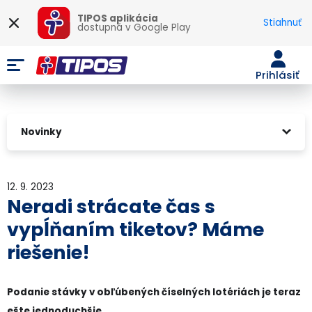
TIPOS aplikácia
Stiahnuť
dostupná v
Google Play
Prihlásiť
Novinky
12. 9. 2023
Neradi strácate čas s
vypĺňaním tiketov? Máme
riešenie!
Podanie stávky v obľúbených číselných lotériách je teraz
ešte jednoduchšie.