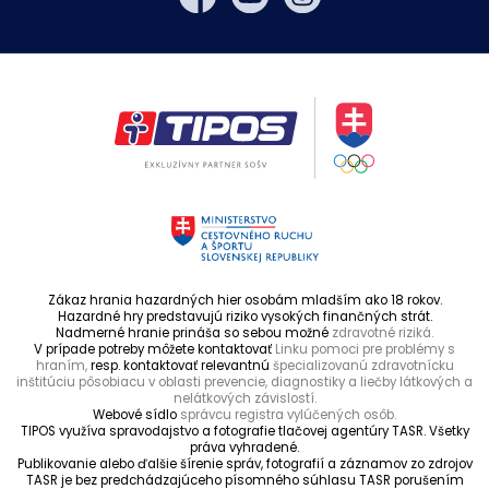
Zákaz hrania hazardných hier osobám mladším ako 18 rokov.
Hazardné hry predstavujú riziko vysokých finančných strát.
Nadmerné hranie prináša so sebou možné
zdravotné riziká.
V prípade potreby môžete kontaktovať
Linku pomoci pre problémy s
hraním,
resp. kontaktovať relevantnú
špecializovanú zdravotnícku
inštitúciu pôsobiacu v oblasti prevencie, diagnostiky a liečby látkových a
nelátkových závislostí.
Webové sídlo
správcu registra vylúčených osôb.
TIPOS využíva spravodajstvo a fotografie tlačovej agentúry TASR. Všetky
práva vyhradené.
Publikovanie alebo ďalšie šírenie správ, fotografií a záznamov zo zdrojov
TASR je bez predchádzajúceho písomného súhlasu TASR porušením