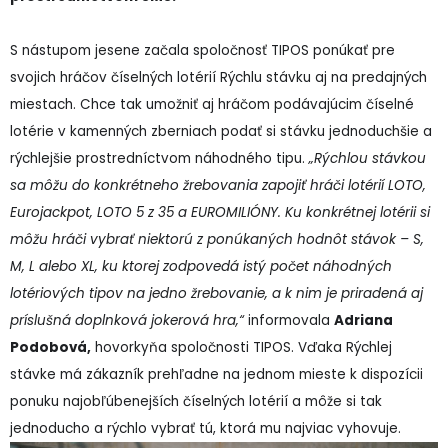
S nástupom jesene začala spoločnosť TIPOS ponúkať pre
svojich hráčov číselných lotérií Rýchlu stávku aj na predajných
miestach. Chce tak umožniť aj hráčom podávajúcim číselné
lotérie v kamenných zberniach podať si stávku jednoduchšie a
rýchlejšie prostredníctvom náhodného tipu.
„Rýchlou stávkou
sa môžu do konkrétneho žrebovania zapojiť hráči lotérií LOTO,
Eurojackpot, LOTO 5 z 35 a EUROMILIÓNY. Ku konkrétnej lotérii si
môžu hráči vybrať niektorú z ponúkaných hodnôt stávok – S,
M, L alebo XL, ku ktorej zodpovedá istý počet náhodných
lotériových tipov na jedno žrebovanie, a k nim je priradená aj
príslušná doplnková jokerová hra,“
informovala
Adriana
Podobová,
hovorkyňa spoločnosti TIPOS. Vďaka Rýchlej
stávke má zákazník prehľadne na jednom mieste k dispozícii
ponuku najobľúbenejších číselných lotérií a môže si tak
jednoducho a rýchlo vybrať tú, ktorá mu najviac vyhovuje.