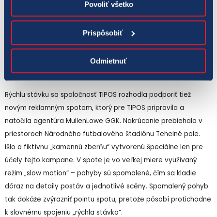
Povoliť všetko
Prispôsobiť
Odmietnuť
Rýchlu stávku sa spoločnosť TIPOS rozhodla podporiť tiež
novým reklamným spotom, ktorý pre TIPOS pripravila a
natočila agentúra MullenLowe GGK. Nakrúcanie prebiehalo v
priestoroch Národného futbalového štadiónu Tehelné pole.
Išlo o fiktívnu „kamennú zberňu“ vytvorenú špeciálne len pre
účely tejto kampane. V spote je vo veľkej miere využívaný
režim „slow motion“ – pohyby sú spomalené, čím sa kladie
dôraz na detaily postáv a jednotlivé scény. Spomalený pohyb
tak dokáže zvýrazniť pointu spotu, pretože pôsobí protichodne
k slovnému spojeniu „rýchla stávka“.