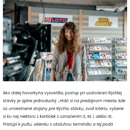
Ako ďalej hovorkyňa vysvetlila, postup pri uzatváraní Rýchlej
stávky je úplne jednoduchý.
„Hráč si na predajnom mieste, kde
sú umiestnené stojany pre Rýchlu stávku, zvolí lotériu, vyberie
si ku nej niektorú z kartičiek s označením S, M, L alebo XL.
Pristúpi k pultu, okienku s obsluhou terminálu a tej podá