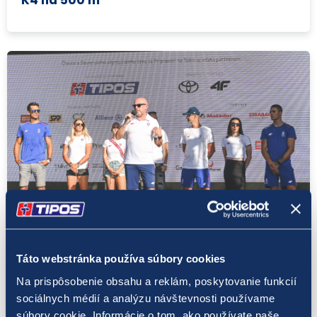
Tokio 2020
5. 8. 2021
Táto webstránka používa súbory cookies
Zažite Tokio v Šamoríne aj vy – už len do
nedele!
Na prispôsobenie obsahu a reklám, poskytovanie funkcií
sociálnych médií a analýzu návštevnosti používame
súbory cookie. Informácie o tom, ako používate naše