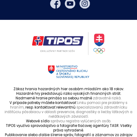
Zákaz hrania hazardných hier osobám mladším ako 18 rokov.
Hazardné hry predstavujú riziko vysokých finančných strát.
Nadmerné hranie prináša so sebou možné
zdravotné riziká.
V prípade potreby môžete kontaktovať
Linku pomoci pre problémy s
hraním,
resp. kontaktovať relevantnú
špecializovanú zdravotnícku
inštitúciu pôsobiacu v oblasti prevencie, diagnostiky a liečby látkových a
nelátkových závislostí.
Webové sídlo
správcu registra vylúčených osôb.
TIPOS využíva spravodajstvo a fotografie tlačovej agentúry TASR. Všetky
práva vyhradené.
Publikovanie alebo ďalšie šírenie správ, fotografií a záznamov zo zdrojov