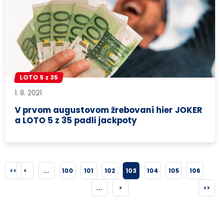
LOTO 5 z 35
1. 8. 2021
V prvom augustovom žrebovaní hier JOKER
a LOTO 5 z 35 padli jackpoty
<<
<
...
100
101
102
103
104
105
106
...
>
>>