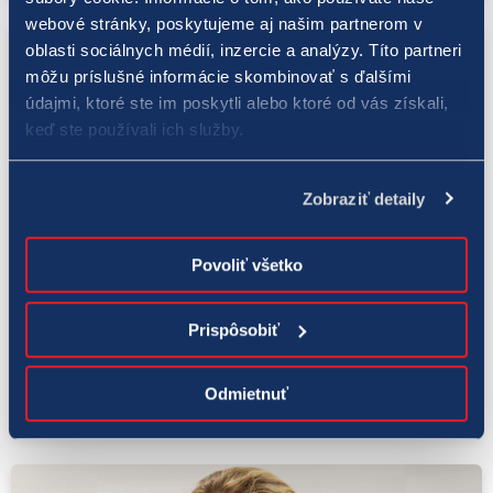
webové stránky, poskytujeme aj našim partnerom v
oblasti sociálnych médií, inzercie a analýzy. Títo partneri
môžu príslušné informácie skombinovať s ďalšími
údajmi, ktoré ste im poskytli alebo ktoré od vás získali,
keď ste používali ich služby.
Zobraziť detaily
Povoliť všetko
LOTO 5 z 35
4. 8. 2021
Prispôsobiť
Stredajšie žrebovanie v hre LOTO 5 z 35
potešilo ďalšieho hráča
Odmietnuť