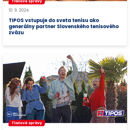
Tlačové správy
10. 9. 2024
TIPOS vstupuje do sveta tenisu ako
generálny partner Slovenského tenisového
zväzu
Tlačové správy