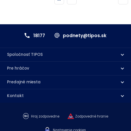
18177
podnety@tipos.sk
Spoločnosť TIPOS
Pre hráčov
Predajné miesta
Kontakt
Hraj zodpovedne
Zodpovedné hranie
Nastavenie cookies