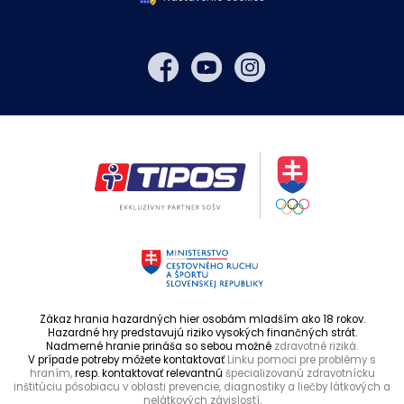
Zákaz hrania hazardných hier osobám mladším ako 18 rokov.
Hazardné hry predstavujú riziko vysokých finančných strát.
Nadmerné hranie prináša so sebou možné
zdravotné riziká.
V prípade potreby môžete kontaktovať
Linku pomoci pre problémy s
hraním,
resp. kontaktovať relevantnú
špecializovanú zdravotnícku
inštitúciu pôsobiacu v oblasti prevencie, diagnostiky a liečby látkových a
nelátkových závislostí.