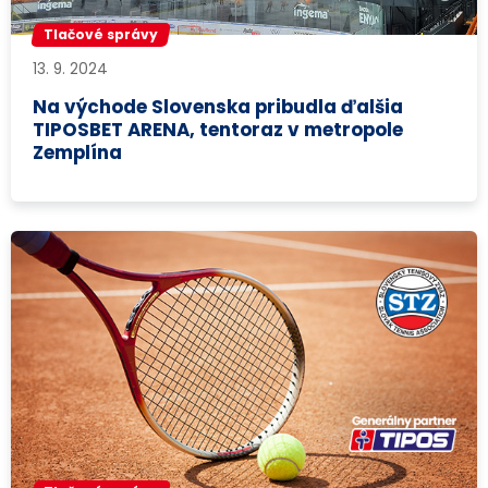
Tlačové správy
13. 9. 2024
Na východe Slovenska pribudla ďalšia
TIPOSBET ARENA, tentoraz v metropole
Zemplína