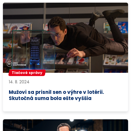
Tlačové správy
14. 8. 2024
Mužovi sa prisnil sen o výhre v lotérii.
Skutočná suma bola ešte vyššia