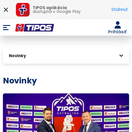
TIPOS aplikácia
Stiahnuť
dostupná v
Google Play
Prihlásiť
Novinky
Novinky