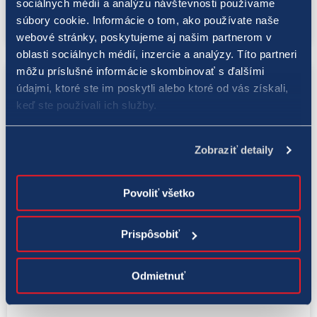
sociálnych médií a analýzu návštevnosti používame
adrenalínový zážitok z hry
súbory cookie. Informácie o tom, ako používate naše
webové stránky, poskytujeme aj našim partnerom v
oblasti sociálnych médií, inzercie a analýzy. Títo partneri
môžu príslušné informácie skombinovať s ďalšími
údajmi, ktoré ste im poskytli alebo ktoré od vás získali,
keď ste používali ich služby.
Zobraziť detaily
Povoliť všetko
Tlačové správy
Prispôsobiť
23. 8. 2024
TIPOS spája Slovensko hokejom - TIPOSBET
Odmietnuť
ARENA už aj vo Zvolene