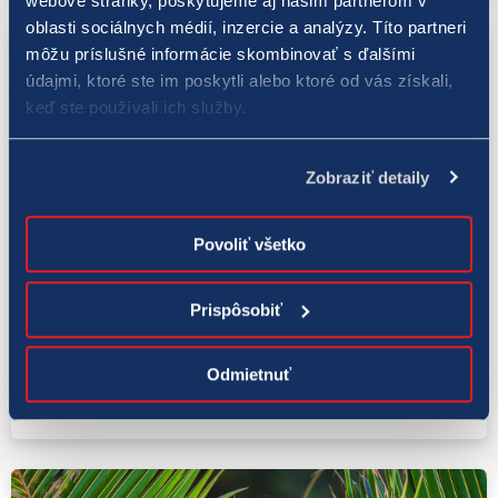
webové stránky, poskytujeme aj našim partnerom v
oblasti sociálnych médií, inzercie a analýzy. Títo partneri
môžu príslušné informácie skombinovať s ďalšími
údajmi, ktoré ste im poskytli alebo ktoré od vás získali,
keď ste používali ich služby.
Zobraziť detaily
Povoliť všetko
LOTO 5 z 35
Prispôsobiť
14. 8. 2023
V doplnkovej hre JOKER padol lákavý
Odmietnuť
jackpot – vyše 224-tisíc eur