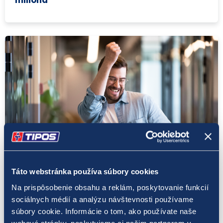
LOTO 5 z 35
14. 8. 2023
Táto webstránka používa súbory cookies
V nedeľu padol v hre LOTO 5 z 35 vysoký
Na prispôsobenie obsahu a reklám, poskytovanie funkcií
jackpot
sociálnych médií a analýzu návštevnosti používame
súbory cookie. Informácie o tom, ako používate naše