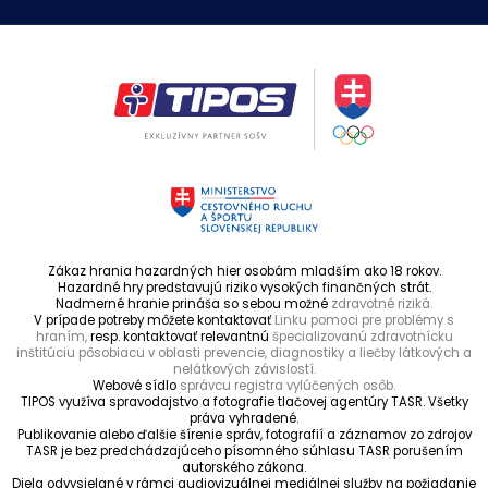
Zákaz hrania hazardných hier osobám mladším ako 18 rokov.
Hazardné hry predstavujú riziko vysokých finančných strát.
Nadmerné hranie prináša so sebou možné
zdravotné riziká.
V prípade potreby môžete kontaktovať
Linku pomoci pre problémy s
hraním,
resp. kontaktovať relevantnú
špecializovanú zdravotnícku
inštitúciu pôsobiacu v oblasti prevencie, diagnostiky a liečby látkových a
nelátkových závislostí.
Webové sídlo
správcu registra vylúčených osôb.
TIPOS využíva spravodajstvo a fotografie tlačovej agentúry TASR. Všetky
práva vyhradené.
Publikovanie alebo ďalšie šírenie správ, fotografií a záznamov zo zdrojov
TASR je bez predchádzajúceho písomného súhlasu TASR porušením
autorského zákona.
Diela odvysielané v rámci audiovizuálnej mediálnej služby na požiadanie