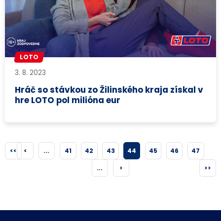
LOTO
3. 8. 2023
Hráč so stávkou zo Žilinského kraja získal v
hre LOTO pol milióna eur
<<
<
...
41
42
43
44
45
46
47
...
>
>>