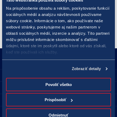
Táto webstránka používa súbory cookies
jackpot vo výške 3 720 498,35 eura, ktorý padol 1. mája 2022.
Na prispôsobenie obsahu a reklám, poskytovanie funkcií
Dve výhry v prvom poradí, každá v hodnote 500 000 eur,
sociálnych médií a analýzu návštevnosti používame
získali lotoví hráči prostredníctvom stávky uzatvorenej cez
súbory cookie. Informácie o tom, ako používate naše
internetový portál
eTIPOS.sk
.
webové stránky, poskytujeme aj našim partnerom v
oblasti sociálnych médií, inzercie a analýzy. Títo partneri
môžu príslušné informácie skombinovať s ďalšími
údajmi, ktoré ste im poskytli alebo ktoré od vás získali,
keď ste používali ich služby.
18177
podnety@tipos.sk
Zobraziť detaily
Spoločnosť TIPOS
Povoliť všetko
Pre hráčov
Predajné miesta
Prispôsobiť
Kontakt
Odmietnuť