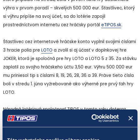
výhra v prvom poradí – skvelých 500 000 eur. Šťastlivec, ktorý
si výhru pripíše na svoj účet, sa do lotérie zapojil
prostredníctvom internetu cez hráčsky portál
eTIPOS.sk
.
Šťastlivec cez internetové hráčske konto vyplnil svojimi číslami
3 hracie polia pre
LOTO
a zvolil si aj účasť v doplnkovej hre
JOKER, ktorá je spoločná pre hry LOTO a LOTO 5 z 35. Za stávku
zaplatil zo svojho hráčskeho účtu 3,50 eur. Výhru 500 000 eur
mu priniesol tip s číslami 8, 19, 26, 28, 36 a 39. Práve tieto čísla
boli v stredu 1. júna vyžrebované ako výherné pre prvý ťah hry
LOTO.
Národná lotériová spoločnosť TIPOS v tomto roku doteraz
zaregistrovala dve výhry v prvom poradí prvého ťahu hry
LOTO
a dve výhry v prvom poradí v druhom ťahu. Z týchto štyroch
lotových výhier mali tri hodnotu pol milióna eur a jedna bola