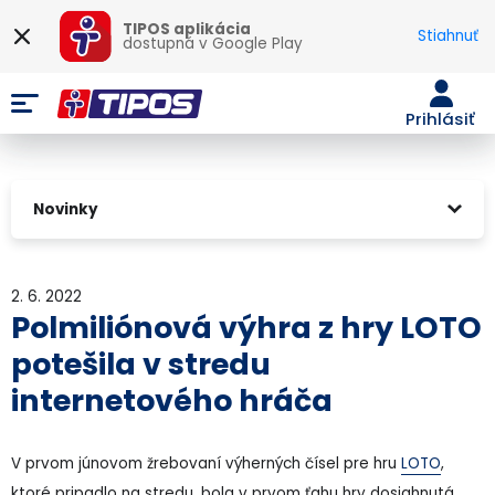
TIPOS aplikácia
Stiahnuť
dostupná v
Google Play
Prihlásiť
Novinky
2. 6. 2022
Polmiliónová výhra z hry LOTO
potešila v stredu
internetového hráča
V prvom júnovom žrebovaní výherných čísel pre hru
LOTO
,
ktoré pripadlo na stredu, bola v prvom ťahu hry dosiahnutá