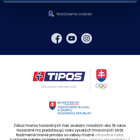
Nastavenie cookies
Zákaz hrania hazardných hier osobám mladším ako 18 rokov.
Hazardné hry predstavujú riziko vysokých finančných strát.
Nadmerné hranie prináša so sebou možné
zdravotné riziká.
V prípade potreby môžete kontaktovať
Linku pomoci pre problémy s