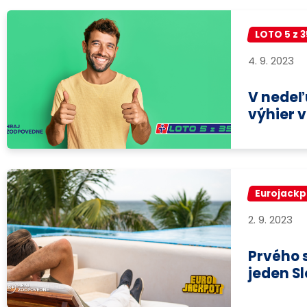
LOTO 5 z 3
4. 9. 2023
V nedeľ
výhier 
Eurojackp
2. 9. 2023
Prvého 
jeden S