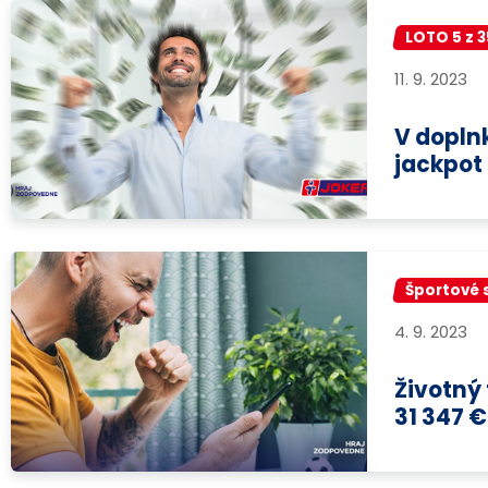
LOTO 5 z 3
11. 9. 2023
V dopln
jackpot
Športové 
4. 9. 2023
Životný 
31 347 €