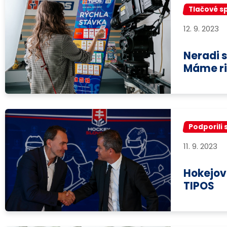
Tlačové s
12. 9. 2023
Neradi 
Máme ri
Podporili
11. 9. 2023
Hokejov
TIPOS