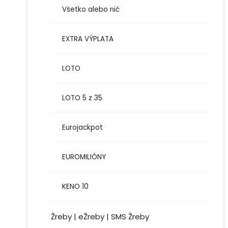
Všetko alebo nič
EXTRA VÝPLATA
LOTO
LOTO 5 z 35
Eurojackpot
EUROMILIÓNY
KENO 10
Žreby | eŽreby | SMS Žreby