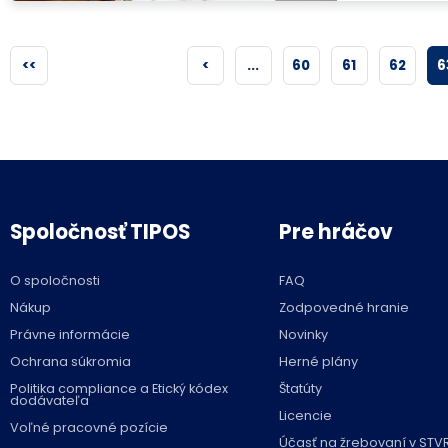
<<
<
...
60
61
62
6
Spoločnosť TIPOS
Pre hráčov
O spoločnosti
FAQ
Nákup
Zodpovedné hranie
Právne informácie
Novinky
Ochrana súkromia
Herné plány
Politika compliance a Etický kódex
Štatúty
dodávateľa
Licencie
Voľné pracovné pozície
Účasť na žrebovaní v STV