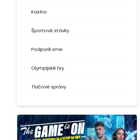
Kasíno
Športové stávky
Podporili sme
Olympijské hry
Tlačové správy