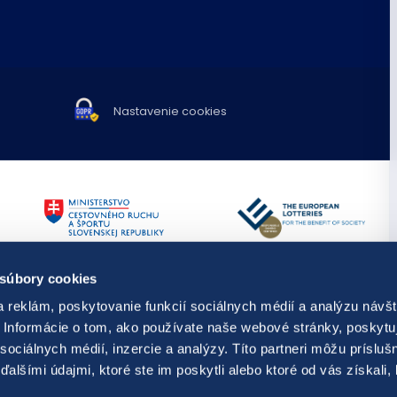
Nastavenie cookies
TIPOS využíva spravodajstvo a fot
 súbory cookies
Publikovanie alebo ďalšie šírenie 
predchádzajúceho písomného súh
 reklám, poskytovanie funkcií sociálnych médií a analýzu návšt
s hraním,
resp. kontaktovať
Diela odvysielané v rámci audiovi
Informácie o tom, ako používate naše webové stránky, poskytu
ti prevencie, diagnostiky a liečby
dielami.
sociálnych médií, inzercie a analýzy. Títo partneri môžu prísluš
© Copyright 2026 TIPOS, národná lo
alšími údajmi, ktoré ste im poskytli alebo ktoré od vás získali,