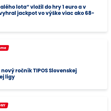
lého lota“ vložil do hry 1 euro a v
vyhral jackpot vo výške viac ako 68-
 sme
 nový ročník TIPOS Slovenskej
j ligy
ÓNY