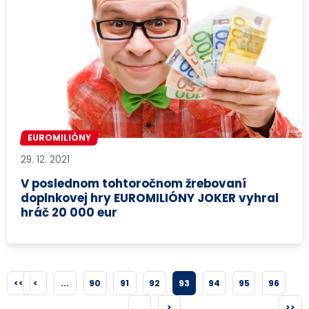
EUROMILIÓNY
29. 12. 2021
V poslednom tohtoročnom žrebovaní
doplnkovej hry EUROMILIÓNY JOKER vyhral
hráč 20 000 eur
<<
<
...
90
91
92
93
94
95
96
...
>
>>