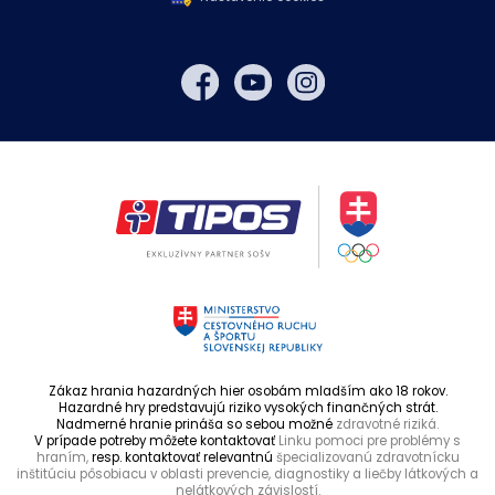
Zákaz hrania hazardných hier osobám mladším ako 18 rokov.
Hazardné hry predstavujú riziko vysokých finančných strát.
Nadmerné hranie prináša so sebou možné
zdravotné riziká.
V prípade potreby môžete kontaktovať
Linku pomoci pre problémy s
hraním,
resp. kontaktovať relevantnú
špecializovanú zdravotnícku
inštitúciu pôsobiacu v oblasti prevencie, diagnostiky a liečby látkových a
nelátkových závislostí.