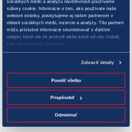
sociálnych médií a analýzu návštevnosti používame
súbory cookie. Informácie o tom, ako používate naše
webové stránky, poskytujeme aj našim partnerom v
oblasti sociálnych médií, inzercie a analýzy. Títo partneri
môžu príslušné informácie skombinovať s ďalšími
údajmi, ktoré ste im poskytli alebo ktoré od vás získali,
keď ste používali ich služby.
Zobraziť detaily
Povoliť všetko
Eurojackpot
Prispôsobiť
1. 1. 2022
Silvestrovské oslavy mal jeden Slovák
veselšie aj vďaka skvelej výhre v
Odmietnuť
Eurojackpote