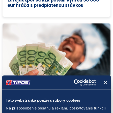
eur hráča s predplatenou stávkou
LOTO 5 z 35
6. 1. 2022
Prvý novoročný jackpot z doplnkovej hry
Táto webstránka používa súbory cookies
JOKER vyhral hráč so stávkou z Košického
Na prispôsobenie obsahu a reklám, poskytovanie funkcií
kraja