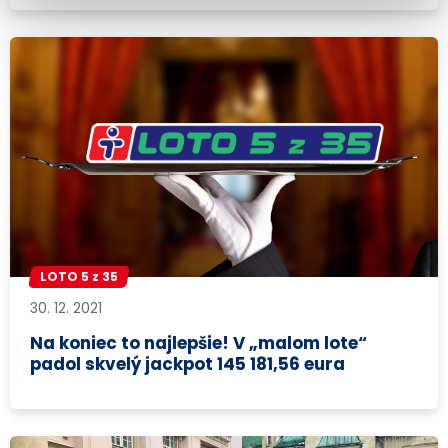
LOTO 5 z 35
30. 12. 2021
Na koniec to najlepšie! V „malom lote“
padol skvelý jackpot 145 181,56 eura