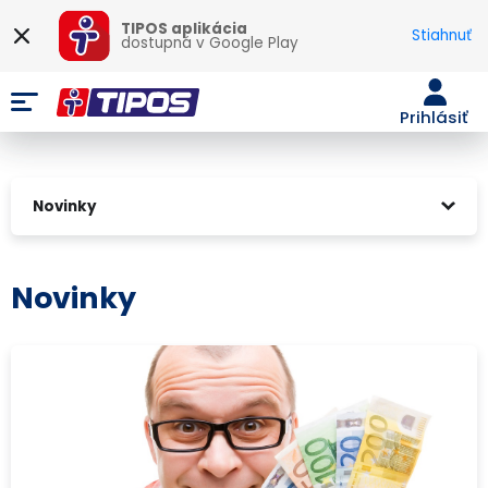
TIPOS aplikácia
Stiahnuť
dostupná v
Google Play
Prihlásiť
Novinky
Novinky