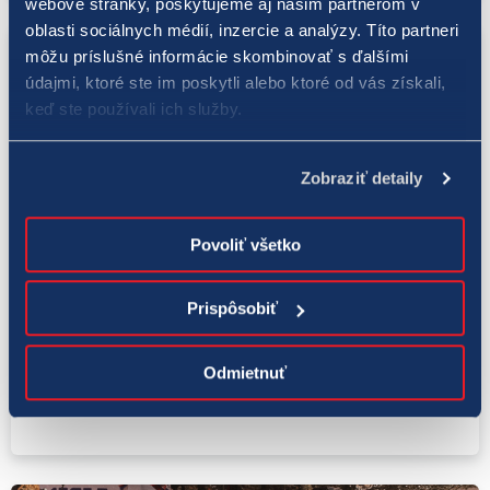
webové stránky, poskytujeme aj našim partnerom v
oblasti sociálnych médií, inzercie a analýzy. Títo partneri
môžu príslušné informácie skombinovať s ďalšími
údajmi, ktoré ste im poskytli alebo ktoré od vás získali,
keď ste používali ich služby.
Zobraziť detaily
Povoliť všetko
Peking 2022
Prispôsobiť
15. 2. 2022
Slováci sú po dvanástich rokoch vo
Odmietnuť
štvrťfinále, Nemcov ubránili aj
húževnatosťou