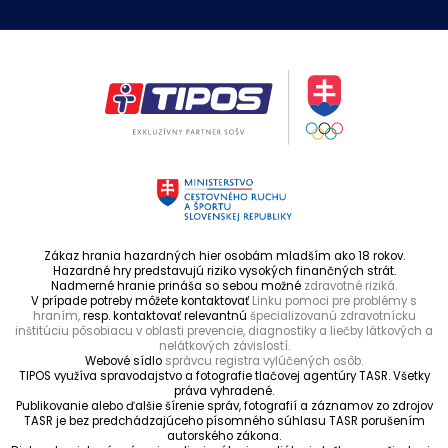
Zákaz hrania hazardných hier osobám mladším ako 18 rokov.
Hazardné hry predstavujú riziko vysokých finančných strát.
Nadmerné hranie prináša so sebou možné
zdravotné riziká.
V prípade potreby môžete kontaktovať
Linku pomoci pre problémy s
hraním,
resp. kontaktovať relevantnú
špecializovanú zdravotnícku
inštitúciu pôsobiacu v oblasti prevencie, diagnostiky a liečby látkových a
nelátkových závislostí.
Webové sídlo
správcu registra vylúčených osôb.
TIPOS využíva spravodajstvo a fotografie tlačovej agentúry TASR. Všetky
práva vyhradené.
Publikovanie alebo ďalšie šírenie správ, fotografií a záznamov zo zdrojov
TASR je bez predchádzajúceho písomného súhlasu TASR porušením
autorského zákona.