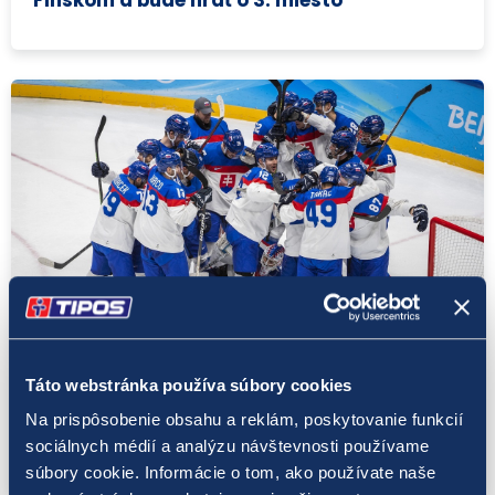
Peking 2022
16. 2. 2022
Táto webstránka používa súbory cookies
Slovensko je v hokejovom semifinále,
Na prispôsobenie obsahu a reklám, poskytovanie funkcií
domov poslalo Američanov
sociálnych médií a analýzu návštevnosti používame
súbory cookie. Informácie o tom, ako používate naše