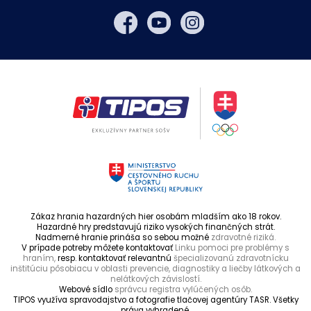
Zákaz hrania hazardných hier osobám mladším ako 18 rokov.
Hazardné hry predstavujú riziko vysokých finančných strát.
Nadmerné hranie prináša so sebou možné
zdravotné riziká.
V prípade potreby môžete kontaktovať
Linku pomoci pre problémy s
hraním,
resp. kontaktovať relevantnú
špecializovanú zdravotnícku
inštitúciu pôsobiacu v oblasti prevencie, diagnostiky a liečby látkových a
nelátkových závislostí.
Webové sídlo
správcu registra vylúčených osôb.
TIPOS využíva spravodajstvo a fotografie tlačovej agentúry TASR. Všetky
práva vyhradené.