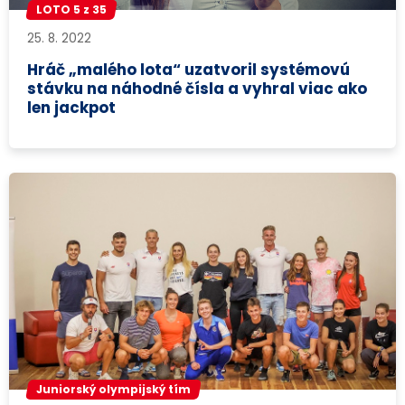
LOTO 5 z 35
25. 8. 2022
Hráč „malého lota“ uzatvoril systémovú
stávku na náhodné čísla a vyhral viac ako
len jackpot
Juniorský olympijský tím