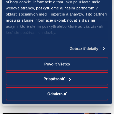
súbory cookie. Informácie o tom, ako používate naše
webové stránky, poskytujeme aj našim partnerom v
oblasti sociálnych médií, inzercie a analýzy. Títo partneri
môžu príslušné informácie skombinovať s ďalšími
údajmi, ktoré ste im poskytli alebo ktoré od vás získali,
keď ste používali ich služby.
Zobraziť detaily
Povoliť všetko
LOTO
Prispôsobiť
18. 8. 2022
Šťastný hráč vyhral v stredu v hre LOTO pol
milióna eur
Odmietnuť