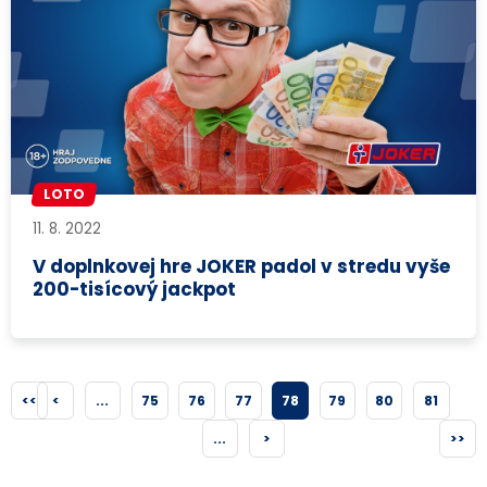
LOTO
11. 8. 2022
V doplnkovej hre JOKER padol v stredu vyše
200-tisícový jackpot
<<
<
...
75
76
77
78
79
80
81
...
>
>>