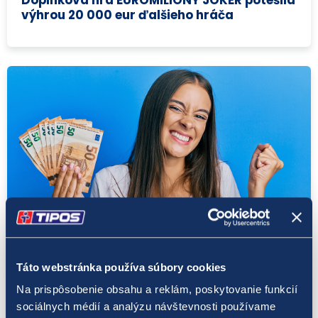
výhrou 20 000 eur ďalšieho hráča
LOTO 5 z 35
18. 8. 2022
Táto webstránka používa súbory cookies
V hre LOTO 5 z 35 padol ďalší skvelý jackpot
Na prispôsobenie obsahu a reklám, poskytovanie funkcií
– vyše 95 tisíc eur
sociálnych médií a analýzu návštevnosti používame