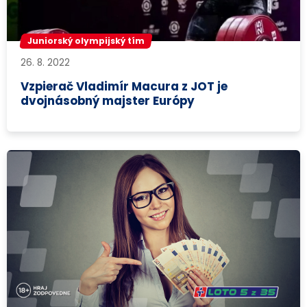
Juniorský olympijský tím
26. 8. 2022
Vzpierač Vladimír Macura z JOT je
dvojnásobný majster Európy