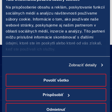
získanie hlavnej výhry. Pravdepodobnosť výhry v prvom poradí
Na prispôsobenie obsahu a reklám, poskytovanie funkcií
v hre LOTO 5 z 35 je približne 1 : 324 000. Päť výherných čísel
sociálnych médií a analýzu návštevnosti používame
pre
„malé loto“
sa žrebuje dvakrát za týždeň - v stredu a v
súbory cookie. Informácie o tom, ako používate naše
nedeľu.
webové stránky, poskytujeme aj našim partnerom v
oblasti sociálnych médií, inzercie a analýzy. Títo partneri
môžu príslušné informácie skombinovať s ďalšími
údajmi, ktoré ste im poskytli alebo ktoré od vás získali,
keď ste používali ich služby.
18177
podnety@tipos.sk
Zobraziť detaily
Spoločnosť TIPOS
Povoliť všetko
Pre hráčov
Predajné miesta
Prispôsobiť
Kontakt
Odmietnuť