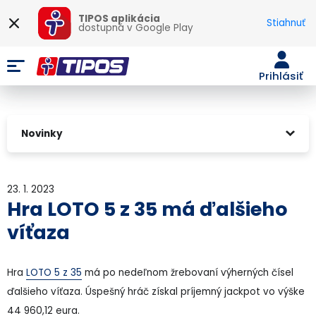
TIPOS aplikácia
Stiahnuť
dostupná v
Google Play
Prihlásiť
Novinky
23. 1. 2023
Hra LOTO 5 z 35 má ďalšieho
víťaza
Hra
LOTO 5 z 35
má po nedeľnom žrebovaní výherných čísel
ďalšieho víťaza. Úspešný hráč získal príjemný jackpot vo výške
44 960,12 eura.