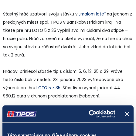
Šťastný hráč uzatvoril svoju stávku v
„malom lote“
na jednom z
predajných miest spol. TIPOS v Banskobystrickom kraji. Na
tikete pre hru LOTO 5 z 35 vyplnil svojimi číslami dva stĺpce –
hracie polia. Hráč zároveň na tikete vyznačil, že na hre sa chce
so svojou stávkou zúčastniť dvakrát. Jeho vklad do lotérie bol
tak 2 eurá.
Hráčovi priniesol šťastie tip s číslami 5, 6, 12, 25 a 29. Práve
tieto čísla boli v nedeľu 23. januára 2023 vyžrebované ako
výherné pre hru
LOTO 5 z 35
. Šťastlivec vyhral jackpot 44
960,12 eura v druhom predplatenom žrebovaní.
Hra
LOTO 5 z 35
patrí medzi číselné lotérie s malým základným
vkladom na jednu stávku. Hodnota jedného tipu je len 0,50
eura. Zároveň ide o číselnú lotériu s najvyššou šancou na
Táto webstránka používa súbory cookies