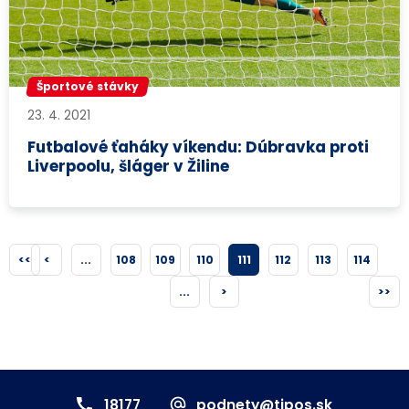
Športové stávky
23. 4. 2021
Futbalové ťaháky víkendu: Dúbravka proti
Liverpoolu, šláger v Žiline
<<
<
...
108
109
110
111
112
113
114
...
>
>>
18177
podnety@tipos.sk