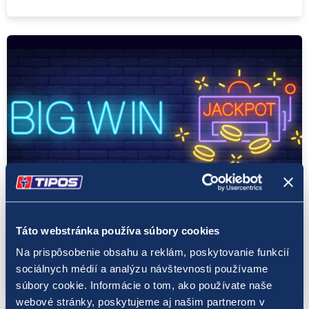
Kasíno
29. 4. 2021
Táto webstránka používa súbory cookies
Bomba v podobe EGT Jackpotu so sumou
Na prispôsobenie obsahu a reklám, poskytovanie funkcií
48 000 €
sociálnych médií a analýzu návštevnosti používame
súbory cookie. Informácie o tom, ako používate naše
webové stránky, poskytujeme aj našim partnerom v