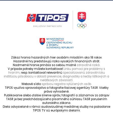
Zákaz hrania hazardných hier osobám mladším ako 18 rokov.
Hazardné hry predstavujú riziko vysokých finančných strát.
Nadmerné hranie prináša so sebou možné
zdravotné riziká.
V prípade potreby môžete kontaktovať
Linku pomoci pre problémy s
hraním,
resp. kontaktovať relevantnú
špecializovanú zdravotnícku
inštitúciu pôsobiacu v oblasti prevencie, diagnostiky a liečby látkových a
nelátkových závislostí.
Webové sídlo
správcu registra vylúčených osôb.
TIPOS využíva spravodajstvo a fotografie tlačovej agentúry TASR. Všetky
práva vyhradené.
Publikovanie alebo ďalšie šírenie správ, fotografií a záznamov zo zdrojov
TASR je bez predchádzajúceho písomného súhlasu TASR porušením
autorského zákona.
Diela odvysielané v rámci audiovizuálnej mediálnej služby na požiadanie
TIPOS TV sú európskymi dielami.