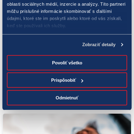
oblasti sociálnych médií, inzercie a analýzy. Títo partneri
môžu príslušné informácie skombinovať s ďalšími
údajmi, ktoré ste im poskytli alebo ktoré od vás získali,
keď ste používali ich služby.
Zobraziť detaily
Povoliť všetko
Kasíno
Prispôsobiť
29. 4. 2021
Klasika s maxi dotáciou
Odmietnuť