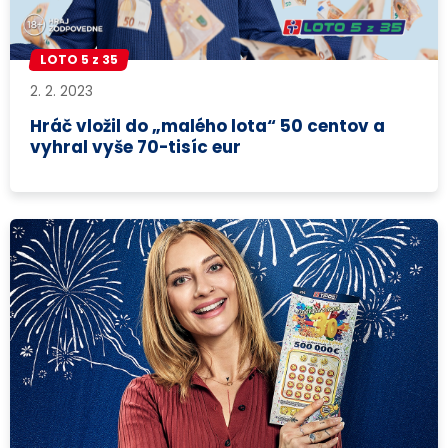
LOTO 5 z 35
2. 2. 2023
Hráč vložil do „malého lota“ 50 centov a
vyhral vyše 70-tisíc eur