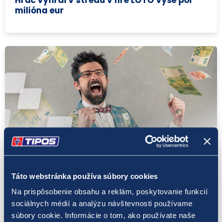
milióna eur
LOTO 5 z 35
Táto webstránka používa súbory cookies
23. 1. 2023
Na prispôsobenie obsahu a reklám, poskytovanie funkcií
Hra LOTO 5 z 35 má ďalšieho víťaza
sociálnych médií a analýzu návštevnosti používame
súbory cookie. Informácie o tom, ako používate naše