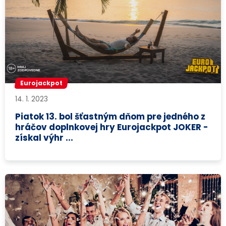
Eurojackpot
14. 1. 2023
Piatok 13. bol šťastným dňom pre jedného z
hráčov doplnkovej hry Eurojackpot JOKER -
získal výhr ...