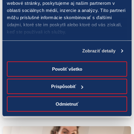
webové stránky, poskytujeme aj našim partnerom v
oblasti sociálnych médií, inzercie a analýzy. Títo partneri
môžu príslušné informácie skombinovať s ďalšími
údajmi, ktoré ste im poskytli alebo ktoré od vás získali,
keď ste používali ich služby.
Zobraziť detaily
Povoliť všetko
Eurojackpot
Prispôsobiť
18. 1. 2023
Po štyroch dňoch má doplnková hra
Eurojackpot JOKER ďalšieho víťaza
Odmietnuť