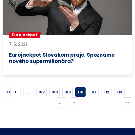
Eurojackpot
7. 5. 2021
Eurojackpot Slovákom praje. Spoznáme
nového supermilionára?
<<
<
...
107
108
109
110
111
112
113
...
>
>>