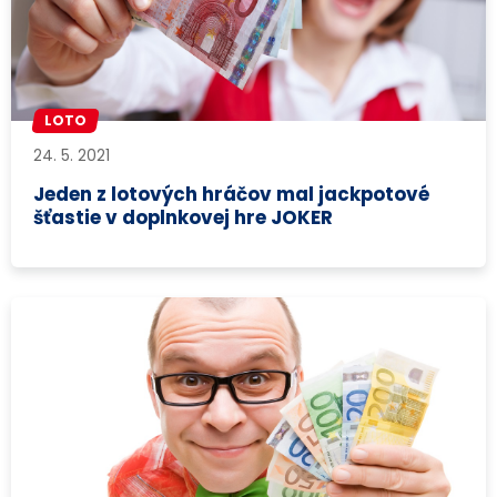
LOTO
24. 5. 2021
Jeden z lotových hráčov mal jackpotové
šťastie v doplnkovej hre JOKER