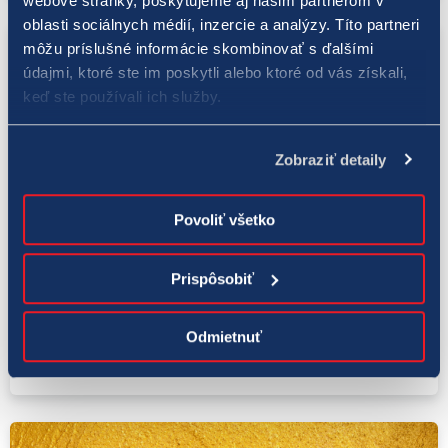
webové stránky, poskytujeme aj našim partnerom v
oblasti sociálnych médií, inzercie a analýzy. Títo partneri
môžu príslušné informácie skombinovať s ďalšími
údajmi, ktoré ste im poskytli alebo ktoré od vás získali,
keď ste používali ich služby.
Zobraziť detaily
Povoliť všetko
EUROMILIÓNY
Prispôsobiť
12. 5. 2021
Doplnková hra EUROMILIÓNY JOKER má
Odmietnuť
nového víťaza