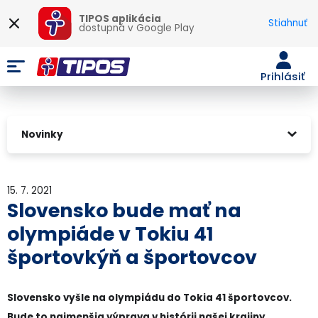
TIPOS aplikácia
Stiahnuť
dostupná v
Google Play
Prihlásiť
Novinky
15. 7. 2021
Slovensko bude mať na
olympiáde v Tokiu 41
športovkýň a športovcov
Slovensko vyšle na olympiádu do Tokia 41 športovcov.
Bude to najmenšia výprava v histórii našej krajiny.