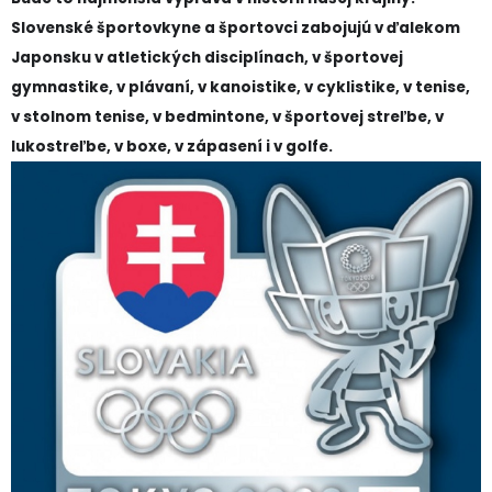
Slovenské športovkyne a športovci zabojujú v ďalekom
Japonsku v atletických disciplínach, v športovej
gymnastike, v plávaní, v kanoistike, v cyklistike, v tenise,
v stolnom tenise, v bedmintone, v športovej streľbe, v
lukostreľbe, v boxe, v zápasení i v golfe.