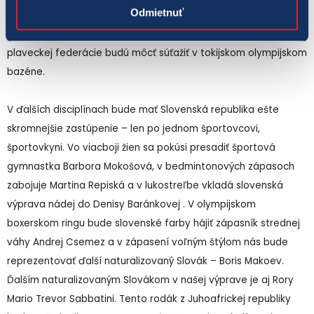
Odmietnuť
Plavci Andrea Podmaníková a Richard Nagy síce nesplnili
olympijský A limit, avšak vďaka pozvánke od Medzinárodnej
plaveckej federácie budú môcť súťažiť v tokijskom olympijskom
bazéne.
V ďalších disciplínach bude mať Slovenská republika ešte
skromnejšie zastúpenie – len po jednom športovcovi,
športovkyni. Vo viacboji žien sa pokúsi presadiť športová
gymnastka Barbora Mokošová, v bedmintonových zápasoch
zabojuje Martina Repiská a v lukostreľbe vkladá slovenská
výprava nádej do Denisy Baránkovej . V olympijskom
boxerskom ringu bude slovenské farby hájiť zápasník strednej
váhy Andrej Csemez a v zápasení voľným štýlom nás bude
reprezentovať ďalší naturalizovaný Slovák – Boris Makoev.
Ďalším naturalizovaným Slovákom v našej výprave je aj Rory
Mario Trevor Sabbatini. Tento rodák z Juhoafrickej republiky