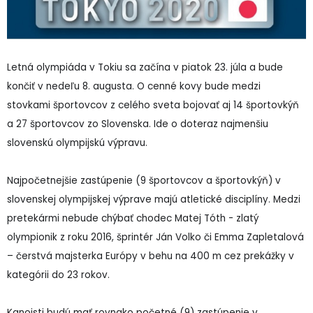
Letná olympiáda v Tokiu sa začína v piatok 23. júla a bude
končiť v nedeľu 8. augusta. O cenné kovy bude medzi
stovkami športovcov z celého sveta bojovať aj 14 športovkýň
a 27 športovcov zo Slovenska. Ide o doteraz najmenšiu
slovenskú olympijskú výpravu.
Najpočetnejšie zastúpenie (9 športovcov a športovkýň) v
slovenskej olympijskej výprave majú atletické disciplíny. Medzi
pretekármi nebude chýbať chodec Matej Tóth - zlatý
olympionik z roku 2016, šprintér Ján Volko či Emma Zapletalová
– čerstvá majsterka Európy v behu na 400 m cez prekážky v
kategórii do 23 rokov.
Kanoisti budú mať rovnako početné (9) zastúpenie v