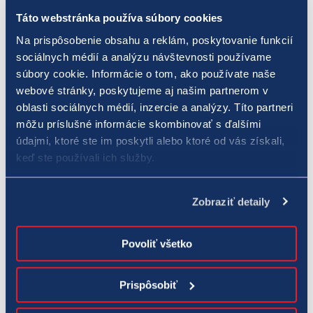
Reprezentovať SR budú v stolnom tenise Barbora Balážová,
Táto webstránka používa súbory cookies
Ľubomír Pištej a naturalizovaný Slovák s neslovenským menom
Na prispôsobenie obsahu a reklám, poskytovanie funkcií
– Wang Yang. Balážová bude hrať ženskú štvorhru a zahrá si aj
sociálnych médií a analýzu návštevnosti používame
v mixe s Ľubomírom Pištejom.
súbory cookie. Informácie o tom, ako používate naše
webové stránky, poskytujeme aj našim partnerom v
Tenisové dvorce prevetrajú v Tokiu naši tenisti Filip Polášek,
oblasti sociálnych médií, inzercie a analýzy. Títo partneri
Norbert Gombos a Lukáš Klein. Pre všetkých troch to bude
môžu príslušné informácie skombinovať s ďalšími
premiéra na olympijských hrách.
údajmi, ktoré ste im poskytli alebo ktoré od vás získali,
keď ste používali ich služby.
Veľké očakávania budeme mať od športových strelcov, ktorí
patria medzi svetovú špičku. Olympioničky Zuzana Rehák
Zobraziť detaily
Štefečeková a Danka Barteková už v minulosti dosiahli
pódiové umiestnenia na letných olympiádach. „Prestrieľať sa“
Povoliť všetko
na najvyššie miesta majú šancu aj Juraj Tužinský, aktuálny
majster Európy vo vzduchovej pištoli a Erik Varga, ktorý je
Prispôsobiť
dvojnásobným majstrom sveta a Európy v trape.