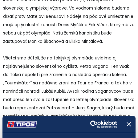
slovenskej olympijskej výprave. Vo vodnom slalome budeme
držať prsty Matejovi Beňušovi. Nádeje na pódiové umiestnenie
majú aj rýchlostní kanoisti Denis Myšák a Erik Vlček, ktorý má za
sebou už päť olympiád. Našu ženskú kanoistiku bude
zastupovať Monika Škáchová a Eliška Mintálová.
Všetci sme dúfali, že na tokijskej olympiáde uvidíme aj
najslávnejšieho slovenského cyklistu Petra Sagana. Ten však
do Tokia nepoletí pre zranenie a následnú operáciu kolena.
„Tourminátor“ sa nedávno zranil na Tour de France, a tak ho v
nominácií nahradí Lukáš Kubiš. Avšak rodina Saganovcov bude
mať presa len svoje zastúpenie na letnej olympiáde. Slovensko
bude reprezentovať Petrov brat – Juraj Sagan, ktorý bude mať
premiéru na letných olympijských hrách. Verme, že naši dvaja
cyklisti vyniknú vo svetovej konkurencii.