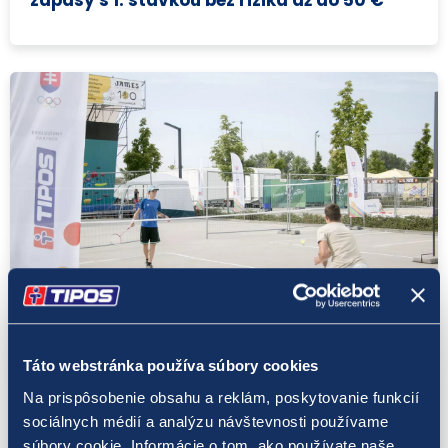
Tokio 2020
29. 7. 2021
Táto webstránka používa súbory cookies
Olympijský festival v Šamoríne privíta
prvých olympionikov z Tokia. Príde aj Matej
Na prispôsobenie obsahu a reklám, poskytovanie funkcií
Beňuš!
sociálnych médií a analýzu návštevnosti používame
súbory cookie. Informácie o tom, ako používate naše