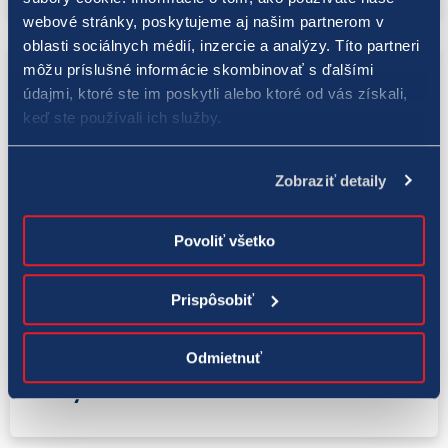
webové stránky, poskytujeme aj našim partnerom v
oblasti sociálnych médií, inzercie a analýzy. Títo partneri
môžu príslušné informácie skombinovať s ďalšími
údajmi, ktoré ste im poskytli alebo ktoré od vás získali,
keď ste používali ich služby.
Zobraziť detaily
Povoliť všetko
Tokio 2020
Prispôsobiť
29. 7. 2021
Slovensko má zlato! Strelkyňa Z. Rehák
Odmietnuť
Štefečeková získala pre našu krajinu prvý
cenný kov v Tok ...