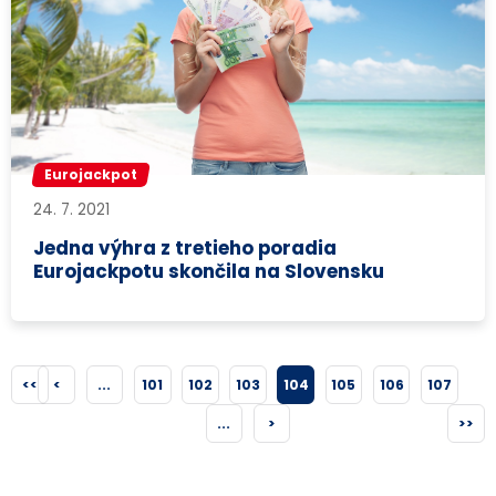
Eurojackpot
24. 7. 2021
Jedna výhra z tretieho poradia
Eurojackpotu skončila na Slovensku
<<
<
...
101
102
103
104
105
106
107
...
>
>>