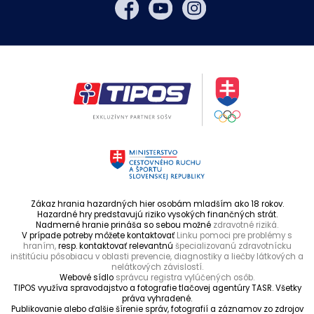
Zákaz hrania hazardných hier osobám mladším ako 18 rokov.
Hazardné hry predstavujú riziko vysokých finančných strát.
Nadmerné hranie prináša so sebou možné
zdravotné riziká.
V prípade potreby môžete kontaktovať
Linku pomoci pre problémy s
hraním,
resp. kontaktovať relevantnú
špecializovanú zdravotnícku
inštitúciu pôsobiacu v oblasti prevencie, diagnostiky a liečby látkových a
nelátkových závislostí.
Webové sídlo
správcu registra vylúčených osôb.
TIPOS využíva spravodajstvo a fotografie tlačovej agentúry TASR. Všetky
práva vyhradené.
Publikovanie alebo ďalšie šírenie správ, fotografií a záznamov zo zdrojov