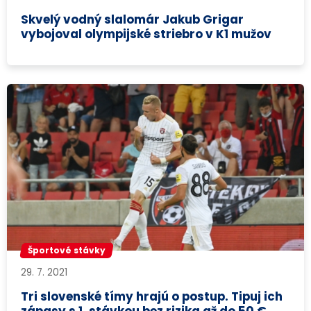
Skvelý vodný slalomár Jakub Grigar
vybojoval olympijské striebro v K1 mužov
Športové stávky
29. 7. 2021
Tri slovenské tímy hrajú o postup. Tipuj ich
zápasy s 1. stávkou bez rizika až do 50 €