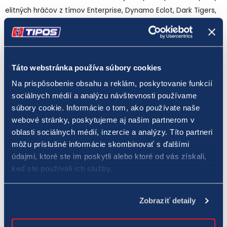
elitných hráčov z tímov Enterprise, Dynamo Eclot, Dark Tigers,
Sampi.Tipsport, Cryptova, Entropiq Prague, eSuba a
NecroRaisers.
Počas celého víkendu budú hráči súperiť nielen o
Táto webstránka používa súbory cookies
majstrovský titul a prizepool 8 500 EUR, ale taktiež aj o
Na prispôsobenie obsahu a reklám, poskytovanie funkcií
postup na V4 Future Sports Festival.
sociálnych médií a analýzu návštevnosti používame
súbory cookie. Informácie o tom, ako používate naše
Do diania turnaja pritom môžu zasiahnuť aj fanúšikovia. K
webové stránky, poskytujeme aj našim partnerom v
oblasti sociálnych médií, inzercie a analýzy. Títo partneri
dispozícii bude hlasovanie MVP by TIPOS pre
môžu príslušné informácie skombinovať s ďalšími
najproduktívnejšieho hráča turnaja. Okrem toho sa môžu diváci
údajmi, ktoré ste im poskytli alebo ktoré od vás získali,
tešiť aj na podrobné analýzy zápasov v rámci TIPOS Analyst
keď ste používali ich služby.
desk.
Zobraziť detaily
Turnaj potrvá 4 dni a vyvrcholí v nedeľu o 19:00 finálovým
zápasom.