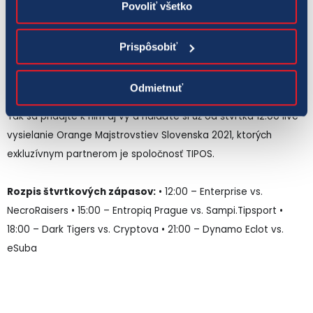
Povoliť všetko
Hráči budú počas celého eventu prítomní priamo v Bratislave,
voľné chvíľky medzi zápasmi môžu stráviť v TIPOS Chillout
Prispôsobiť
zóne v hoteli Vienna House Easy, kde uvidia na obrazovkách aj
výkony svojich súperov.
Odmietnuť
Tak sa pridajte k nim aj vy a nalaďte si už od štvrtka 12:00 live
vysielanie Orange Majstrovstiev Slovenska 2021, ktorých
exkluzívnym partnerom je spoločnosť TIPOS.
Rozpis štvrtkových zápasov:
• 12:00 – Enterprise vs.
NecroRaisers • 15:00 – Entropiq Prague vs. Sampi.Tipsport •
18:00 – Dark Tigers vs. Cryptova • 21:00 – Dynamo Eclot vs.
eSuba