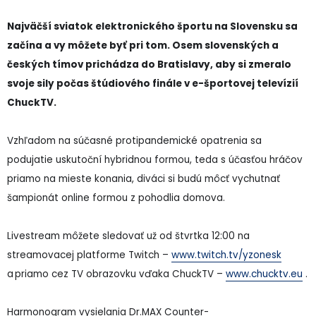
Najväčší sviatok elektronického športu na Slovensku sa
začína a vy môžete byť pri tom. Osem slovenských a
českých tímov prichádza do Bratislavy, aby si zmeralo
svoje sily počas štúdiového finále v e-športovej televízií
ChuckTV.
Vzhľadom na súčasné protipandemické opatrenia sa
podujatie uskutoční hybridnou formou, teda s účasťou hráčov
priamo na mieste konania, diváci si budú môcť vychutnať
šampionát online formou z pohodlia domova.
Livestream môžete sledovať už od štvrtka 12:00 na
streamovacej platforme Twitch –
www.twitch.tv/yzonesk
a priamo cez TV obrazovku vďaka ChuckTV –
www.chucktv.eu
.
Harmonogram vysielania Dr.MAX Counter-