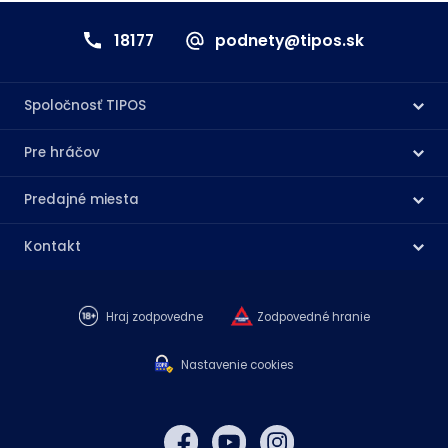
18177
podnety@tipos.sk
Spoločnosť TIPOS
Pre hráčov
Predajné miesta
Kontakt
Hraj zodpovedne
Zodpovedné hranie
Nastavenie cookies