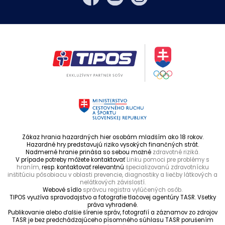
Zákaz hrania hazardných hier osobám mladším ako 18 rokov.
Hazardné hry predstavujú riziko vysokých finančných strát.
Nadmerné hranie prináša so sebou možné
zdravotné riziká.
V prípade potreby môžete kontaktovať
Linku pomoci pre problémy s
hraním,
resp. kontaktovať relevantnú
špecializovanú zdravotnícku
inštitúciu pôsobiacu v oblasti prevencie, diagnostiky a liečby látkových a
nelátkových závislostí.
Webové sídlo
správcu registra vylúčených osôb.
TIPOS využíva spravodajstvo a fotografie tlačovej agentúry TASR. Všetky
práva vyhradené.
Publikovanie alebo ďalšie šírenie správ, fotografií a záznamov zo zdrojov
TASR je bez predchádzajúceho písomného súhlasu TASR porušením