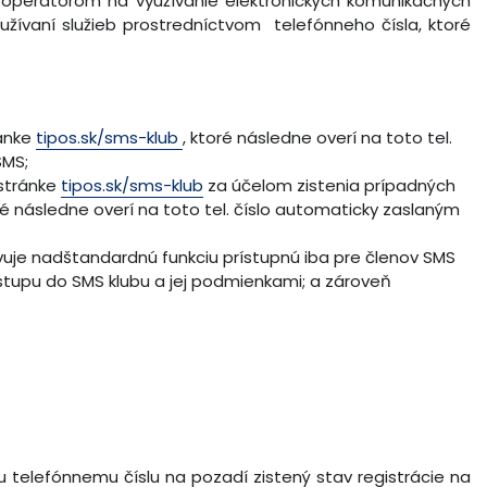
operátorom na využívanie elektronických komunikačných
užívaní služieb prostredníctvom telefónneho čísla, ktoré
ránke
tipos.sk/sms-klub
, ktoré následne overí na toto tel.
SMS;
dstránke
tipos.sk/sms-klub
za účelom zistenia prípadných
ré následne overí na toto tel. číslo automaticky zaslaným
uje nadštandardnú funkciu prístupnú iba pre členov SMS
stupu do SMS klubu a jej podmienkami; a zároveň
 telefónnemu číslu na pozadí zistený stav registrácie na