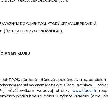
DNÁ LOTÉRIOVÁ SPOLOČNOSŤ, A. S.
 ZÁVÄZNÝM DOKUMENTOM, KTORÝ UPRAVUJE PRAVIDLÁ
 (ĎALEJ AJ LEN AKO “
PRAVIDLÁ
“).
ÍCIA SMS KLUBU
osť TIPOS, národná lotériová spoločnosť, a. s., so sídlom:
bchodnom
registri
vedenom
Mestským
súdom
Bratislava
III,
oddiel:
S“) návštevníkom webovej stránky
www.tipos.sk
resp.
podmienky podľa bodu 2 článku II. týchto Pravidiel (ďalej len