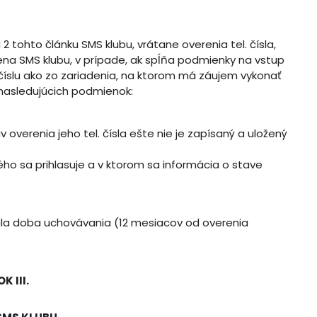
tohto článku SMS klubu, vrátane overenia tel. čísla,
a SMS klubu, v prípade, ak spĺňa podmienky na vstup
číslu ako zo zariadenia, na ktorom má záujem vykonať
 nasledujúcich podmienok:
v overenia jeho tel. čísla ešte nie je zapísaný a uložený
rého sa prihlasuje a v ktorom sa informácia o stave
rovala doba uchovávania (12 mesiacov od overenia
K III.