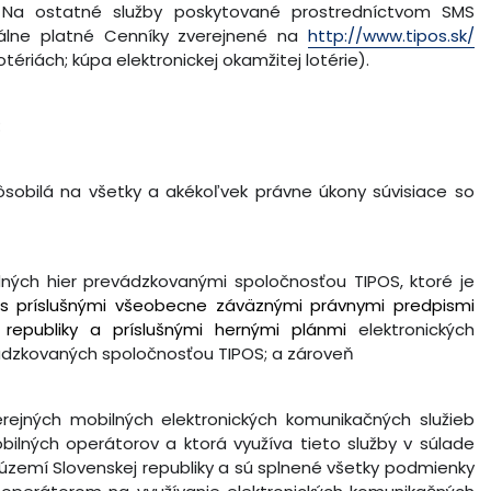
 Na ostatné služby poskytované prostredníctvom SMS
álne platné Cenníky zverejnené na
http://www.tipos.sk/
tériách; kúpa elektronickej okamžitej lotérie).
:
pôsobilá na všetky a akékoľvek právne úkony súvisiace so
ých hier prevádzkovanými spoločnosťou TIPOS, ktoré je
 s príslušnými všeobecne záväznými právnymi predpismi
 republiky a príslušnými hernými plánmi
elektronických
ádzkovaných spoločnosťou TIPOS; a zároveň
ejných mobilných elektronických komunikačných služieb
ilných operátorov a ktorá využíva tieto služby v súlade
území Slovenskej republiky a sú splnené všetky podmienky