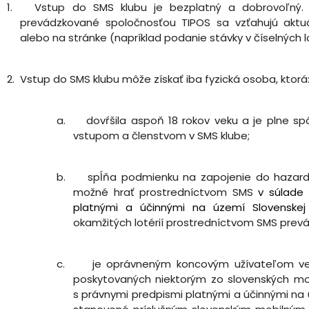
1.
Vstup do SMS klubu je bezplatný a dobrovoľný.
prevádzkované spoločnosťou TIPOS sa vzťahujú aktu
alebo na stránke (napríklad podanie stávky v číselných lo
2.
Vstup do SMS klubu môže získať iba fyzická osoba, ktorá
a.
dovŕšila aspoň 18 rokov veku a je plne s
vstupom a členstvom v SMS klube;
b.
spĺňa podmienku na zapojenie do hazardn
možné hrať prostredníctvom SMS
v súlade
platnými a účinnými na území Slovenskej
okamžitých lotérií prostredníctvom SMS prev
c.
je oprávneným koncovým užívateľom ver
poskytovaných niektorým zo slovenských mob
s právnymi predpismi platnými a účinnými na 