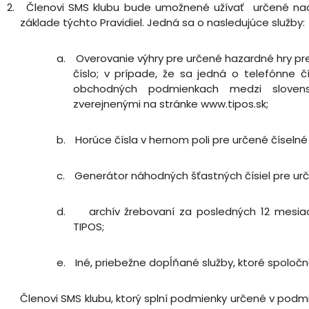
2.
Členovi SMS klubu bude umožnené užívať určené nad
základe týchto Pravidiel. Jedná sa o nasledujúce služby:
a.
Overovanie výhry pre určené hazardné hry p
číslo; v prípade, že sa jedná o telefónne
obchodných podmienkach medzi sloven
zverejnenými na stránke www.tipos.sk;
b.
Horúce čísla v hernom poli pre určené číseln
c.
Generátor náhodných šťastných čísiel pre ur
d.
archív žrebovaní za posledných 12 mesia
TIPOS;
e.
Iné, priebežne dopĺňané služby, ktoré spoločn
Členovi SMS klubu, ktorý splní podmienky určené v pod