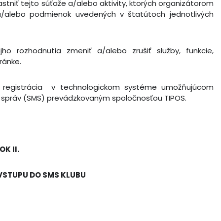
tniť tejto súťaže a/alebo aktivity, ktorých organizátorom
a/alebo podmienok uvedených v štatútoch jednotlivých
ho rozhodnutia zmeniť a/alebo zrušiť služby, funkcie,
ránke.
uje registrácia v technologickom systéme umožňujúcom
h správ (SMS) prevádzkovaným spoločnosťou TIPOS.
K II.
VSTUPU DO SMS KLUBU