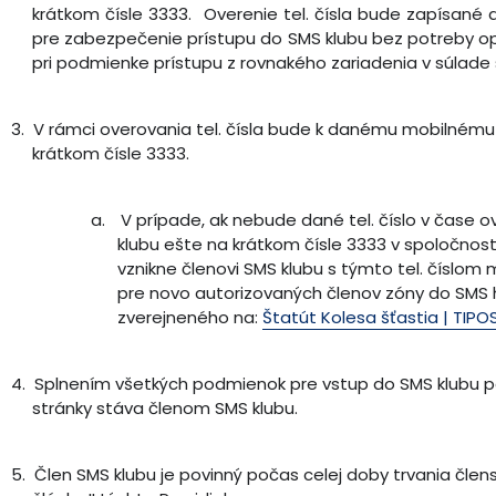
krátkom čísle 3333. Overenie tel. čísla bude zapísané 
pre zabezpečenie prístupu do SMS klubu bez potreby opä
pri podmienke prístupu z rovnakého zariadenia v súlade 
3.
V rámci overovania tel. čísla bude k danému mobilnému 
krátkom čísle 3333.
a.
V prípade, ak nebude dané tel. číslo v čase o
klubu ešte na krátkom čísle 3333 v spoločnosti
vznikne členovi SMS klubu s týmto tel. číslom 
pre novo autorizovaných členov zóny do SMS 
zverejneného na:
Štatút Kolesa šťastia | TIPOS
4.
Splnením všetkých podmienok pre vstup do SMS klubu podľ
stránky stáva členom SMS klubu.
5.
Člen SMS klubu je povinný počas celej doby trvania čle