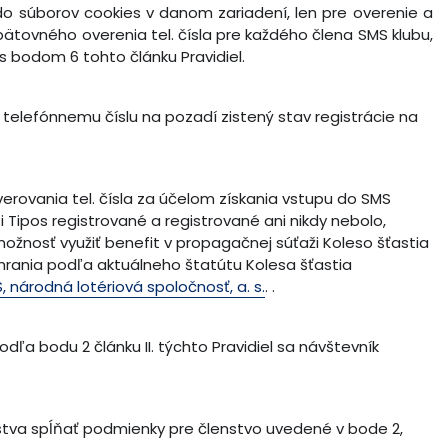
do súborov cookies v danom zariadení, len pre overenie a
tovného overenia tel. čísla pre každého člena SMS klubu,
s bodom 6 tohto článku Pravidiel.
telefónnemu číslu na pozadí zistený stav registrácie na
verovania tel. čísla za účelom získania vstupu do SMS
 Tipos registrované a registrované ani nikdy nebolo,
možnosť využiť benefit v propagačnej súťaži Koleso šťastia
hrania podľa aktuálneho štatútu Kolesa šťastia
, národná lotériová spoločnosť, a. s.
. .
a bodu 2 článku II. týchto Pravidiel sa návštevník
nstva spĺňať podmienky pre členstvo uvedené v bode 2,