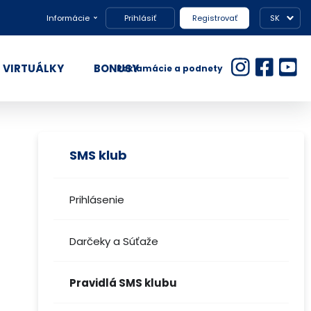
Informácie
Prihlásiť
Registrovať
SK
VIRTUÁLKY
BONUSY
Reklamácie a podnety
SMS klub
Prihlásenie
Darčeky a Súťaže
Pravidlá SMS klubu