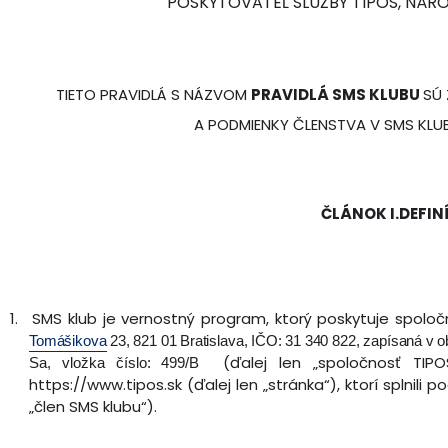
POSKYTOVATEĽ SLUŽBY TIPOS, NÁRO
TIETO PRAVIDLÁ S NÁZVOM
PRAVIDLÁ SMS KLUBU
SÚ
A PODMIENKY ČLENSTVA V SMS KLUBE
ČLÁNOK I.DEFIN
1.
SMS klub je vernostný program, ktorý poskytuje spoločn
Tomášikova
23,
821
01
Bratislava,
IČO:
31
340
822,
zapísaná
v
o
(ďalej len „spoločnosť TIPO
Sa,
vložka
číslo:
499/B
https://www.tipos.sk (ďalej len „stránka“), ktorí splnili 
„člen SMS klubu“).