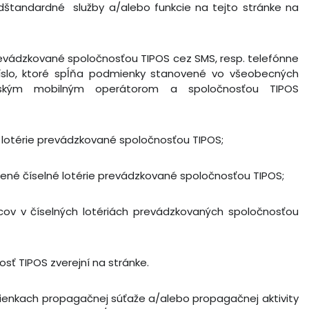
štandardné služby a/alebo funkcie na tejto stránke na
revádzkované spoločnosťou TIPOS cez SMS, resp. telefónne
 číslo, ktoré spĺňa podmienky stanovené vo všeobecných
ským mobilným operátorom a spoločnosťou TIPOS
é lotérie prevádzkované spoločnosťou TIPOS;
čené číselné lotérie prevádzkované spoločnosťou TIPOS;
cov v číselných lotériách prevádzkovaných spoločnosťou
osť TIPOS zverejní na stránke.
mienkach propagačnej súťaže a/alebo propagačnej aktivity