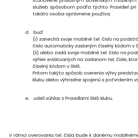
stanovené príslušným slovenským mobilným 
služieb spôsobom podľa týchto Pravidiel pri 
takáto osoba oprávnene používa;
d.
buď
(i) zanechá svoje mobilné tel. číslo na podst
číslo automaticky zaslaným číselný kódom v 
(ii) alebo zadá svoje mobilné tel. číslo na po
výhier evidovaných na zadanom tel. čísle, kto
číselný kódom v SMS.
Pritom takýto spôsob overenia výhry predstav
klubu alebo výhradne spojenú s potvrdením v
e.
udelí súhlas s Pravidlami SMS klubu.
V rámci overovania tel. čísla bude k danému mobilnému