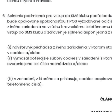
článku II týchto Pravidiel.
6.
Splnenie podmienok pre vstup do SMS klubu podľa bodu 2 
bude opakovane spoločnosťou TIPOS vyžadované od člen
z iného zariadenia vo vzťahu k rovnakému telefónnemu 
vstup do SMS klubu a zároveň je splnená aspoň jedna z
(i) návštevník prichádza z iného zariadenia, v ktorom sta
v cookies a/alebo
(ii) vymazal doterajšie súbory cookies v zariadení, z kto
overenia jeho tel. čísla nachádzala a/alebo
(iii) v zariadení, z ktorého sa prihlasuje, cookies exspi
telefónneho čísla).
ČLÁNO