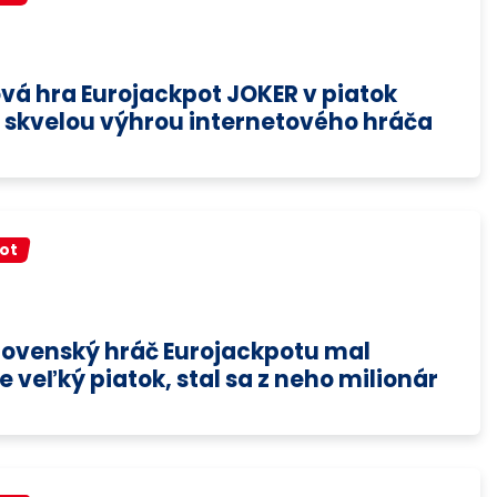
vá hra Eurojackpot JOKER v piatok
a skvelou výhrou internetového hráča
ot
lovenský hráč Eurojackpotu mal
 veľký piatok, stal sa z neho milionár