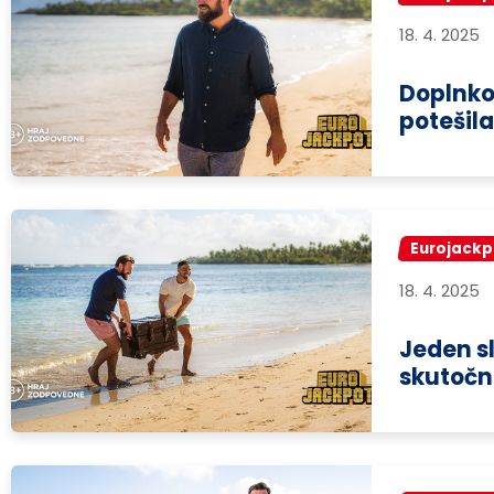
18. 4. 2025
Doplnko
potešil
Eurojackp
18. 4. 2025
Jeden s
skutočne