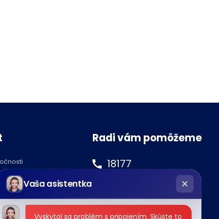
t
Radi vám pomôžeme
18177
ločnosti
hatbot
podnety@tipos.sk
Vaša asistentka
íše
Vyskytol sa problém s pripojením. Skúste to