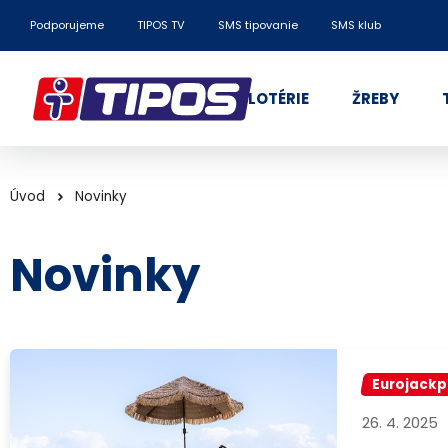
Podporujeme
TIPOS TV
SMS tipovanie
SMS klub
LOTÉRIE
ŽREBY
Úvod
Novinky
Novinky
Eurojackp
26. 4. 2025