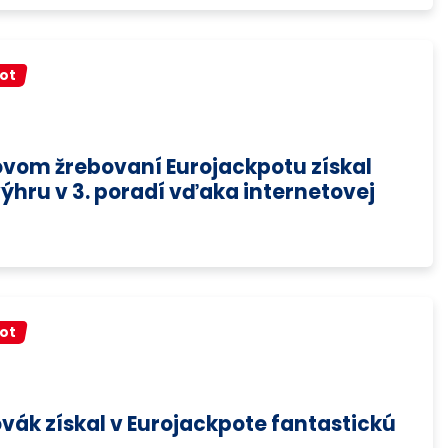
ot
ovom žrebovaní Eurojackpotu získal
výhru v 3. poradí vďaka internetovej
ot
ovák získal v Eurojackpote fantastickú