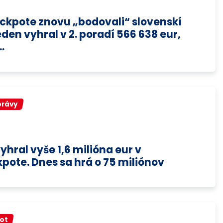
ackpote znovu „bodovali“ slovenskí
eden vyhral v 2. poradí 566 638 eur,
..
právy
yhral vyše 1,6 milióna eur v
pote. Dnes sa hrá o 75 miliónov
ot