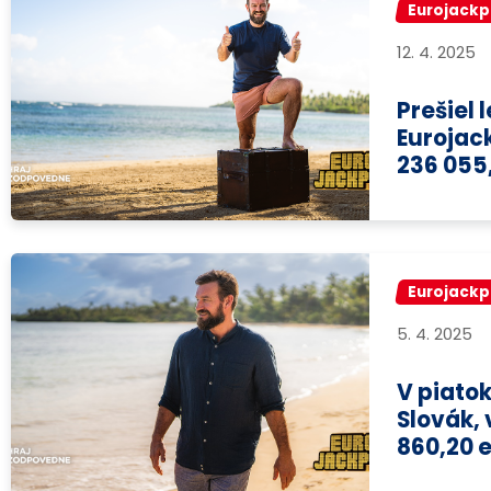
Eurojackp
12. 4. 2025
Prešiel 
Eurojack
236 055,
Eurojackp
5. 4. 2025
V piato
Slovák, 
860,20 