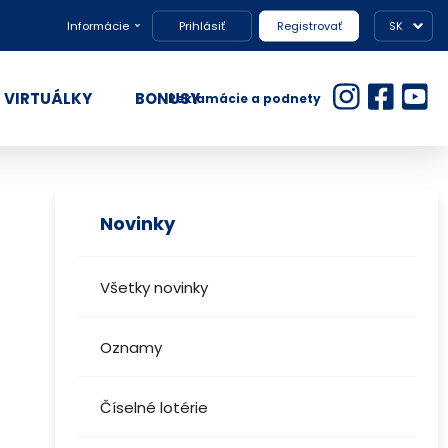
Informácie
Prihlásiť
Registrovať
SK
VIRTUÁLKY
BONUSY
Reklamácie a podnety
Novinky
Všetky novinky
Oznamy
Číselné lotérie