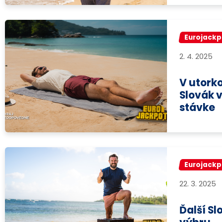
Eurojackp
2. 4. 2025
V utork
Slovák 
stávke
Eurojackp
22. 3. 2025
Ďalší Sl