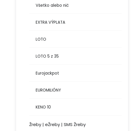
Všetko alebo nič
EXTRA VÝPLATA
LOTO
LOTO 5 z 35
Eurojackpot
EUROMILIÓNY
KENO 10
Žreby | eŽreby | SMS Žreby