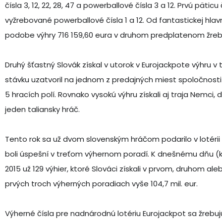
čísla 3, 12, 22, 28, 47 a powerballové čísla 3 a 12. Prvú päticu
vyžrebované powerballové čísla 1 a 12. Od fantastickej hlavn
podobe výhry 716 159,60 eura v druhom predplatenom žreb
Druhý šťastný Slovák získal v utorok v Eurojackpote výhru v
stávku uzatvoril na jednom z predajných miest spoločnosti TI
5 hracích polí. Rovnako vysokú výhru získali aj traja Nemci, d
jeden taliansky hráč.
Tento rok sa už dvom slovenským hráčom podarilo v lotérii 
boli úspešní v treťom výhernom poradí. K dnešnému dňu (k 
2015 už 129 výhier, ktoré Slováci získali v prvom, druhom al
prvých troch výherných poradiach vyše 104,7 mil. eur.
Výherné čísla pre nadnárodnú lotériu Eurojackpot sa žrebujú