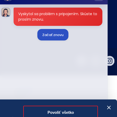
Vyskytol sa problém s pripojením. Skúste to
prosím znovu.
Začať znovu
ografie tlačovej agentúry TASR. Všetky práva vyhradené.
správ, fotografií a záznamov zo zdrojov TASR je bez
Povoliť všetko
lasu TASR porušením autorského zákona.