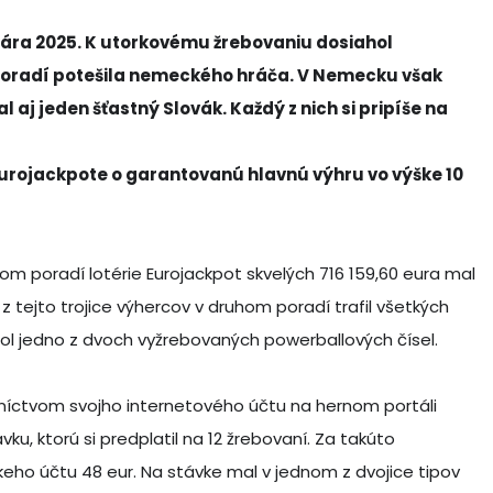
nuára 2025. K utorkovému žrebovaniu dosiahol
 poradí potešila nemeckého hráča. V Nemecku však
l aj jeden šťastný Slovák. Každý z nich si pripíše na
v Eurojackpote o garantovanú hlavnú výhru vo výške 10
uhom poradí lotérie Eurojackpot skvelých 716 159,60 eura mal
z tejto trojice výhercov v druhom poradí trafil všetkých
ol jedno z dvoch vyžrebovaných powerballových čísel.
níctvom svojho internetového účtu na hernom portáli
u, ktorú si predplatil na 12 žrebovaní. Za takúto
keho účtu 48 eur. Na stávke mal v jednom z dvojice tipov