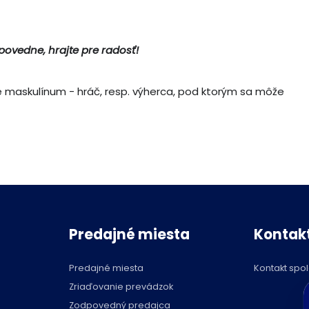
dpovedne, hrajte pre radosť!
é maskulínum - hráč, resp. výherca, pod ktorým sa môže
Predajné miesta
Kontak
Predajné miesta
Kontakt spo
C
Zriaďovanie prevádzok
p
Zodpovedný predajca