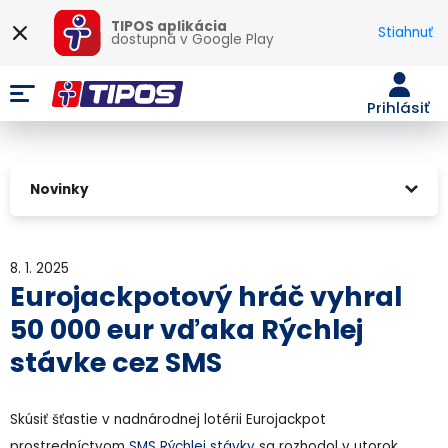
TIPOS aplikácia
Stiahnuť
dostupná v
Google Play
Prihlásiť
Novinky
8. 1. 2025
Eurojackpotový hráč vyhral
50 000 eur vďaka Rýchlej
stávke cez SMS
Skúsiť šťastie v nadnárodnej lotérii Eurojackpot
prostredníctvom
SMS Rýchlej stávky
sa rozhodol v utorok