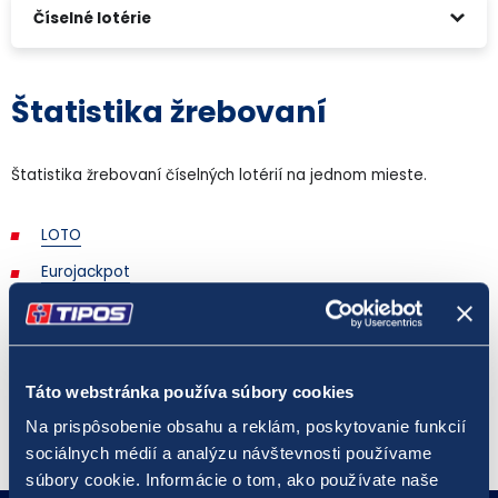
Číselné lotérie
Štatistika žrebovaní
Štatistika žrebovaní číselných lotérií na jednom mieste.
LOTO
Eurojackpot
EUROMILIÓNY
LOTO 5 z 35
KENO 10
Táto webstránka používa súbory cookies
Na prispôsobenie obsahu a reklám, poskytovanie funkcií
sociálnych médií a analýzu návštevnosti používame
súbory cookie. Informácie o tom, ako používate naše