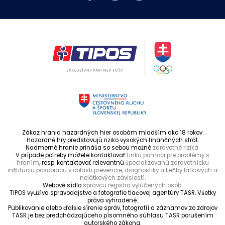
Zákaz hrania hazardných hier osobám mladším ako 18 rokov.
Hazardné hry predstavujú riziko vysokých finančných strát.
Nadmerné hranie prináša so sebou možné
zdravotné riziká.
V prípade potreby môžete kontaktovať
Linku pomoci pre problémy s
hraním,
resp. kontaktovať relevantnú
špecializovanú zdravotnícku
inštitúciu pôsobiacu v oblasti prevencie, diagnostiky a liečby látkových a
nelátkových závislostí.
Webové sídlo
správcu registra vylúčených osôb.
TIPOS využíva spravodajstvo a fotografie tlačovej agentúry TASR. Všetky
práva vyhradené.
Publikovanie alebo ďalšie šírenie správ, fotografií a záznamov zo zdrojov
TASR je bez predchádzajúceho písomného súhlasu TASR porušením
autorského zákona.