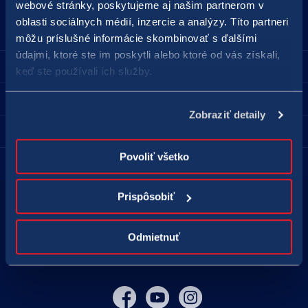
webové stránky, poskytujeme aj našim partnerom v
18177
podnety@tipos.sk
oblasti sociálnych médií, inzercie a analýzy. Títo partneri
môžu príslušné informácie skombinovať s ďalšími
údajmi, ktoré ste im poskytli alebo ktoré od vás získali,
Spoločnosť TIPOS
keď ste používali ich služby.
Pre hráčov
Zobraziť detaily
Predajné miesta
Povoliť všetko
Kontakt
Prispôsobiť
Hraj zodpovedne
Zodpovedné hranie
Odmietnuť
Nastavenie cookies