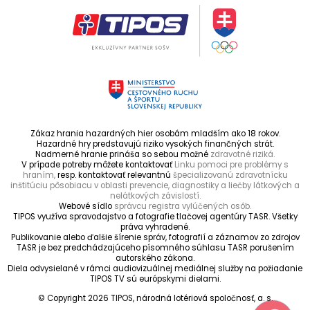
Zákaz hrania hazardných hier osobám mladším ako 18 rokov.
Hazardné hry predstavujú riziko vysokých finančných strát.
Nadmerné hranie prináša so sebou možné
zdravotné riziká.
V prípade potreby môžete kontaktovať
Linku pomoci pre problémy s
hraním,
resp. kontaktovať relevantnú
špecializovanú zdravotnícku
inštitúciu pôsobiacu v oblasti prevencie, diagnostiky a liečby látkových a
nelátkových závislostí.
Webové sídlo
správcu registra vylúčených osôb.
TIPOS využíva spravodajstvo a fotografie tlačovej agentúry TASR. Všetky
práva vyhradené.
Publikovanie alebo ďalšie šírenie správ, fotografií a záznamov zo zdrojov
TASR je bez predchádzajúceho písomného súhlasu TASR porušením
autorského zákona.
Diela odvysielané v rámci audiovizuálnej mediálnej služby na požiadanie
TIPOS TV sú európskymi dielami.
© Copyright 2026 TIPOS, národná lotériová spoločnosť, a. s.