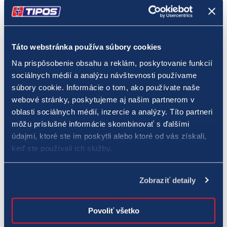
EUROMILIÓNY
(CSV, 408 kB)
EUROMILIÓNY JOKER
(CSV, 136 kB)
Táto webstránka používa súbory cookies
EUROJACKPOT
(CSV, 189 kB)
Na prispôsobenie obsahu a reklám, poskytovanie funkcií
EUROJACKPOT JOKER
(CSV, 68 kB)
sociálnych médií a analýzu návštevnosti používame
súbory cookie. Informácie o tom, ako používate naše
EXTRA VÝPLATA
(CSV, 23 kB)
webové stránky, poskytujeme aj našim partnerom v
oblasti sociálnych médií, inzercie a analýzy. Títo partneri
Všetko alebo nič
(CSV, 53 kB)
môžu príslušné informácie skombinovať s ďalšími
údajmi, ktoré ste im poskytli alebo ktoré od vás získali,
Posledná aktualizácia dát:
6.8.2026
keď ste používali ich služby.
Historické číselné lotérie
Zobraziť detaily
Povoliť všetko
Športka 1. ťah (výsledky od 28. 4. 1957 do
(CSV, 301 kB)
30.9.2002)