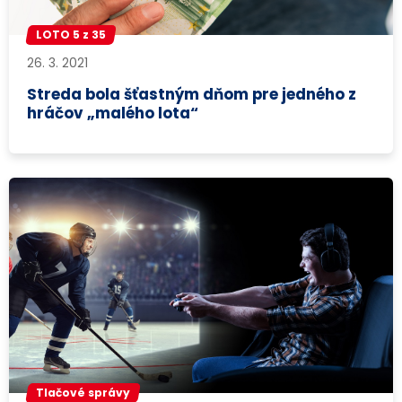
LOTO 5 z 35
26. 3. 2021
Streda bola šťastným dňom pre jedného z
hráčov „malého lota“
Tlačové správy