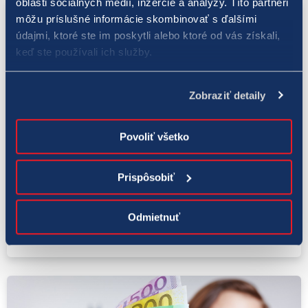
oblasti sociálnych médií, inzercie a analýzy. Títo partneri
môžu príslušné informácie skombinovať s ďalšími
údajmi, ktoré ste im poskytli alebo ktoré od vás získali,
keď ste používali ich služby.
Zobraziť detaily
Povoliť všetko
KENO 10
Prispôsobiť
24. 3. 2021
V hre KENO 10 vyhral jeden z hráčov 600
Odmietnuť
000 eur