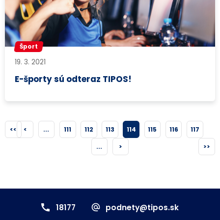
Šport
19. 3. 2021
E-športy sú odteraz TIPOS!
<<
<
...
111
112
113
114
115
116
117
...
>
>>
18177
podnety@tipos.sk