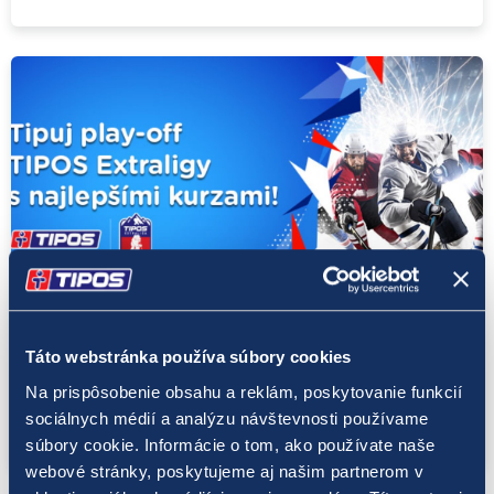
Športové stávky
24. 3. 2021
Táto webstránka používa súbory cookies
Začína sa play-off TIPOS extraligy. Uži si ho
Na prispôsobenie obsahu a reklám, poskytovanie funkcií
s najlepšími kurzami a skvelými bonusmi!
sociálnych médií a analýzu návštevnosti používame
súbory cookie. Informácie o tom, ako používate naše
webové stránky, poskytujeme aj našim partnerom v