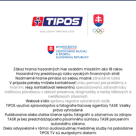
Zákaz hrania hazardných hier osobám mladším ako 18 rokov.
Hazardné hry predstavujú riziko vysokých finančných strát.
Nadmerné hranie prináša so sebou možné
zdravotné riziká.
V prípade potreby môžete kontaktovať
Linku pomoci pre problémy s
hraním,
resp. kontaktovať relevantnú
špecializovanú zdravotnícku
inštitúciu pôsobiacu v oblasti prevencie, diagnostiky a liečby látkových a
nelátkových závislostí.
Webové sídlo
správcu registra vylúčených osôb.
TIPOS využíva spravodajstvo a fotografie tlačovej agentúry TASR. Všetky
práva vyhradené.
Publikovanie alebo ďalšie šírenie správ, fotografií a záznamov zo zdrojov
TASR je bez predchádzajúceho písomného súhlasu TASR porušením
autorského zákona.
Diela odvysielané v rámci audiovizuálnej mediálnej služby na požiadanie
TIPOS TV sú európskymi dielami.