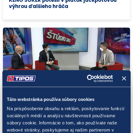
výhrou ďalšieho hráča
Šport
Táto webstránka používa súbory cookies
25. 6. 2021
Na prispôsobenie obsahu a reklám, poskytovanie funkcií
sociálnych médií a analýzu návštevnosti používame
E-športy sú stále populárnejšie
súbory cookie. Informácie o tom, ako používate naše
webové stránky, poskytujeme aj našim partnerom v