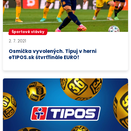
Športové stávky
2. 7. 2021
Osmička vyvolených. Tipuj v herni
eTIPOS.sk štvrťfinále EURO!