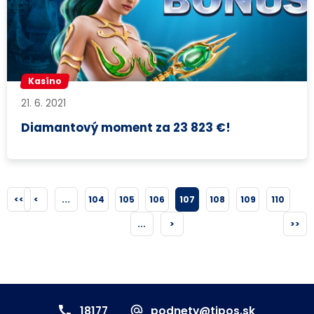
Kasíno
21. 6. 2021
Diamantový moment za 23 823 €!
<<
<
...
104
105
106
107
108
109
110
...
>
>>
18177
podnety@tipos.sk