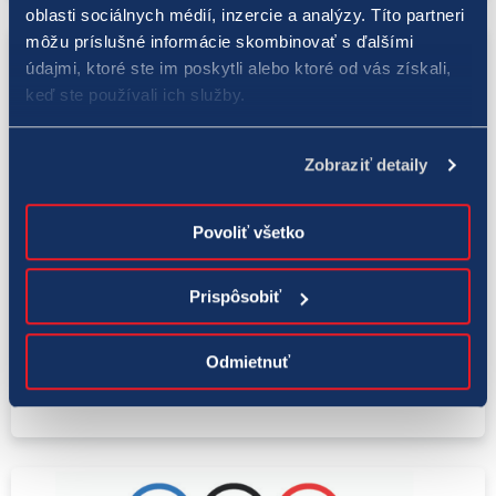
oblasti sociálnych médií, inzercie a analýzy. Títo partneri
môžu príslušné informácie skombinovať s ďalšími
údajmi, ktoré ste im poskytli alebo ktoré od vás získali,
keď ste používali ich služby.
Zobraziť detaily
Povoliť všetko
Tokio 2020
Prispôsobiť
24. 6. 2021
Ukáž sa a získaj grant! Na mladých
Odmietnuť
športovcov čaká 34 000 eur