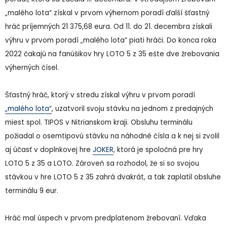
„malého lota“ získal v prvom výhernom poradí ďalší šťastný
hráč príjemných 21 375,68 eura. Od 11. do 21. decembra získali
výhru v prvom poradí „malého lota“ piati hráči. Do konca roka
2022 čakajú na fanúšikov hry LOTO 5 z 35 ešte dve žrebovania
výherných čísel.
Šťastný hráč, ktorý v stredu získal výhru v prvom poradí
„malého lota“
, uzatvoril svoju stávku na jednom z predajných
miest spol. TIPOS v Nitrianskom kraji. Obsluhu terminálu
požiadal o osemtipovú stávku na náhodné čísla a k nej si zvolil
aj účasť v doplnkovej hre
JOKER
, ktorá je spoločná pre hry
LOTO 5 z 35 a LOTO. Zároveň sa rozhodol, že si so svojou
stávkou v hre LOTO 5 z 35 zahrá dvakrát, a tak zaplatil obsluhe
terminálu 9 eur.
Hráč mal úspech v prvom predplatenom žrebovaní. Vďaka