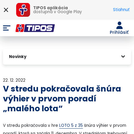
TIPOS aplikácia
Stiahnuť
dostupná v
Google Play
Prihlásiť
Novinky
22. 12. 2022
V stredu pokračovala šnúra
výhier v prvom poradí
„malého lota“
V stredu pokračovala v hre
LOTO 5 z 35
šnúra výhier v prvom
poradí, ktorá sa začala 11. decembra. V stredajšom žrebovaní