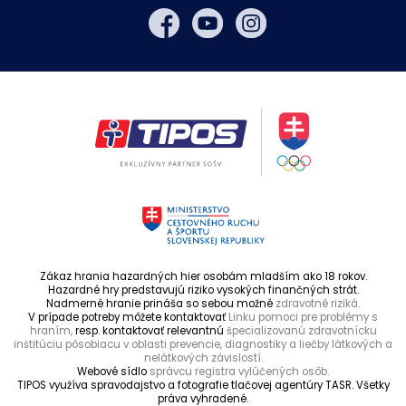
Zákaz hrania hazardných hier osobám mladším ako 18 rokov.
Hazardné hry predstavujú riziko vysokých finančných strát.
Nadmerné hranie prináša so sebou možné
zdravotné riziká.
V prípade potreby môžete kontaktovať
Linku pomoci pre problémy s
hraním,
resp. kontaktovať relevantnú
špecializovanú zdravotnícku
inštitúciu pôsobiacu v oblasti prevencie, diagnostiky a liečby látkových a
nelátkových závislostí.
Webové sídlo
správcu registra vylúčených osôb.
TIPOS využíva spravodajstvo a fotografie tlačovej agentúry TASR. Všetky
práva vyhradené.