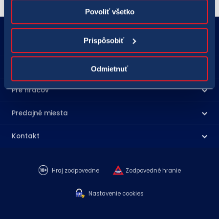
Povoliť všetko
18177
podnety@tipos.sk
Prispôsobiť
Spoločnosť TIPOS
Odmietnuť
Pre hráčov
Predajné miesta
Kontakt
Hraj zodpovedne
Zodpovedné hranie
Nastavenie cookies