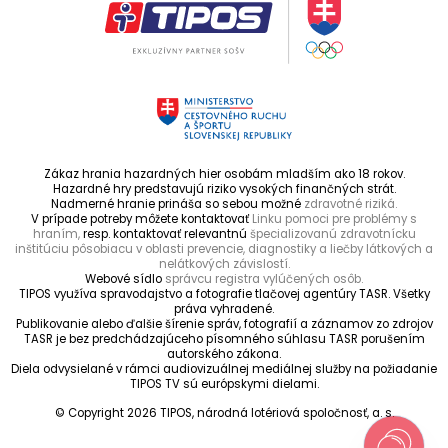
Zákaz hrania hazardných hier osobám mladším ako 18 rokov.
Hazardné hry predstavujú riziko vysokých finančných strát.
Nadmerné hranie prináša so sebou možné
zdravotné riziká.
V prípade potreby môžete kontaktovať
Linku pomoci pre problémy s
hraním,
resp. kontaktovať relevantnú
špecializovanú zdravotnícku
inštitúciu pôsobiacu v oblasti prevencie, diagnostiky a liečby látkových a
nelátkových závislostí.
Webové sídlo
správcu registra vylúčených osôb.
TIPOS využíva spravodajstvo a fotografie tlačovej agentúry TASR. Všetky
práva vyhradené.
Publikovanie alebo ďalšie šírenie správ, fotografií a záznamov zo zdrojov
TASR je bez predchádzajúceho písomného súhlasu TASR porušením
autorského zákona.
Diela odvysielané v rámci audiovizuálnej mediálnej služby na požiadanie
TIPOS TV sú európskymi dielami.
© Copyright 2026 TIPOS, národná lotériová spoločnosť, a. s.