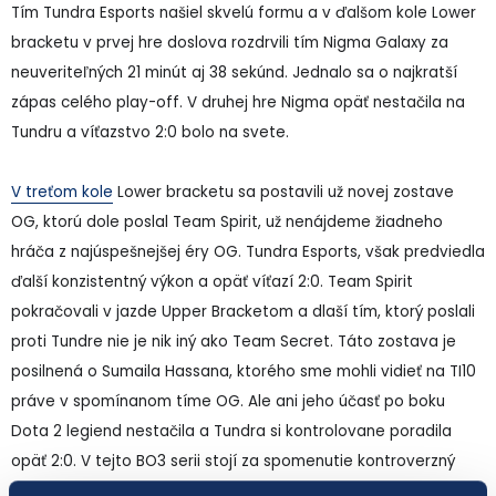
Tím Tundra Esports našiel skvelú formu a v ďalšom kole Lower
bracketu v prvej hre doslova rozdrvili tím Nigma Galaxy za
neuveriteľných 21 minút aj 38 sekúnd. Jednalo sa o najkratší
zápas celého play-off. V druhej hre Nigma opäť nestačila na
Tundru a víťazstvo 2:0 bolo na svete.
V treťom kole
Lower bracketu sa postavili už novej zostave
OG, ktorú dole poslal Team Spirit, už nenájdeme žiadneho
hráča z najúspešnejšej éry OG. Tundra Esports, však predviedla
ďalší konzistentný výkon a opäť víťazí 2:0. Team Spirit
pokračovali v jazde Upper Bracketom a dlaší tím, ktorý poslali
proti Tundre nie je nik iný ako Team Secret. Táto zostava je
posilnená o Sumaila Hassana, ktorého sme mohli vidieť na TI10
práve v spomínanom tíme OG. Ale ani jeho účasť po boku
Dota 2 legiend nestačila a Tundra si kontrolovane poradila
opäť 2:0. V tejto BO3 serii stojí za spomenutie kontroverzný
picku zo strany Secretov, predovšetkým na safelinke.