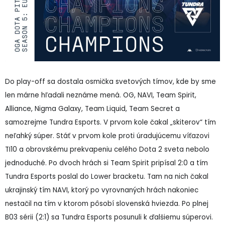
Do play-off sa dostala osmička svetových tímov, kde by sme
len márne hľadali neznáme mená. OG, NAVI, Team Spirit,
Alliance, Nigma Galaxy, Team Liquid, Team Secret a
samozrejme Tundra Esports. V prvom kole čakal „skiterov“ tím
neľahký súper. Stáť v prvom kole proti úradujúcemu víťazovi
TI10 a obrovskému prekvapeniu celého Dota 2 sveta nebolo
jednoduché. Po dvoch hrách si Team Spirit pripísal 2:0 a tím
Tundra Esports poslal do Lower bracketu. Tam na nich čakal
ukrajinský tím NAVI, ktorý po vyrovnaných hrách nakoniec
nestačil na tím v ktorom pôsobí slovenská hviezda. Po plnej
B03 sérii (2:1) sa Tundra Esports posunuli k ďalšiemu súperovi.