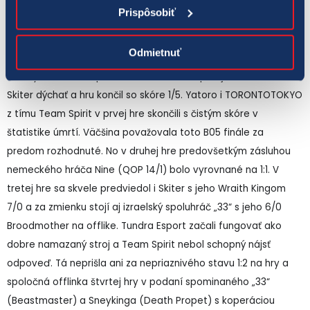
Prispôsobiť
Tundra Esports predviedli zbesilú jazdu celým Lower Bracketom
Odmietnuť
a na konci čakal tím, ktorý ich do celej tejto šlamastiky dostal.
Kto iný ako Team Spirit víťaz TI10. Hneď v prvej hre nedostal
Skiter dýchať a hru končil so skóre 1/5. Yatoro i TORONTOTOKYO
z tímu Team Spirit v prvej hre skončili s čistým skóre v
štatistike úmrtí. Väčšina považovala toto B05 finále za
predom rozhodnuté. No v druhej hre predovšetkým zásluhou
nemeckého hráča Nine (QOP 14/1) bolo vyrovnané na 1:1. V
tretej hre sa skvele predviedol i Skiter s jeho Wraith Kingom
7/0 a za zmienku stojí aj izraelský spoluhráč „33“ s jeho 6/0
Broodmother na offlike. Tundra Esport začali fungovať ako
dobre namazaný stroj a Team Spirit nebol schopný nájsť
odpoveď. Tá neprišla ani za nepriaznivého stavu 1:2 na hry a
spoločná offlinka štvrtej hry v podaní spominaného „33“
(Beastmaster) a Sneykinga (Death Propet) s koperáciou