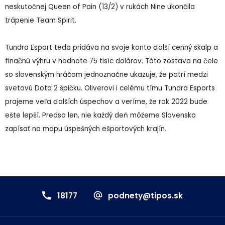
neskutočnej Queen of Pain (13/2) v rukách Nine ukončila
trápenie Team Spirit.
Tundra Esport teda pridáva na svoje konto ďalší cenný skalp a
finačnú výhru v hodnote 75 tisíc dolárov. Táto zostava na čele
so slovenským hráčom jednoznačne ukazuje, že patrí medzi
svetovú Dota 2 špičku. Oliverovi i celému tímu Tundra Esports
prajeme veľa ďalších úspechov a veríme, že rok 2022 bude
ešte lepší. Predsa len, nie každý deň môžeme Slovensko
zapísať na mapu úspešných ešportových krajín.
18177
podnety@tipos.sk