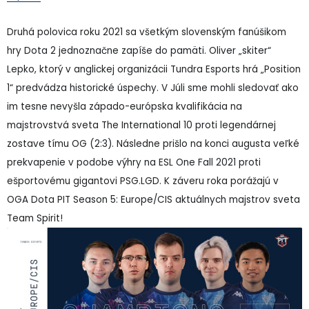
Druhá polovica roku 2021 sa všetkým slovenským fanúšikom
hry Dota 2 jednoznačne zapíše do pamäti. Oliver „skiter“
Lepko, ktorý v anglickej organizácii Tundra Esports hrá „Position
1“ predvádza historické úspechy. V Júli sme mohli sledovať ako
im tesne nevyšla západo-európska kvalifikácia na
majstrovstvá sveta The International 10 proti legendárnej
zostave tímu OG (2:3). Následne prišlo na konci augusta veľké
prekvapenie v podobe výhry na ESL One Fall 2021 proti
ešportovému gigantovi PSG.LGD. K záveru roka porážajú v
OGA Dota PIT Season 5: Europe/CIS aktuálnych majstrov sveta
Team Spirit!