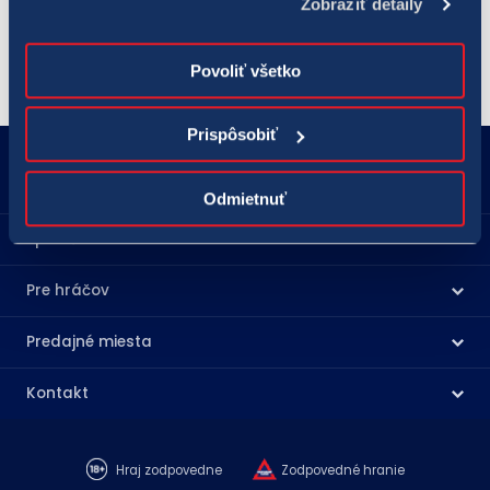
Zobraziť detaily
nedeľu.
Povoliť všetko
Prispôsobiť
18177
podnety@tipos.sk
Odmietnuť
Spoločnosť TIPOS
Pre hráčov
Predajné miesta
Kontakt
Hraj zodpovedne
Zodpovedné hranie