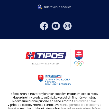
Nastavenie cookies
Zákaz hrania hazardných hier osobám mladším ako 18 rokov.
Hazardné hry predstavujú riziko vysokých finančných strát.
Nadmerné hranie prináša so sebou možné
zdravotné riziká.
V prípade potreby môžete kontaktovať
Linku pomoci pre problémy s
hraním,
resp. kontaktovať relevantnú
špecializovanú zdravotnícku