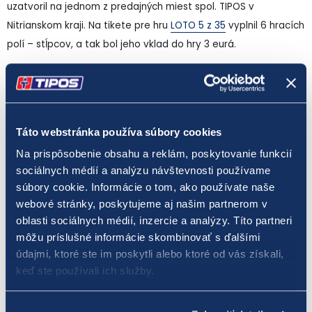
uzatvoril na jednom z predajných miest spol. TIPOS v
Nitrianskom kraji. Na tikete pre hru
LOTO 5 z 35
vyplnil 6 hracích
polí – stĺpcov, a tak bol jeho vklad do hry 3 eurá.
Na inom predajnom mieste v Nitrianskom kraji skúsil šťastie v
„malom lote“
aj tretí hráč. Tento šťastlivec vyplnil na tikete 6
stĺpcov a rozhodol sa, že so svojimi číslami – tipmi si zahrá
Táto webstránka používa súbory cookies
dvakrát. Touto stávkou vložil do hry LOTO 5 z 35 6 eur. Šťastie
Na prispôsobenie obsahu a reklám, poskytovanie funkcií
v podobe výhry v prvom poradí vo výške 34 077,60 eura mal
sociálnych médií a analýzu návštevnosti používame
tento hráč v prvom predplatenom žrebovaní.
súbory cookie. Informácie o tom, ako používate naše
webové stránky, poskytujeme aj našim partnerom v
Hra
LOTO 5 z 35
patrí medzi číselné lotérie s malým základným
oblasti sociálnych médií, inzercie a analýzy. Títo partneri
vkladom na jednu stávku. Hodnota jedného tipu je len 0,50
môžu príslušné informácie skombinovať s ďalšími
eura. Zároveň ide o číselnú lotériu s najvyššou šancou na
údajmi, ktoré ste im poskytli alebo ktoré od vás získali,
získanie hlavnej výhry. Pravdepodobnosť výhry v prvom poradí
keď ste používali ich služby.
v hre LOTO 5 z 35 je približne 1 : 324 000. Päť výherných čísel
pre „malé loto“ sa žrebuje dvakrát za týždeň – v stredu a v