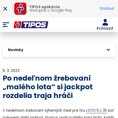
TIPOS aplikácia
Stiahnuť
dostupná v
Google Play
Prihlásiť
Novinky
6. 3. 2023
Po nedeľnom žrebovaní
„malého lota“ si jackpot
rozdelia traja hráči
V nedeľnom žrebovaní výherných čísel pre hru
LOTO 5 z 35
bol
pokorený ďalší jackpot, ktorý si opäť rozdelia traja hráči. Každý