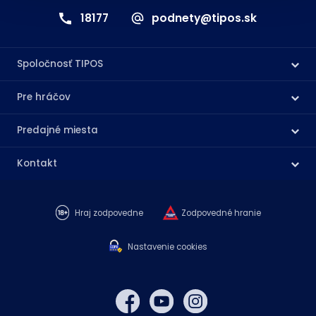
18177
podnety@tipos.sk
Spoločnosť TIPOS
Pre hráčov
Predajné miesta
Kontakt
Hraj zodpovedne
Zodpovedné hranie
Nastavenie cookies