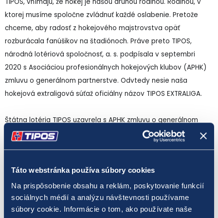
TIPOS, vnímajú, že hokej je našou druhou rodinou. Rodinou, v
ktorej musíme spoločne zvládnuť každé oslabenie. Pretože
chceme, aby radosť z hokejového majstrovstva opäť
rozburácala fanúšikov na štadiónoch. Práve preto TIPOS,
národná lotériová spoločnosť, a. s. podpísala v septembri
2020 s Asociáciou profesionálnych hokejových klubov (APHK)
zmluvu o generálnom partnerstve. Odvtedy nesie naša
hokejová extraligová súťaž oficiálny názov TIPOS EXTRALIGA.
Štátna lotéria TIPOS uzavrela s APHK zmluvu o generálnom
partnerstve na obdobie 3 rokov, pričom po tomto období má
TIPOS právo na predĺženie kontraktu o ďalšie 2 roky. TIPOS tak
bude v danom formáte a pod týmto názvom partnerom
Táto webstránka používa súbory cookies
slovenského hokeja nadchádzajúcich 5 rokov. Vďaka
partnerstvu sa zmenil branding na dresoch, helmách hráčov a
Na prispôsobenie obsahu a reklám, poskytovanie funkcií
sociálnych médií a analýzu návštevnosti používame
na hracích plochách štadiónov.
súbory cookie. Informácie o tom, ako používate naše