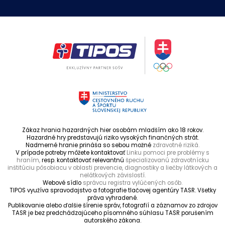
Zákaz hrania hazardných hier osobám mladším ako 18 rokov.
Hazardné hry predstavujú riziko vysokých finančných strát.
Nadmerné hranie prináša so sebou možné
zdravotné riziká.
V prípade potreby môžete kontaktovať
Linku pomoci pre problémy s
hraním,
resp. kontaktovať relevantnú
špecializovanú zdravotnícku
inštitúciu pôsobiacu v oblasti prevencie, diagnostiky a liečby látkových a
nelátkových závislostí.
Webové sídlo
správcu registra vylúčených osôb.
TIPOS využíva spravodajstvo a fotografie tlačovej agentúry TASR. Všetky
práva vyhradené.
Publikovanie alebo ďalšie šírenie správ, fotografií a záznamov zo zdrojov
TASR je bez predchádzajúceho písomného súhlasu TASR porušením
autorského zákona.