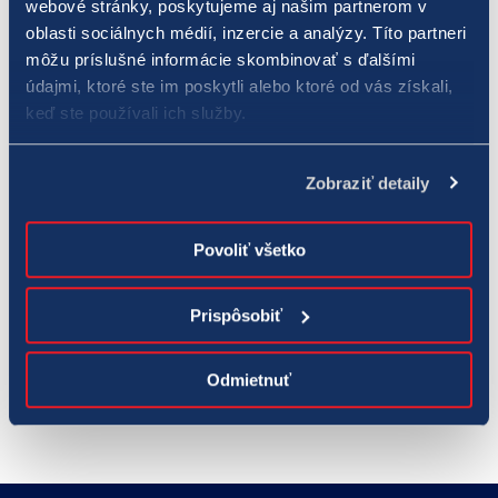
webové stránky, poskytujeme aj našim partnerom v
Spoločnosť TIPOS je hrdým generálnym partnerom TIPOS
oblasti sociálnych médií, inzercie a analýzy. Títo partneri
Extraligy a chce, aby sme opäť prežívali naše spoločné
môžu príslušné informácie skombinovať s ďalšími
víťazstvá!
údajmi, ktoré ste im poskytli alebo ktoré od vás získali,
keď ste používali ich služby.
Všetkým hráčom a fanúšikom TIPOS Extraligy praje spoločnosť
TIPOS veľa úspechov a skvelých športových výsledkov.
Zobraziť detaily
Galéria
Povoliť všetko
Prispôsobiť
Odmietnuť