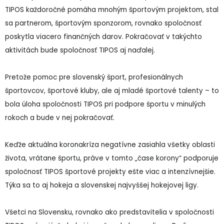
TIPOS každoročné pomáha mnohým športovým projektom, stal
sa partnerom, športovým sponzorom, rovnako spoločnosť
poskytla viacero finančných darov. Pokračovať v takýchto
aktivitách bude spoločnosť TIPOS aj naďalej.
Pretože pomoc pre slovenský šport, profesionálnych
športovcov, športové kluby, ale aj mladé športové talenty – to
bola úloha spoločnosti TIPOS pri podpore športu v minulých
rokoch a bude v nej pokračovať.
Keďže aktuálna koronakríza negatívne zasiahla všetky oblasti
života, vrátane športu, práve v tomto „čase korony“ podporuje
spoločnosť TIPOS športové projekty ešte viac a intenzívnejšie.
Týka sa to aj hokeja a slovenskej najvyššej hokejovej ligy.
Všetci na Slovensku, rovnako ako predstavitelia v spoločnosti