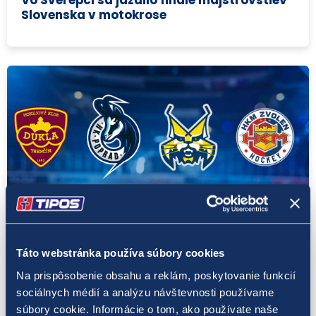
Slovenska v motokrose
Tlačové správy
Táto webstránka používa súbory cookies
4. 9. 2025
Na prispôsobenie obsahu a reklám, poskytovanie funkcií
TIPOS bude vo vrcholovom slovenskom
sociálnych médií a analýzu návštevnosti používame
hokeji prítomný aj v ďalšej sezóne
súbory cookie. Informácie o tom, ako používate naše