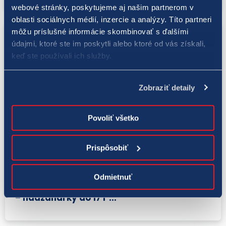
webové stránky, poskytujeme aj našim partnerom v
oblasti sociálnych médií, inzercie a analýzy. Títo partneri
môžu príslušné informácie skombinovať s ďalšími
údajmi, ktoré ste im poskytli alebo ktoré od vás získali,
keď ste používali ich služby.
Zobraziť detaily
Povoliť všetko
Podporili sme
Prispôsobiť
3. 9. 2025
V ankete TIPOS Športovec mesiaca -
Odmietnuť
august 2025 triumfovali majsterky Európy
– hádzanárky do 17 r ...