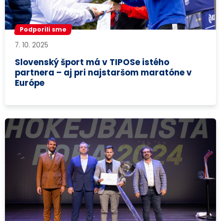
Podporili sme
7. 10. 2025
Slovenský šport má v TIPOSe istého
partnera – aj pri najstaršom maratóne v
Európe