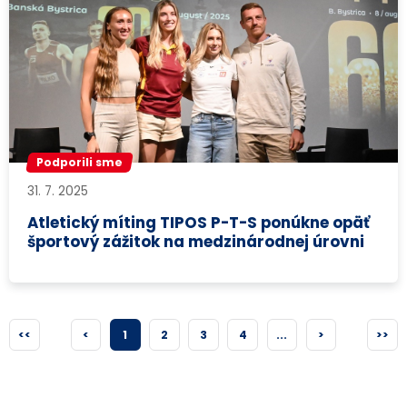
Podporili sme
31. 7. 2025
Atletický míting TIPOS P-T-S ponúkne opäť
športový zážitok na medzinárodnej úrovni
<<
<
1
2
3
4
...
>
>>