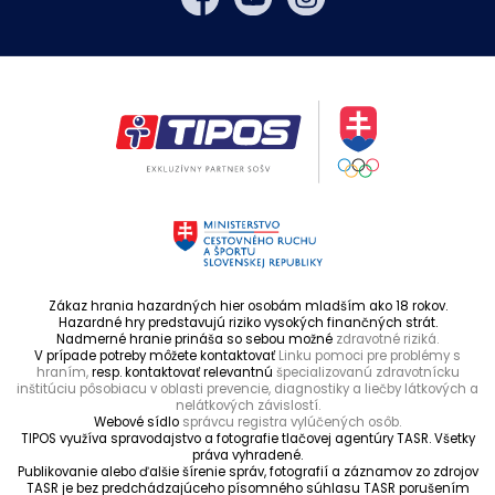
Zákaz hrania hazardných hier osobám mladším ako 18 rokov.
Hazardné hry predstavujú riziko vysokých finančných strát.
Nadmerné hranie prináša so sebou možné
zdravotné riziká.
V prípade potreby môžete kontaktovať
Linku pomoci pre problémy s
hraním,
resp. kontaktovať relevantnú
špecializovanú zdravotnícku
inštitúciu pôsobiacu v oblasti prevencie, diagnostiky a liečby látkových a
nelátkových závislostí.
Webové sídlo
správcu registra vylúčených osôb.
TIPOS využíva spravodajstvo a fotografie tlačovej agentúry TASR. Všetky
práva vyhradené.
Publikovanie alebo ďalšie šírenie správ, fotografií a záznamov zo zdrojov
TASR je bez predchádzajúceho písomného súhlasu TASR porušením