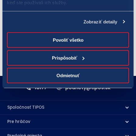
keď ste používali ich služby.
...šťastný výherca je už v poradí 76. hráčom*), ktorý sa stal
milionárom vďaka niektorej z číselných hier prevádzkovaných
Zobraziť detaily
spoločnosťou TIPOS?
*) ide o hráčov - výhercov, ktorí získali výhru 1 milión eur alebo
Povoliť všetko
vyššiu (aj v prepočte z SKK na EUR).
Prispôsobiť
Odmietnuť
18177
podnety@tipos.sk
Spoločnosť TIPOS
Pre hráčov
Predajné miesta