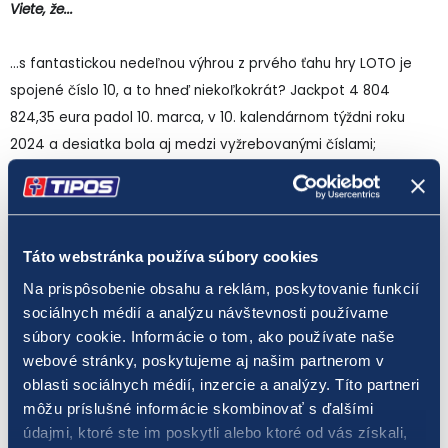
Viete, že...
...s fantastickou nedeľnou výhrou z prvého ťahu hry LOTO je
spojené číslo 10, a to hneď niekoľkokrát? Jackpot 4 804
824,35 eura padol 10. marca, v 10. kalendárnom týždni roku
2024 a desiatka bola aj medzi vyžrebovanými číslami;
...výhra 4 804 824,35 eura je prvou miliónovou výhrou v roku
2024 spomedzi všetkých číselných lotérií, ktoré prevádzkuje
národná lotériová spoločnosť TIPOS?
Táto webstránka používa súbory cookies
Na prispôsobenie obsahu a reklám, poskytovanie funkcií
...výhra 4 804 824,35 eura je momentálne historicky 5.
sociálnych médií a analýzu návštevnosti používame
najvyššou výhrou, akú získal jeden hráč v žrebovaní hry LOTO?
súbory cookie. Informácie o tom, ako používate naše
webové stránky, poskytujeme aj našim partnerom v
oblasti sociálnych médií, inzercie a analýzy. Títo partneri
...je to zároveň
11. najvyššia výhra
, aká bola dosiahnutá
môžu príslušné informácie skombinovať s ďalšími
spomedzi všetkých číselných lotérií, ktoré prevádzkuje TIPOS?
údajmi, ktoré ste im poskytli alebo ktoré od vás získali,