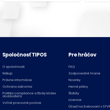
Spoločnosť TIPOS
Pre hráčov
O spoločnosti
FAQ
Nákup
Zodpovedné hranie
Právne informácie
Novinky
Ochrana súkromia
Herné plány
Politika compliance a Etický kódex
Štatúty
dodávateľa
Licencie
Voľné pracovné pozície
Účasť na žrebovaní v STV