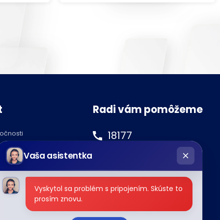
t
Radi vám pomôžeme
18177
ločnosti
hatbot
podnety@tipos.sk
Vaša asistentka
íše
Vyskytol sa problém s pripojením. Skúste to
prosím znovu.