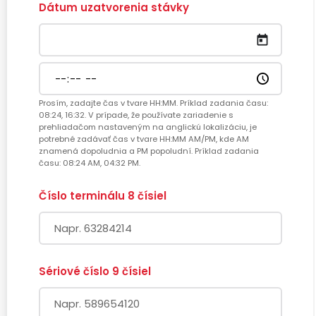
Dátum uzatvorenia stávky
Prosím, zadajte čas v tvare HH:MM. Príklad zadania času:
08:24, 16:32. V prípade, že používate zariadenie s
prehliadačom nastaveným na anglickú lokalizáciu, je
potrebné zadávať čas v tvare HH:MM AM/PM, kde AM
znamená dopoludnia a PM popoludní. Príklad zadania
času: 08:24 AM, 04:32 PM.
Číslo terminálu
8 čísiel
Sériové číslo
9 čísiel