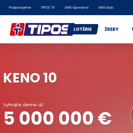
Podporujeme
TIPOS TV
SMS tipovanie
SMS klub
LOTÉRIE
ŽREBY
KENO 10
Vyhrajte denne až
5 000 000 €