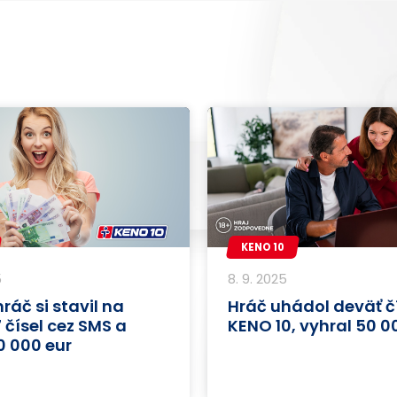
KENO 10
5
8. 9. 2025
ráč si stavil na
Hráč uhádol deväť čí
7 čísel cez SMS a
KENO 10, vyhral 50 0
0 000 eur