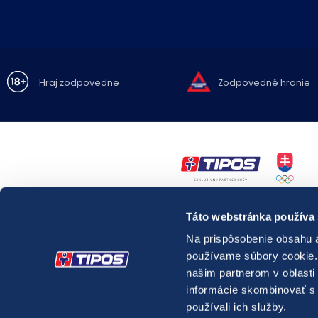
Hraj zodpovedne
Zodpovedné hranie
Zákaz hrania hazardných hier osobám mladším ako 18 rokov.
Táto webstránka používa
Hazardné hry predstavujú riziko vysokých finančných strát.
Nadmerné hranie prináša so sebou možné
zdravotné riziká.
Na prispôsobenie obsahu a
V prípade potreby môžete kontaktovať
Linku pomoci pre problémy 
používame súbory cookie. 
relevantnú
špecializovanú zdravotnícku inštitúciu pôsobiacu v oblas
látkových a nelátkových závislostí.
našim partnerom v oblasti 
Webové sídlo
správcu registra vylúčených osôb.
informácie skombinovať s ď
používali ich služby.