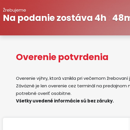
Žrebujeme
Na podanie zostáva
4h
48
Overenie potvrdenia
Overenie výhry, ktorá vznikla pri večernom žrebovaní j
Záväzné je len overenie cez terminál na predajnom 
potrebné overiť osobitne.
Všetky uvedené informácie sú bez záruky.