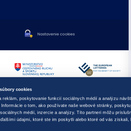
Nastavenie cookies
TIPOS využíva spravodajstvo a fot
 súbory cookies
Publikovanie alebo ďalšie šírenie 
predchádzajúceho písomného súh
 reklám, poskytovanie funkcií sociálnych médií a analýzu návšt
s hraním,
resp. kontaktovať
Diela odvysielané v rámci audiovi
Informácie o tom, ako používate naše webové stránky, poskytu
ti prevencie, diagnostiky a liečby
dielami.
sociálnych médií, inzercie a analýzy. Títo partneri môžu prísluš
© Copyright 2026 TIPOS, národná lo
alšími údajmi, ktoré ste im poskytli alebo ktoré od vás získali,