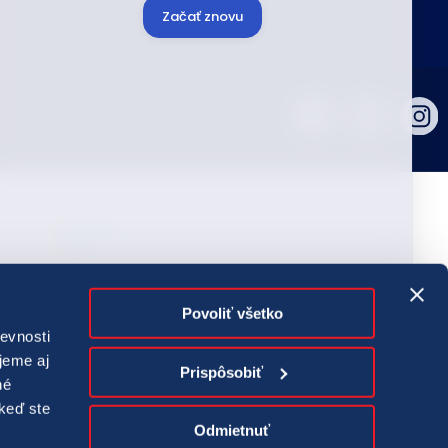
Začať znovu
ografie tlačovej agentúry TASR. Všetky práva vyhradené.
správ, fotografií a záznamov zo zdrojov TASR je bez
Povoliť všetko
lasu TASR porušením autorského zákona.
evnosti
zuálnej mediálnej služby na požiadanie TIPOS TV sú európskymi
jeme aj
Prispôsobiť
né
tériová spoločnosť, a. s.
 keď ste
Odmietnuť
Máte svoje hranie pod kontrolou?