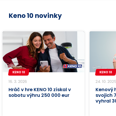
Keno 10 novinky
KENO 10
KENO 10
16. 3. 2026
24. 10. 202
Hráč v hre KENO 10 získal v
Kenový h
sobotu výhru 250 000 eur
svojich 
vyhral 3