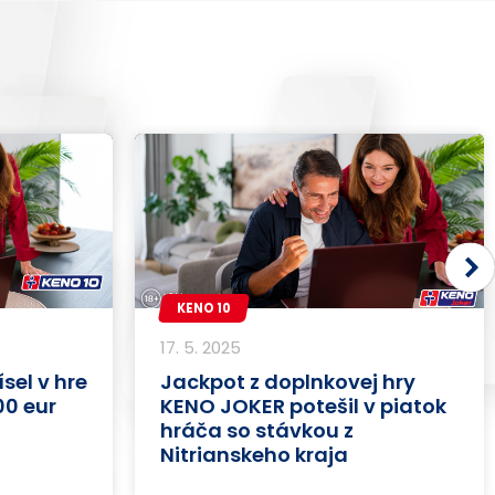
KENO 10
17. 5. 2025
sel v hre
Jackpot z doplnkovej hry
00 eur
KENO JOKER potešil v piatok
hráča so stávkou z
Nitrianskeho kraja