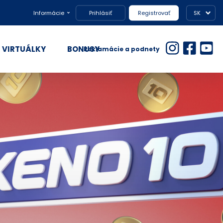
Informácie
Prihlásiť
Registrovať
SK
VIRTUÁLKY
BONUSY
Reklamácie a podnety