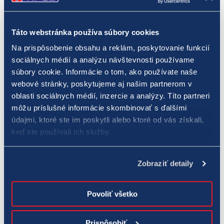
tak 6 účasti) . Za každú nasledujúcu stávku až 10x (3 stávky
= 16 účastí, 4 stávky = 26 účastí atď).
Táto webstránka používa súbory cookies
Na prispôsobenie obsahu a reklám, poskytovanie funkcií
Môžem sa do súťaže zapojiť aj
sociálnych médií a analýzu návštevnosti používame
online registráciou na webe?
súbory cookie. Informácie o tom, ako používate naše
webové stránky, poskytujeme aj našim partnerom v
Nie.
oblasti sociálnych médií, inzercie a analýzy. Títo partneri
môžu príslušné informácie skombinovať s ďalšími
Do súťaže budú zaradené iba telefónne čísla, z ktorých boli
údajmi, ktoré ste im poskytli alebo ktoré od vás získali,
úspešne podané tipy do niektorej z číselných hier cez SMS
keď ste používali ich služby.
a/alebo zakúpené SMS žreby. Potvrdenie o zaradení do
súťaže bude odoslané taktiež v SMS.
Zobraziť detaily
Funguje táto súťaž u všetkých
Povoliť všetko
mobilných operátorov v SR?
Prispôsobiť