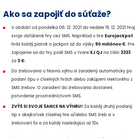
Ako sa zapojiť do súťaže?
V období od pondelka 06. 12. 2021 do nedele 19. 12. 2021 hraj
svoje obľúbené hry cez SMS. Napríklad v hre
Eurojackpot
hráš každý piatok o jackpot až do výšky
90 miliónov €
. Pre
zapojenie sa do hry pošli SMS v tvare
EJ QJ
na číslo
3333
za
3 €
.
Do žrebovania o hlavnú výhru si zaradený automaticky po
podaní tipu v číselných hrách alebo zakúpení niektorého z
SMS žrebov. O zaradení do žrebovania dostaneš
potvrdenie prostredníctvom SMS.
ZVÝŠ SI SVOJE ŠANCE NA VÝHRU!
Za každý druhý poslaný
tip v akejkoľvek číselnej hre a/alebo SMS žreb si v
žrebovaní 5x a za každý nasledujúci až 10x.