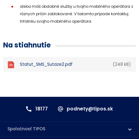
alebo máš obdobné služby u tvojho mobilného operátora z
rôznych príčin zablokované. V takomto prípade kontaktuj
Infolinku svojho mobilného operátora.
Na stiahnutie
Statut_SMS_Sutaze2.pdf
(248 kB)
18177
podnety@tipos.sk
Spoločnosť TIPOS