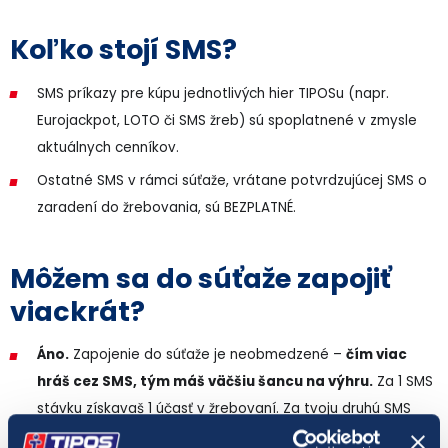
Koľko stojí SMS?
SMS príkazy pre kúpu jednotlivých hier TIPOSu (napr.
Eurojackpot, LOTO či SMS žreb) sú spoplatnené v zmysle
aktuálnych cenníkov.
Ostatné SMS v rámci súťaže, vrátane potvrdzujúcej SMS o
zaradení do žrebovania, sú BEZPLATNÉ.
Môžem sa do súťaže zapojiť
viackrát?
Áno.
Zapojenie do súťaže je neobmedzené –
čím viac
hráš cez SMS, tým máš väčšiu šancu na výhru.
Za 1 SMS
stávku získavaš 1 účasť v žrebovaní. Za tvoju druhú SMS
stávku budeš do žrebovania zaradený ďalších 5x (spolu