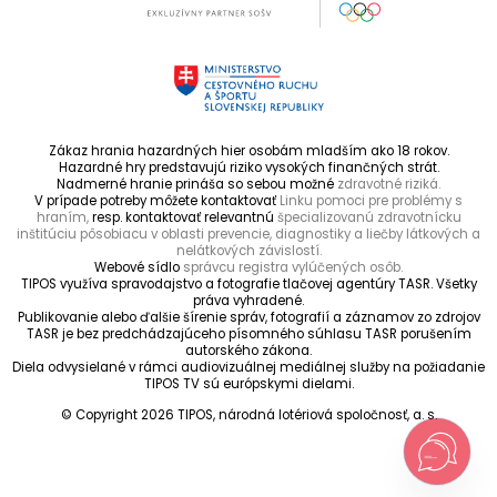
Zákaz hrania hazardných hier osobám mladším ako 18 rokov.
Hazardné hry predstavujú riziko vysokých finančných strát.
Nadmerné hranie prináša so sebou možné
zdravotné riziká.
V prípade potreby môžete kontaktovať
Linku pomoci pre problémy s
hraním,
resp. kontaktovať relevantnú
špecializovanú zdravotnícku
inštitúciu pôsobiacu v oblasti prevencie, diagnostiky a liečby látkových a
nelátkových závislostí.
Webové sídlo
správcu registra vylúčených osôb.
TIPOS využíva spravodajstvo a fotografie tlačovej agentúry TASR. Všetky
práva vyhradené.
Publikovanie alebo ďalšie šírenie správ, fotografií a záznamov zo zdrojov
TASR je bez predchádzajúceho písomného súhlasu TASR porušením
autorského zákona.
Diela odvysielané v rámci audiovizuálnej mediálnej služby na požiadanie
TIPOS TV sú európskymi dielami.
© Copyright 2026 TIPOS, národná lotériová spoločnosť, a. s.