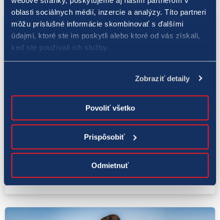
webové stránky, poskytujeme aj našim partnerom v
oblasti sociálnych médií, inzercie a analýzy. Títo partneri
môžu príslušné informácie skombinovať s ďalšími
údajmi, ktoré ste im poskytli alebo ktoré od vás získali,
keď ste používali ich služby.
Zobraziť detaily
Povoliť všetko
EXTRA VÝPLATA
Prispôsobiť
22. 4. 2026
Žrebovanie v lotérií EXTRA VÝPLATA potešilo
Odmietnuť
hráča výhrou v druhom poradí