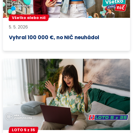
Všetko alebo nič
5. 5. 2026
Vyhral 100 000 €, no NIČ neuhádol
LOTO 5 z 35