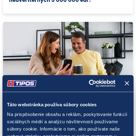
EUROMILIÓNY
22. 4. 2026
Táto webstránka používa súbory cookies
Doplnková hra EUROMILIÓNY JOKER potešila
Na prispôsobenie obsahu a reklám, poskytovanie funkcií
20-tisícovou výhrou šťastného hráča
sociálnych médií a analýzu návštevnosti používame
súbory cookie. Informácie o tom, ako používate naše