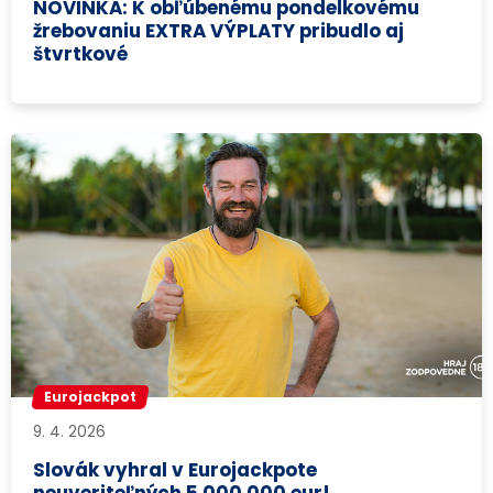
NOVINKA: K obľúbenému pondelkovému
žrebovaniu EXTRA VÝPLATY pribudlo aj
štvrtkové
Eurojackpot
9. 4. 2026
Slovák vyhral v Eurojackpote
neuveriteľných 5 000 000 eur!