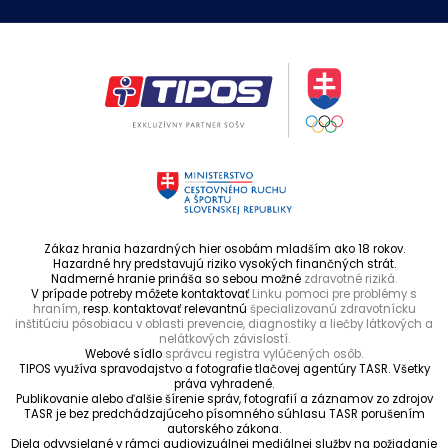
Zákaz hrania hazardných hier osobám mladším ako 18 rokov.
Hazardné hry predstavujú riziko vysokých finančných strát.
Nadmerné hranie prináša so sebou možné
zdravotné riziká.
V prípade potreby môžete kontaktovať
Linku pomoci pre problémy s
hraním,
resp. kontaktovať relevantnú
špecializovanú zdravotnícku
inštitúciu pôsobiacu v oblasti prevencie, diagnostiky a liečby látkových a
nelátkových závislostí.
Webové sídlo
správcu registra vylúčených osôb.
TIPOS využíva spravodajstvo a fotografie tlačovej agentúry TASR. Všetky
práva vyhradené.
Publikovanie alebo ďalšie šírenie správ, fotografií a záznamov zo zdrojov
TASR je bez predchádzajúceho písomného súhlasu TASR porušením
autorského zákona.
Diela odvysielané v rámci audiovizuálnej mediálnej služby na požiadanie