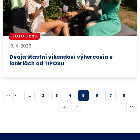
LOTO 5 z 35
13. 4. 2026
Dvaja šťastní víkendoví výhercovia v
lotériách od TIPOSu
<<
<
...
2
3
4
5
6
7
8
...
>
>>